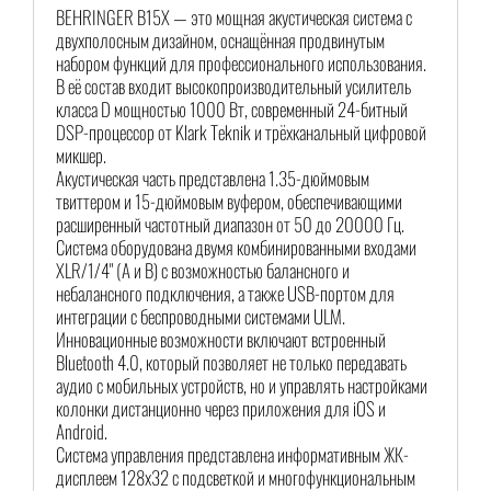
BEHRINGER B15X — это мощная акустическая система с
двухполосным дизайном, оснащённая продвинутым
набором функций для профессионального использования.
В её состав входит высокопроизводительный усилитель
класса D мощностью 1000 Вт, современный 24-битный
DSP-процессор от Klark Teknik и трёхканальный цифровой
микшер.
Акустическая часть представлена 1.35-дюймовым
твиттером и 15-дюймовым вуфером, обеспечивающими
расширенный частотный диапазон от 50 до 20000 Гц.
Система оборудована двумя комбинированными входами
XLR/1/4" (A и B) с возможностью балансного и
небалансного подключения, а также USB-портом для
интеграции с беспроводными системами ULM.
Инновационные возможности включают встроенный
Bluetooth 4.0, который позволяет не только передавать
аудио с мобильных устройств, но и управлять настройками
колонки дистанционно через приложения для iOS и
Android.
Система управления представлена информативным ЖК-
дисплеем 128x32 с подсветкой и многофункциональным