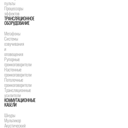
пульты
Процессоры
эффектов
ТРАНСЛЯЦИОННОЕ
ОБОРУДОВАНИЕ
Мегафоны
Системы
озвучивания
и
оповещения
Рупорные
громкоговорители
Настенные
громкоговорители
Потолочные
громкоговорители
Трансляционные
усилители
КОММУТАЦИОННЫЕ
КАБЕЛИ
Шнуры
Мультикор
Акустический