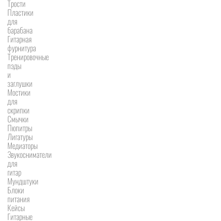
Трости
Пластики
для
барабана
Гитарная
фурнитура
Тренировочные
пэды
и
заглушки
Мостики
для
скрипки
Смычки
Пюпитры
Лигатуры
Медиаторы
Звукосниматели
для
гитар
Мундштуки
Блоки
питания
Кейсы
Гитарные