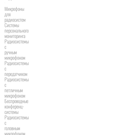
Микрофоны
для
радиосистем
Системы
персонального
мониторинга
Радиосистемы
c
ручным
микрофоном
Радиосистемы
с
передатчиком
Радиосистемы
с
петличным
микрофоном
Беспроводные
конференц-
системы
Радиосистемы
с
головным
микрофоном