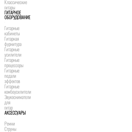
Классические
гитары
ГИТАРНОЕ
ОБОРУДОВАНИЕ
Гитарные
кабинеты
Гитарная
фурнитура
Гитарные
усилители
Гитарные
процессоры
Гитарные
педали
эффектов
Гитарные
комбоусилители
Звукосниматели
для
гитар
АКСЕССУАРЫ
Ремни
Струны