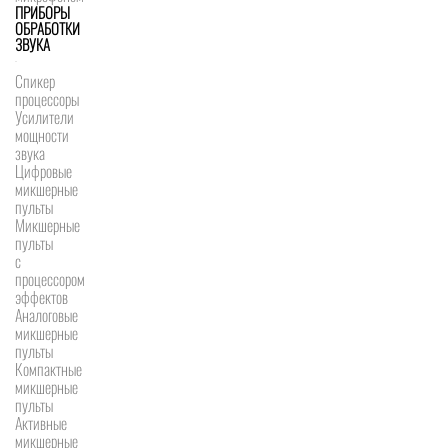
ПРИБОРЫ
ОБРАБОТКИ
ЗВУКА
Спикер
процессоры
Усилители
мощности
звука
Цифровые
микшерные
пульты
Микшерные
пульты
с
процессором
эффектов
Аналоговые
микшерные
пульты
Компактные
микшерные
пульты
Активные
микшерные