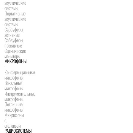
акустические
системы
Портативные
акустические
системы
Сабвуферы
активные
Сабвуферы
пассивные
Сценические
мониторы
МИКРОФОНЫ
Конференционные
микрофоны
Вокальные
микрофоны
Инструментальные
микрофоны
Петличные
микрофоны
Микрофоны
с
оголовьем
РАДИОСИСТЕМЫ