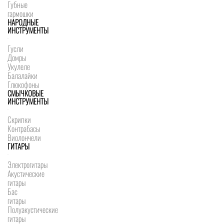
Губные
гармошки
НАРОДНЫЕ
ИНСТРУМЕНТЫ
Гусли
Домры
Укулеле
Балалайки
Глюкофоны
СМЫЧКОВЫЕ
ИНСТРУМЕНТЫ
Скрипки
Контрабасы
Виолончели
ГИТАРЫ
Электрогитары
Акустические
гитары
Бас
гитары
Полуакустические
гитары