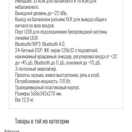
Импеданс 33 кОм для балансного и 16 кОм для
небалансного.
Выходной уровень до +22 dBu.
Выход на балансном разъеме XLR для вывода общего
сигнала со всех входов.
Порт USB для подсоединения беспроводной системы
линейки ULM.
Bluetooth/MP3: Bluetooth 4.0.
24-битный DSP: ЖК-экран 128x32 с подсветкой,
нажимаемый вращаемый энкодер, регулировка входа от +32
до +45 дБ, Bluetooth до 0 дБ, основной до +10 дБ.
3-полосный эквалайзер.
Пресеты: музыка, живое выступление, речь и клуб.
Потребляемая мощность: 110 Вт.
Трапециевидный пластиковый корпус.
Размеры 568x342x270 мм.
Вес 12,9 кг.
Товары в той же категории
Behringer