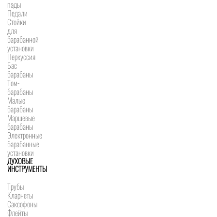
пэды
Педали
Стойки
для
барабанной
установки
Перкуссия
Бас
барабаны
Том-
барабаны
Малые
барабаны
Маршевые
барабаны
Электронные
барабанные
установки
ДУХОВЫЕ
ИНСТРУМЕНТЫ
Трубы
Кларнеты
Саксофоны
Флейты