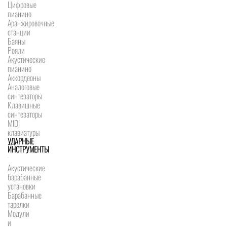
Цифровые
пианино
Аранжировочные
станции
Баяны
Рояли
Акустические
пианино
Аккордеоны
Аналоговые
синтезаторы
Клавишные
синтезаторы
MIDI
клавиатуры
УДАРНЫЕ
ИНСТРУМЕНТЫ
Акустические
барабанные
установки
Барабанные
тарелки
Модули
и