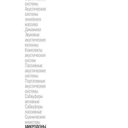
системы
Акустические
системы
линейного
массива
Динамики
Звуковые
акустические
колонны
Комплекты
акустических
систем
Пассивные
акустические
системы
Портативные
акустические
системы
Сабвуферы
активные
Сабвуферы
пассивные
Сценические
мониторы
МИКРОФОНЫ