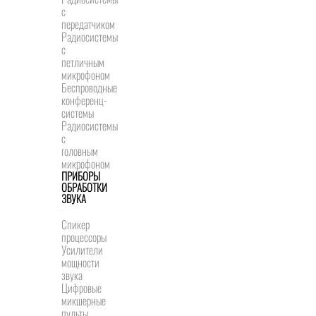
с
передатчиком
Радиосистемы
с
петличным
микрофоном
Беспроводные
конференц-
системы
Радиосистемы
с
головным
микрофоном
ПРИБОРЫ
ОБРАБОТКИ
ЗВУКА
Спикер
процессоры
Усилители
мощности
звука
Цифровые
микшерные
пульты