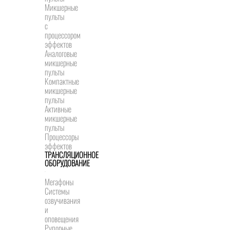
Микшерные
пульты
с
процессором
эффектов
Аналоговые
микшерные
пульты
Компактные
микшерные
пульты
Активные
микшерные
пульты
Процессоры
эффектов
ТРАНСЛЯЦИОННОЕ
ОБОРУДОВАНИЕ
Мегафоны
Системы
озвучивания
и
оповещения
Рупорные