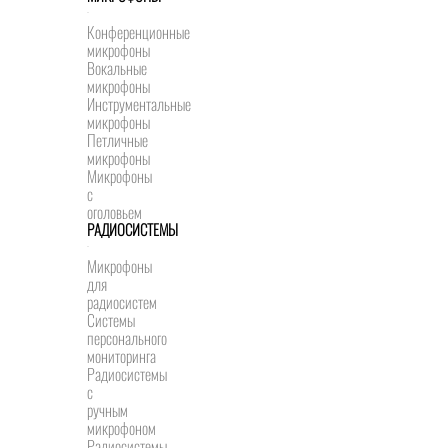
Конференционные
микрофоны
Вокальные
микрофоны
Инструментальные
микрофоны
Петличные
микрофоны
Микрофоны
с
оголовьем
РАДИОСИСТЕМЫ
Микрофоны
для
радиосистем
Системы
персонального
мониторинга
Радиосистемы
c
ручным
микрофоном
Радиосистемы