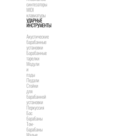
синтезаторы
MIDI
клавиатуры
УДАРНЫЕ
ИНСТРУМЕНТЫ
Акустические
барабанные
установки
Барабанные
тарелки
Модули
и
пэды
Педали
Стойки
для
барабанной
установки
Перкуссия
Бас
барабаны
Том-
барабаны
Малые