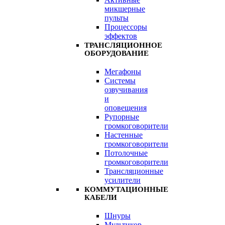
микшерные
пульты
Процессоры
эффектов
ТРАНСЛЯЦИОННОЕ
ОБОРУДОВАНИЕ
Мегафоны
Системы
озвучивания
и
оповещения
Рупорные
громкоговорители
Настенные
громкоговорители
Потолочные
громкоговорители
Трансляционные
усилители
КОММУТАЦИОННЫЕ
КАБЕЛИ
Шнуры
Мультикор