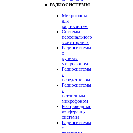
РАДИОСИСТЕМЫ
Микрофоны
для
радиосистем
Системы
персонального
мониторинга
Радиосистемы
c
ручным
микрофоном
Радиосистемы
с
передатчиком
Радиосистемы
с
петличным
микрофоном
Беспроводные
конференц-
системы
Радиосистемы
с