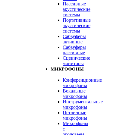
Пассивные
акустические
системы
Портативные
акустические
системы
Сабвуферы
активные
Сабвуферы
пассивные
Сценические
мониторы
МИКРОФОНЫ
Конференционные
микрофоны
Вокальные
микрофоны
Инструментальные
микрофоны
Петличные
микрофоны
Микрофоны
с
оголовьем