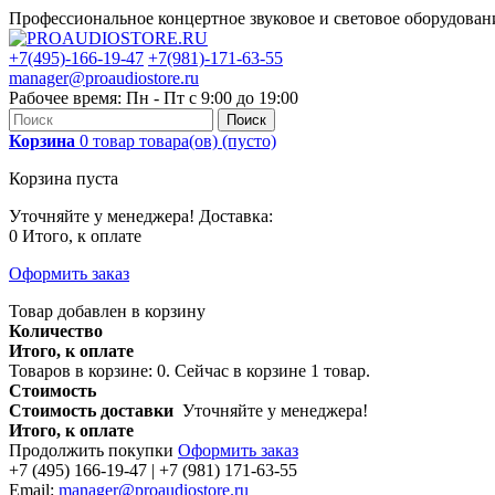
Профессиональное концертное звуковое и световое оборудова
+7(495)-166-19-47
+7(981)-171-63-55
manager@proaudiostore.ru
Рабочее время: Пн - Пт с 9:00 до 19:00
Поиск
Корзина
0
товар
товара(ов)
(пусто)
Корзина пуста
Уточняйте у менеджера!
Доставка:
0
Итого, к оплате
Оформить заказ
Товар добавлен в корзину
Количество
Итого, к оплате
Товаров в корзине:
0
.
Сейчас в корзине 1 товар.
Стоимость
Стоимость доставки
Уточняйте у менеджера!
Итого, к оплате
Продолжить покупки
Оформить заказ
+7 (495) 166-19-47 | +7 (981) 171-63-55
Email:
manager@proaudiostore.ru