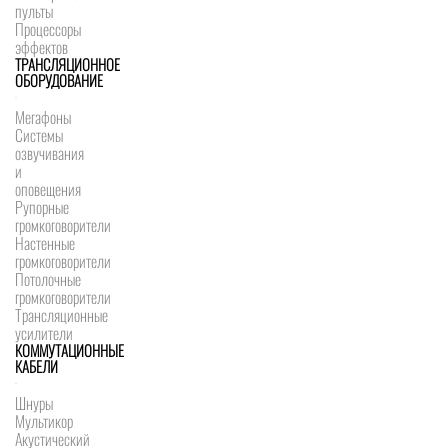
пульты
Процессоры
эффектов
ТРАНСЛЯЦИОННОЕ
ОБОРУДОВАНИЕ
Мегафоны
Системы
озвучивания
и
оповещения
Рупорные
громкоговорители
Настенные
громкоговорители
Потолочные
громкоговорители
Трансляционные
усилители
КОММУТАЦИОННЫЕ
КАБЕЛИ
Шнуры
Мультикор
Акустический