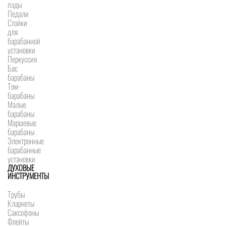
пэды
Педали
Стойки
для
барабанной
установки
Перкуссия
Бас
барабаны
Том-
барабаны
Малые
барабаны
Маршевые
барабаны
Электронные
барабанные
установки
ДУХОВЫЕ
ИНСТРУМЕНТЫ
Трубы
Кларнеты
Саксофоны
Флейты