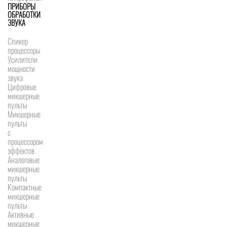
ПРИБОРЫ
ОБРАБОТКИ
ЗВУКА
Спикер
процессоры
Усилители
мощности
звука
Цифровые
микшерные
пульты
Микшерные
пульты
с
процессором
эффектов
Аналоговые
микшерные
пульты
Компактные
микшерные
пульты
Активные
микшерные