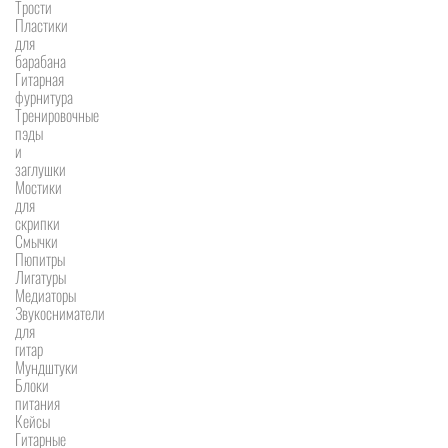
Трости
Пластики
для
барабана
Гитарная
фурнитура
Тренировочные
пэды
и
заглушки
Мостики
для
скрипки
Смычки
Пюпитры
Лигатуры
Медиаторы
Звукосниматели
для
гитар
Мундштуки
Блоки
питания
Кейсы
Гитарные