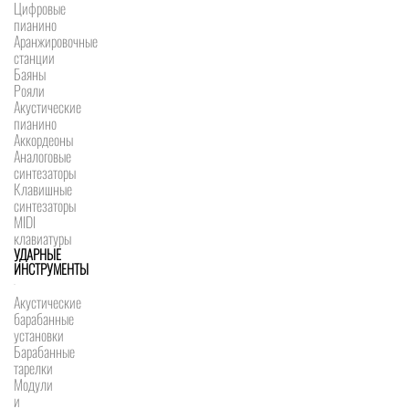
Цифровые
пианино
Аранжировочные
станции
Баяны
Рояли
Акустические
пианино
Аккордеоны
Аналоговые
синтезаторы
Клавишные
синтезаторы
MIDI
клавиатуры
УДАРНЫЕ
ИНСТРУМЕНТЫ
Акустические
барабанные
установки
Барабанные
тарелки
Модули
и