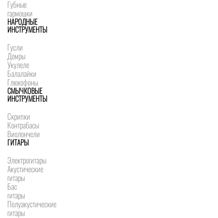
Губные
гармошки
НАРОДНЫЕ
ИНСТРУМЕНТЫ
Гусли
Домры
Укулеле
Балалайки
Глюкофоны
СМЫЧКОВЫЕ
ИНСТРУМЕНТЫ
Скрипки
Контрабасы
Виолончели
ГИТАРЫ
Электрогитары
Акустические
гитары
Бас
гитары
Полуакустические
гитары