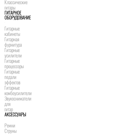
Классические
гитары
ГИТАРНОЕ
ОБОРУДОВАНИЕ
Гитарные
кабинеты
Гитарная
фурнитура
Гитарные
усилители
Гитарные
процессоры
Гитарные
педали
эффектов
Гитарные
комбоусилители
Звукосниматели
для
гитар
АКСЕССУАРЫ
Ремни
Струны