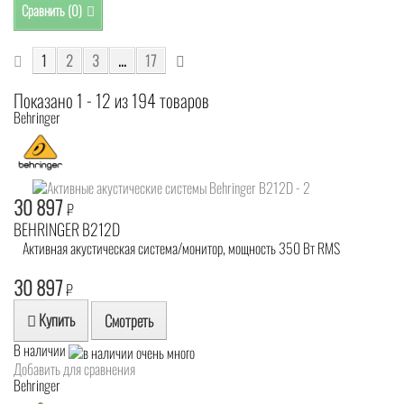
Сравнить (
0
)
1
2
3
...
17
Показано 1 - 12 из 194 товаров
Behringer
30 897
₽
BEHRINGER B212D
Активная акустическая система/монитор, мощность 350 Вт RMS
30 897
₽
Купить
Смотреть
В наличии
Добавить для сравнения
Behringer