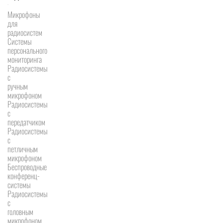
Микрофоны
для
радиосистем
Системы
персонального
мониторинга
Радиосистемы
c
ручным
микрофоном
Радиосистемы
с
передатчиком
Радиосистемы
с
петличным
микрофоном
Беспроводные
конференц-
системы
Радиосистемы
с
головным
микрофоном