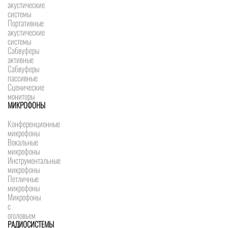
акустические
системы
Портативные
акустические
системы
Сабвуферы
активные
Сабвуферы
пассивные
Сценические
мониторы
МИКРОФОНЫ
Конференционные
микрофоны
Вокальные
микрофоны
Инструментальные
микрофоны
Петличные
микрофоны
Микрофоны
с
оголовьем
РАДИОСИСТЕМЫ