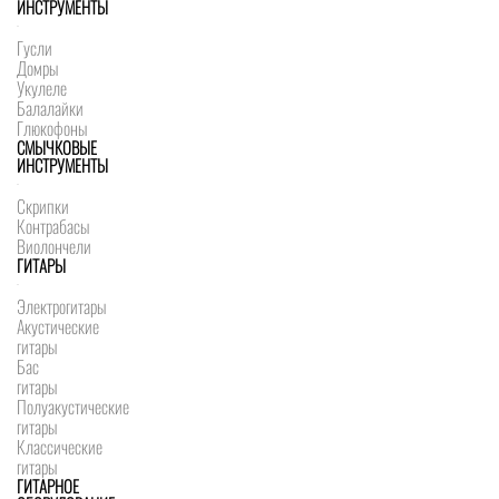
ИНСТРУМЕНТЫ
Гусли
Домры
Укулеле
Балалайки
Глюкофоны
СМЫЧКОВЫЕ
ИНСТРУМЕНТЫ
Скрипки
Контрабасы
Виолончели
ГИТАРЫ
Электрогитары
Акустические
гитары
Бас
гитары
Полуакустические
гитары
Классические
гитары
ГИТАРНОЕ