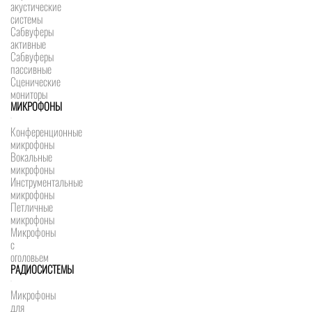
акустические
системы
Сабвуферы
активные
Сабвуферы
пассивные
Сценические
мониторы
МИКРОФОНЫ
Конференционные
микрофоны
Вокальные
микрофоны
Инструментальные
микрофоны
Петличные
микрофоны
Микрофоны
с
оголовьем
РАДИОСИСТЕМЫ
Микрофоны
для