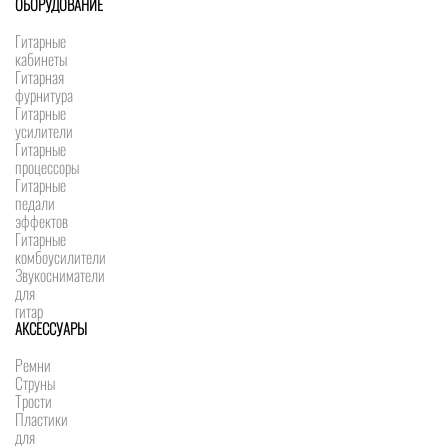
ОБОРУДОВАНИЕ
Гитарные
кабинеты
Гитарная
фурнитура
Гитарные
усилители
Гитарные
процессоры
Гитарные
педали
эффектов
Гитарные
комбоусилители
Звукосниматели
для
гитар
АКСЕССУАРЫ
Ремни
Струны
Трости
Пластики
для