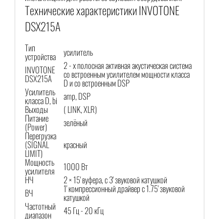
Технические характеристики INVOTONE
DSX215A
Тип
усилитель
устройства
2 - х полосная активная акустическая система
INVOTONE
со встроенным усилителем мощности класса
DSX215A
D и со встроенным DSP
Усилитель
amp, DSP
класса D, bi
Выходы
( LINK, XLR)
Питание
зелёный
(Power)
Перегрузка
(SIGNAL
красный
LIMIT)
Мощность
1000 Вт
усилителя
НЧ
2 × 15' вуфера, с 3' звуковой катушкой
1' компрессионный драйвер с 1.75' звуковой
ВЧ
катушкой
Частотный
45 Гц - 20 кГц
диапазон