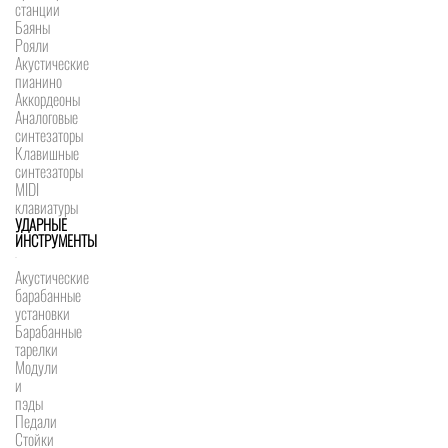
станции
Баяны
Рояли
Акустические
пианино
Аккордеоны
Аналоговые
синтезаторы
Клавишные
синтезаторы
MIDI
клавиатуры
УДАРНЫЕ
ИНСТРУМЕНТЫ
Акустические
барабанные
установки
Барабанные
тарелки
Модули
и
пэды
Педали
Стойки