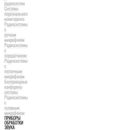
радиосистем
Системы
персонального
мониторинга
Радиосистемы
c
ручным
микрофоном
Радиосистемы
с
передатчиком
Радиосистемы
с
петличным
микрофоном
Беспроводные
конференц-
системы
Радиосистемы
с
головным
микрофоном
ПРИБОРЫ
ОБРАБОТКИ
ЗВУКА