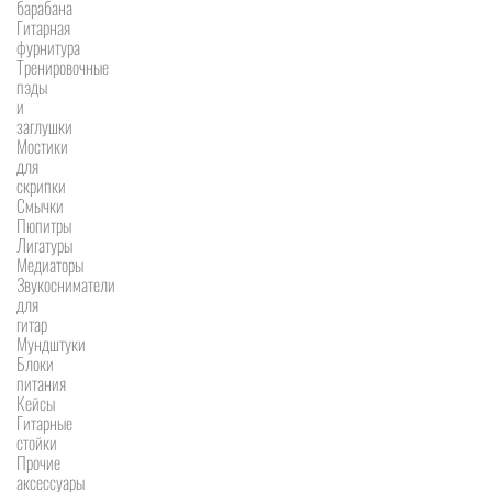
барабана
Гитарная
фурнитура
Тренировочные
пэды
и
заглушки
Мостики
для
скрипки
Смычки
Пюпитры
Лигатуры
Медиаторы
Звукосниматели
для
гитар
Мундштуки
Блоки
питания
Кейсы
Гитарные
стойки
Прочие
аксессуары