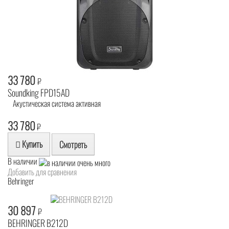
33 780
₽
Soundking FPD15AD
Акустическая система активная
33 780
₽
Купить
Смотреть
В наличии
Добавить для сравнения
Behringer
30 897
₽
BEHRINGER B212D