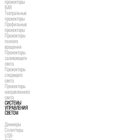
прожекторы
BAR
Театральные
прожекторы
Профильные
прожекторы
Прожекторы
полного
вращения
Прожекторы
заливающего
света
Прожекторы
следящего
света
Прожекторы
направленного
света
СИСТЕМЫ
УПРАВЛЕНИЯ
СВЕТОМ
Диммеры
Сплиттеры
USB-