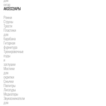
для
гитар
АКСЕССУАРЫ
Ремни
Струны
Трости
Пластики
для
барабана
Гитарная
фурнитура
Тренировочные
пэды
и
заглушки
Мостики
для
скрипки
Смычки
Пюпитры
Лигатуры
Медиаторы
Звукосниматели
для