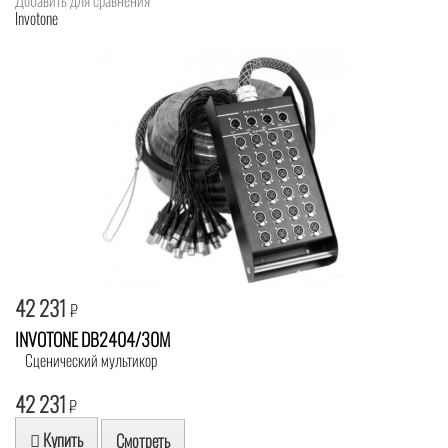
Invotone
42 231
₽
INVOTONE DB2404/30M
Сценический мультикор
42 231
₽
Купить
Смотреть