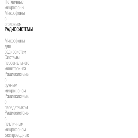
Петличные
микрофоны
Микрофоны
с
оголовьем
РАДИОСИСТЕМЫ
Микрофоны
для
радиосистем
Системы
персонального
мониторинга
Радиосистемы
c
ручным
микрофоном
Радиосистемы
с
передатчиком
Радиосистемы
с
петличным
микрофоном
Беспроводные