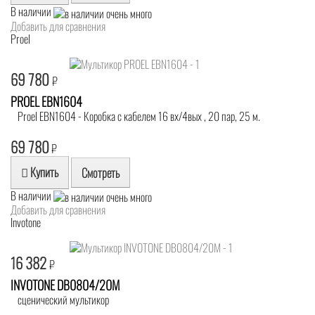
В наличии
Добавить для сравнения
Proel
69 780
₽
PROEL EBN1604
Proel EBN1604 - Коробка с кабелем 16 вх/4вых , 20 пар, 25 м.
69 780
₽
Купить
Смотреть
В наличии
Добавить для сравнения
Invotone
16 382
₽
INVOTONE DB0804/20M
сценический мультикор