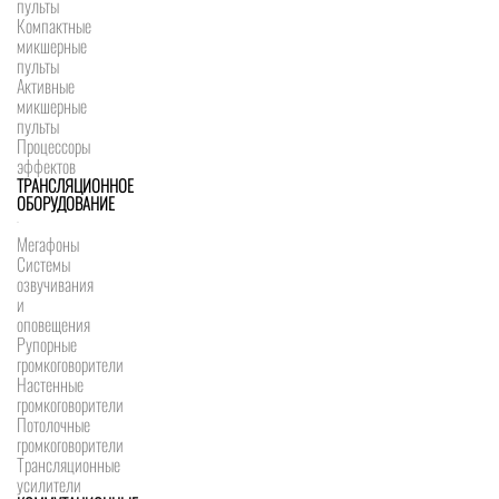
пульты
Компактные
микшерные
пульты
Активные
микшерные
пульты
Процессоры
эффектов
ТРАНСЛЯЦИОННОЕ
ОБОРУДОВАНИЕ
Мегафоны
Системы
озвучивания
и
оповещения
Рупорные
громкоговорители
Настенные
громкоговорители
Потолочные
громкоговорители
Трансляционные
усилители