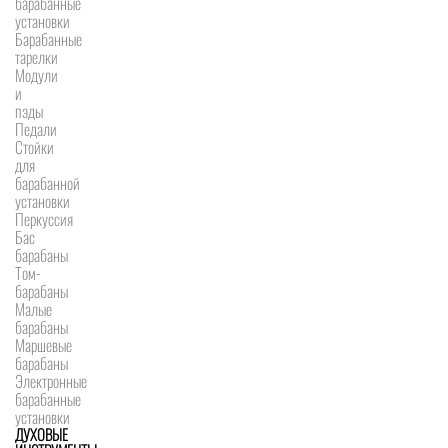
барабанные
установки
Барабанные
тарелки
Модули
и
пэды
Педали
Стойки
для
барабанной
установки
Перкуссия
Бас
барабаны
Том-
барабаны
Малые
барабаны
Маршевые
барабаны
Электронные
барабанные
установки
ДУХОВЫЕ