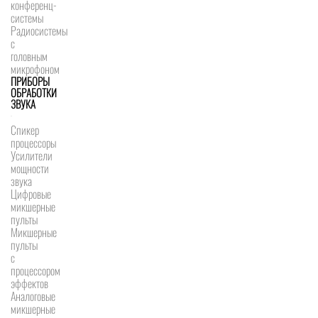
конференц-
системы
Радиосистемы
с
головным
микрофоном
ПРИБОРЫ
ОБРАБОТКИ
ЗВУКА
Спикер
процессоры
Усилители
мощности
звука
Цифровые
микшерные
пульты
Микшерные
пульты
с
процессором
эффектов
Аналоговые
микшерные