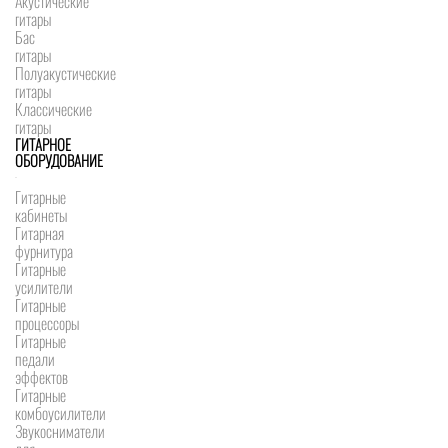
Акустические
гитары
Бас
гитары
Полуакустические
гитары
Классические
гитары
ГИТАРНОЕ
ОБОРУДОВАНИЕ
Гитарные
кабинеты
Гитарная
фурнитура
Гитарные
усилители
Гитарные
процессоры
Гитарные
педали
эффектов
Гитарные
комбоусилители
Звукосниматели