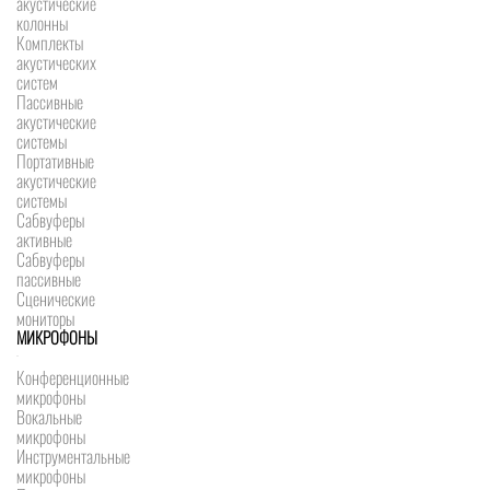
акустические
колонны
Комплекты
акустических
систем
Пассивные
акустические
системы
Портативные
акустические
системы
Сабвуферы
активные
Сабвуферы
пассивные
Сценические
мониторы
МИКРОФОНЫ
Конференционные
микрофоны
Вокальные
микрофоны
Инструментальные
микрофоны