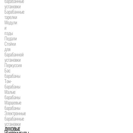
барабанные
установки
Барабанные
тарелки
Модули
и
пэды
Педали
Стойки
для
барабанной
установки
Перкуссия
Бас
барабаны
Том-
барабаны
Малые
барабаны
Маршевые
барабаны
Электронные
барабанные
установки
ДУХОВЫЕ