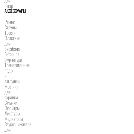
для
гитар
АКСЕССУАРЫ
Ремни
Струны
Трости
Пластики
для
барабана
Гитарная
фурнитура
Тренировочные
пэды
и
заглушки
Мостики
для
скрипки
Смычки
Пюпитры
Лигатуры
Медиаторы
Звукосниматели
для