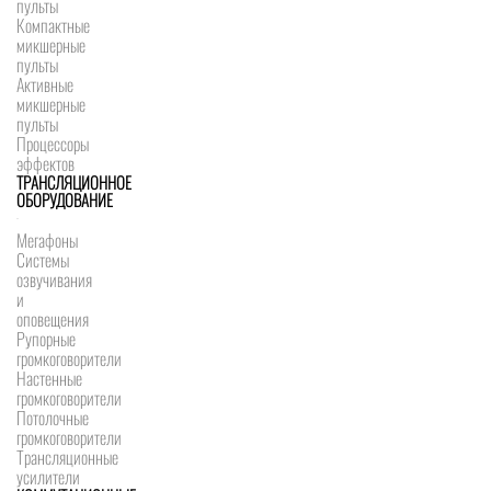
пульты
Компактные
микшерные
пульты
Активные
микшерные
пульты
Процессоры
эффектов
ТРАНСЛЯЦИОННОЕ
ОБОРУДОВАНИЕ
Мегафоны
Системы
озвучивания
и
оповещения
Рупорные
громкоговорители
Настенные
громкоговорители
Потолочные
громкоговорители
Трансляционные
усилители