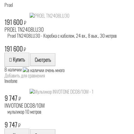
Proel
191 600
₽
PROEL TN2408LU30
Proel TN2408LU30 - Коробка с кабелем, 24 вх., 8 вых., 30 метров
191 600
₽
Купить
Смотреть
В наличии
Добавить для сравнения
Invotone
9 747
₽
INVOTONE DC08/10M
мультикор 10 метров
9 747
₽