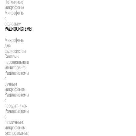
Петличные
микрофоны
Микрофоны
с
оголовьем
РАДИОСИСТЕМЫ
Микрофоны
для
радиосистем
Системы
персонального
мониторинга
Радиосистемы
c
ручным
микрофоном
Радиосистемы
с
передатчиком
Радиосистемы
с
петличным
микрофоном
Беспроводные