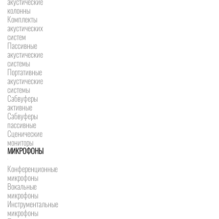
акустические
колонны
Комплекты
акустических
систем
Пассивные
акустические
системы
Портативные
акустические
системы
Сабвуферы
активные
Сабвуферы
пассивные
Сценические
мониторы
МИКРОФОНЫ
Конференционные
микрофоны
Вокальные
микрофоны
Инструментальные
микрофоны