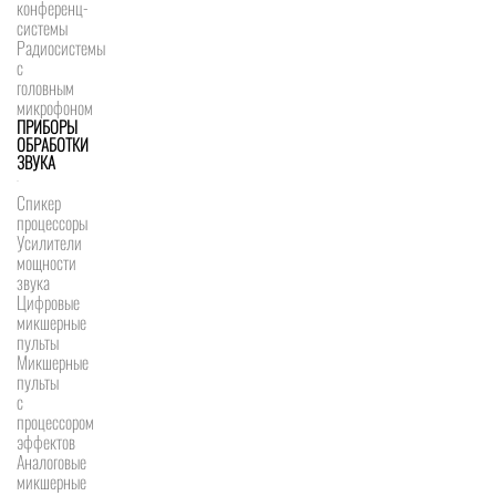
конференц-
системы
Радиосистемы
с
головным
микрофоном
ПРИБОРЫ
ОБРАБОТКИ
ЗВУКА
Спикер
процессоры
Усилители
мощности
звука
Цифровые
микшерные
пульты
Микшерные
пульты
с
процессором
эффектов
Аналоговые
микшерные