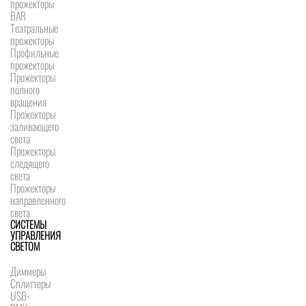
прожекторы
BAR
Театральные
прожекторы
Профильные
прожекторы
Прожекторы
полного
вращения
Прожекторы
заливающего
света
Прожекторы
следящего
света
Прожекторы
направленного
света
СИСТЕМЫ
УПРАВЛЕНИЯ
СВЕТОМ
Диммеры
Сплиттеры
USB-