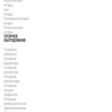
Акустические
гитары
Бас
гитары
Полуакустические
гитары
Классические
гитары
ГИТАРНОЕ
ОБОРУДОВАНИЕ
Гитарные
кабинеты
Гитарная
фурнитура
Гитарные
усилители
Гитарные
процессоры
Гитарные
педали
эффектов
Гитарные
комбоусилители
Звукосниматели