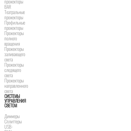
прожекторы
BAR
Театральные
прожекторы
Профильные
прожекторы
Прожекторы
полного
вращения
Прожекторы
заливающего
света
Прожекторы
следящего
света
Прожекторы
направленного
света
СИСТЕМЫ
УПРАВЛЕНИЯ
СВЕТОМ
Диммеры
Сплиттеры
USB-