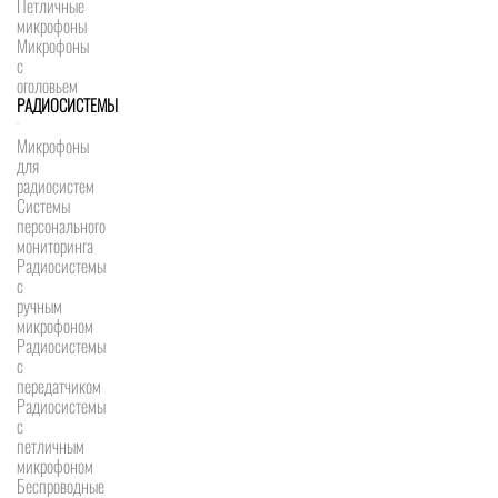
Петличные
микрофоны
Микрофоны
с
оголовьем
РАДИОСИСТЕМЫ
Микрофоны
для
радиосистем
Системы
персонального
мониторинга
Радиосистемы
c
ручным
микрофоном
Радиосистемы
с
передатчиком
Радиосистемы
с
петличным
микрофоном
Беспроводные