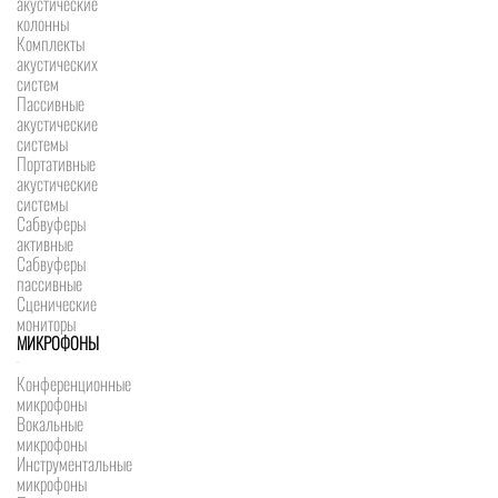
акустические
колонны
Комплекты
акустических
систем
Пассивные
акустические
системы
Портативные
акустические
системы
Сабвуферы
активные
Сабвуферы
пассивные
Сценические
мониторы
МИКРОФОНЫ
Конференционные
микрофоны
Вокальные
микрофоны
Инструментальные
микрофоны