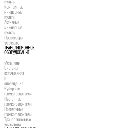
пульты
Компактные
микшерные
пульты
Активные
микшерные
пульты
Процессоры
эффектов
ТРАНСЛЯЦИОННОЕ
ОБОРУДОВАНИЕ
Мегафоны
Системы
озвучивания
и
оповещения
Рупорные
громкоговорители
Настенные
громкоговорители
Потолочные
громкоговорители
Трансляционные
усилители