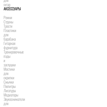
для
гитар
АКСЕССУАРЫ
Ремни
Струны
Трости
Пластики
для
барабана
Гитарная
фурнитура
Тренировочные
пэды
и
заглушки
Мостики
для
скрипки
Смычки
Пюпитры
Лигатуры
Медиаторы
Звукосниматели
для