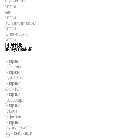
Акустические
гитары
Бас
гитары
Полуакустические
гитары
Классические
гитары
ГИТАРНОЕ
ОБОРУДОВАНИЕ
Гитарные
кабинеты
Гитарная
фурнитура
Гитарные
усилители
Гитарные
процессоры
Гитарные
педали
эффектов
Гитарные
комбоусилители
Звукосниматели