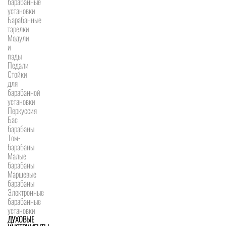
барабанные
установки
Барабанные
тарелки
Модули
и
пэды
Педали
Стойки
для
барабанной
установки
Перкуссия
Бас
барабаны
Том-
барабаны
Малые
барабаны
Маршевые
барабаны
Электронные
барабанные
установки
ДУХОВЫЕ