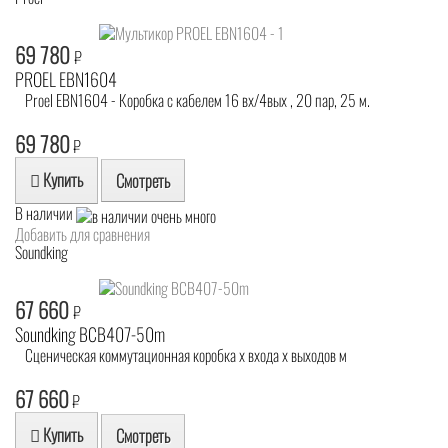
69 780
₽
PROEL EBN1604
Proel EBN1604 - Коробка с кабелем 16 вх/4вых , 20 пар, 25 м.
69 780
₽
Купить
Смотреть
В наличии
Добавить для сравнения
Soundking
67 660
₽
Soundking BCB407-50m
Сценическая коммутационная коробка х входа х выходов м
67 660
₽
Купить
Смотреть