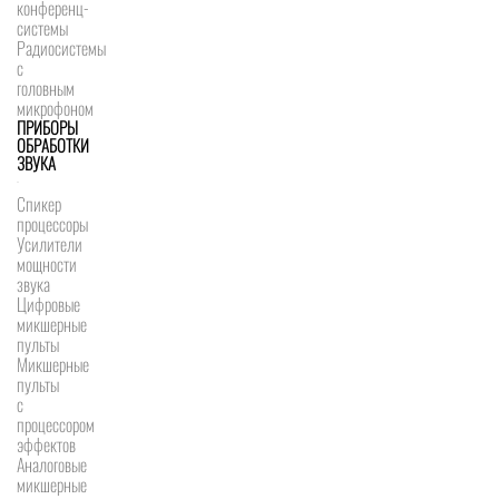
конференц-
системы
Радиосистемы
с
головным
микрофоном
ПРИБОРЫ
ОБРАБОТКИ
ЗВУКА
Спикер
процессоры
Усилители
мощности
звука
Цифровые
микшерные
пульты
Микшерные
пульты
с
процессором
эффектов
Аналоговые
микшерные