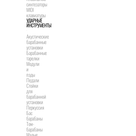
синтезаторы
MIDI
клавиатуры
УДАРНЫЕ
ИНСТРУМЕНТЫ
Акустические
барабанные
установки
Барабанные
тарелки
Модули
и
пэды
Педали
Стойки
для
барабанной
установки
Перкуссия
Бас
барабаны
Том-
барабаны
Малые