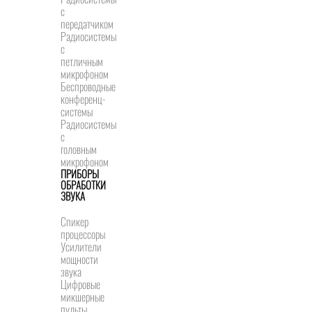
с
передатчиком
Радиосистемы
с
петличным
микрофоном
Беспроводные
конференц-
системы
Радиосистемы
с
головным
микрофоном
ПРИБОРЫ
ОБРАБОТКИ
ЗВУКА
Спикер
процессоры
Усилители
мощности
звука
Цифровые
микшерные
пульты