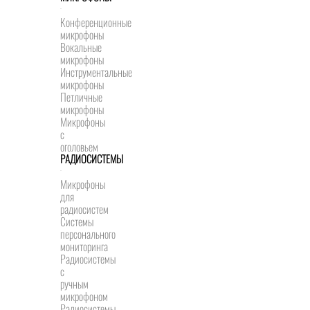
Конференционные
микрофоны
Вокальные
микрофоны
Инструментальные
микрофоны
Петличные
микрофоны
Микрофоны
с
оголовьем
РАДИОСИСТЕМЫ
Микрофоны
для
радиосистем
Системы
персонального
мониторинга
Радиосистемы
c
ручным
микрофоном
Радиосистемы