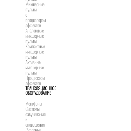
Микшерные
пульты
с
процессором
эффектов
Аналоговые
микшерные
пульты
Компактные
микшерные
пульты
Активные
микшерные
пульты
Процессоры
эффектов
ТРАНСЛЯЦИОННОЕ
ОБОРУДОВАНИЕ
Мегафоны
Системы
озвучивания
и
оповещения
Рупорные