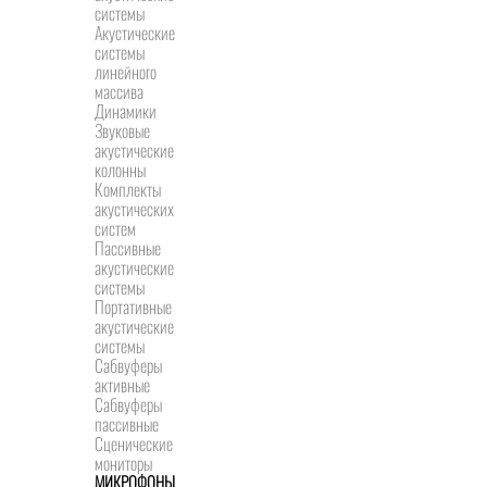
системы
Акустические
системы
линейного
массива
Динамики
Звуковые
акустические
колонны
Комплекты
акустических
систем
Пассивные
акустические
системы
Портативные
акустические
системы
Сабвуферы
активные
Сабвуферы
пассивные
Сценические
мониторы
МИКРОФОНЫ