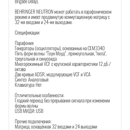
Brigade Delay).
BEHRINGER NEUTRON может работать в парафоническом
режиме и имеет продвинутую коммутационную матрицу с
32-мя входами и 24-мя выходами.
Спецификации:
Парафония
Генераторы (осцилляторы), основанные на CEM3340
Пять форм волны: "Тоун Моуд" , прямоугольная, "пила",
треугольная и синусоида
Многорежимный VCF с крутизной характеристики 12 дБ /
октава
Две кривые ADSR, модулирующие VCF и VCA
Синтез: Аналоговый
Клавиатура: Нет
Отличительные особенности:
Гладкий переход без прерывания сигнала при изменении
формы волны
USB МИДИ: USB
Прочие подключения:
Матрица, оснащённая 32 входами и 24 выходами