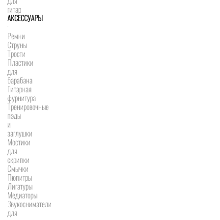
для
гитар
АКСЕССУАРЫ
Ремни
Струны
Трости
Пластики
для
барабана
Гитарная
фурнитура
Тренировочные
пэды
и
заглушки
Мостики
для
скрипки
Смычки
Пюпитры
Лигатуры
Медиаторы
Звукосниматели
для