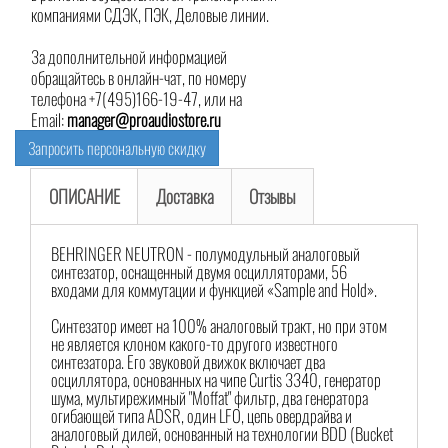
компаниями СДЭК, ПЭК, Деловые линии.
За дополнительной информацией
обращайтесь в онлайн-чат, по номеру
телефона +7(495)166-19-47, или на
Email:
manager@proaudiostore.ru
Запросить персональную скидку
ОПИСАНИЕ
Доставка
Отзывы
BEHRINGER NEUTRON - полумодульный аналоговый
синтезатор, оснащенный двумя осцилляторами, 56
входами для коммутации и функцией «Sample and Hold».
Синтезатор имеет на 100% аналоговый тракт, но при этом
не является клоном какого-то другого известного
синтезатора. Его звуковой движок включает два
осциллятора, основанных на чипе Curtis 3340, генератор
шума, мультирежимный "Moffat" фильтр, два генератора
огибающей типа ADSR, один LFO, цепь овердрайва и
аналоговый дилей, основанный на технологии BDD (Bucket