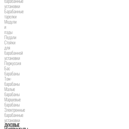
барабанные
установки
Барабанные
тарелки
Модули
и
пэды
Педали
Стойки
для
барабанной
установки
Перкуссия
Бас
барабаны
Том-
барабаны
Малые
барабаны
Маршевые
барабаны
Электронные
барабанные
установки
ДУХОВЫЕ