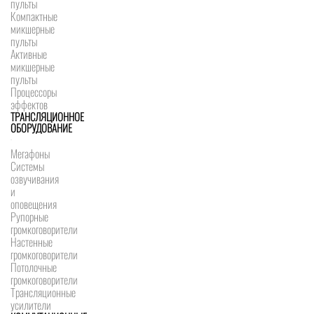
пульты
Компактные
микшерные
пульты
Активные
микшерные
пульты
Процессоры
эффектов
ТРАНСЛЯЦИОННОЕ
ОБОРУДОВАНИЕ
Мегафоны
Системы
озвучивания
и
оповещения
Рупорные
громкоговорители
Настенные
громкоговорители
Потолочные
громкоговорители
Трансляционные
усилители