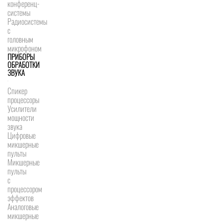
конференц-
системы
Радиосистемы
с
головным
микрофоном
ПРИБОРЫ
ОБРАБОТКИ
ЗВУКА
Спикер
процессоры
Усилители
мощности
звука
Цифровые
микшерные
пульты
Микшерные
пульты
с
процессором
эффектов
Аналоговые
микшерные