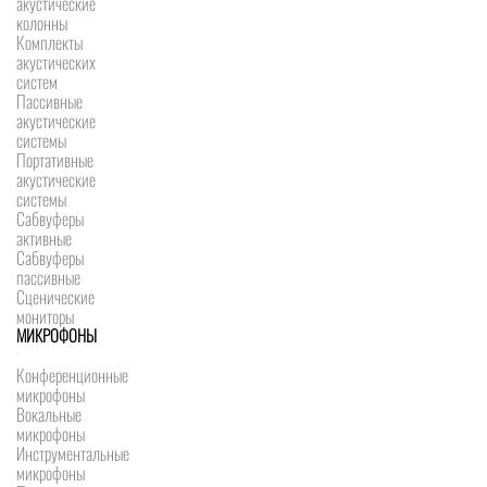
акустические
колонны
Комплекты
акустических
систем
Пассивные
акустические
системы
Портативные
акустические
системы
Сабвуферы
активные
Сабвуферы
пассивные
Сценические
мониторы
МИКРОФОНЫ
Конференционные
микрофоны
Вокальные
микрофоны
Инструментальные
микрофоны