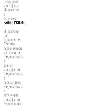
Петличные
микрофоны
Микрофоны
с
оголовьем
РАДИОСИСТЕМЫ
Микрофоны
для
радиосистем
Системы
персонального
мониторинга
Радиосистемы
c
ручным
микрофоном
Радиосистемы
с
передатчиком
Радиосистемы
с
петличным
микрофоном
Беспроводные