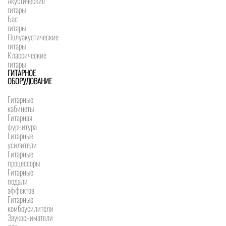
Акустические
гитары
Бас
гитары
Полуакустические
гитары
Классические
гитары
ГИТАРНОЕ
ОБОРУДОВАНИЕ
Гитарные
кабинеты
Гитарная
фурнитура
Гитарные
усилители
Гитарные
процессоры
Гитарные
педали
эффектов
Гитарные
комбоусилители
Звукосниматели