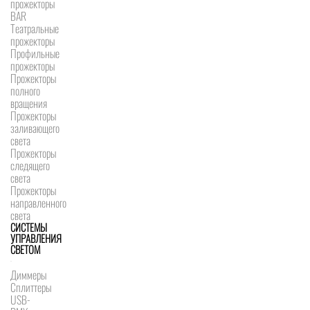
прожекторы
BAR
Театральные
прожекторы
Профильные
прожекторы
Прожекторы
полного
вращения
Прожекторы
заливающего
света
Прожекторы
следящего
света
Прожекторы
направленного
света
СИСТЕМЫ
УПРАВЛЕНИЯ
СВЕТОМ
Диммеры
Сплиттеры
USB-