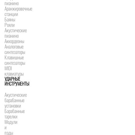
пианино
Аранжировочные
станции
Баяны
Рояли
Акустические
пианино
Аккордеоны
Аналоговые
синтезаторы
Клавишные
синтезаторы
MIDI
клавиатуры
УДАРНЫЕ
ИНСТРУМЕНТЫ
Акустические
барабанные
установки
Барабанные
тарелки
Модули
и
пэды