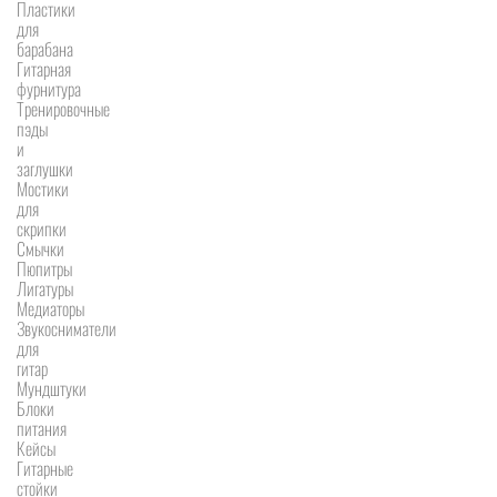
Пластики
для
барабана
Гитарная
фурнитура
Тренировочные
пэды
и
заглушки
Мостики
для
скрипки
Смычки
Пюпитры
Лигатуры
Медиаторы
Звукосниматели
для
гитар
Мундштуки
Блоки
питания
Кейсы
Гитарные
стойки