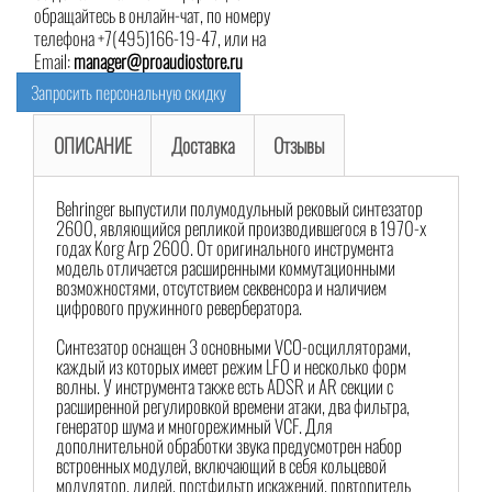
обращайтесь в онлайн-чат, по номеру
телефона +7(495)166-19-47, или на
Email:
manager@proaudiostore.ru
Запросить персональную скидку
ОПИСАНИЕ
Доставка
Отзывы
Behringer выпустили полумодульный рековый синтезатор
2600, являющийся репликой производившегося в 1970-х
годах Korg Arp 2600. От оригинального инструмента
модель отличается расширенными коммутационными
возможностями, отсутствием секвенсора и наличием
цифрового пружинного ревербератора.
Cинтезатор оснащен 3 основными VCO-осцилляторами,
каждый из которых имеет режим LFO и несколько форм
волны. У инструмента также есть ADSR и AR секции с
расширенной регулировкой времени атаки, два фильтра,
генератор шума и многорежимный VCF. Для
дополнительной обработки звука предусмотрен набор
встроенных модулей, включающий в себя кольцевой
модулятор, дилей, постфильтр искажений, повторитель