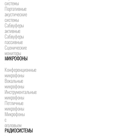
системы
Портативные
акустические
системы
Сабвуферы
активные
Сабвуферы
пассивные
Сценические
мониторы
МИКРОФОНЫ
Конференционные
микрофоны
Вокальные
микрофоны
Инструментальные
микрофоны
Петличные
микрофоны
Микрофоны
с
оголовьем
РАДИОСИСТЕМЫ