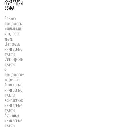
ОБРАБОТКИ
ЗВУКА
Спикер
процессоры
Усилители
мощности
звука
Цифровые
микшерные
пульты
Микшерные
пульты
с
процессором
эффектов
Аналоговые
микшерные
пульты
Компактные
микшерные
пульты
Активные
микшерные
пульты