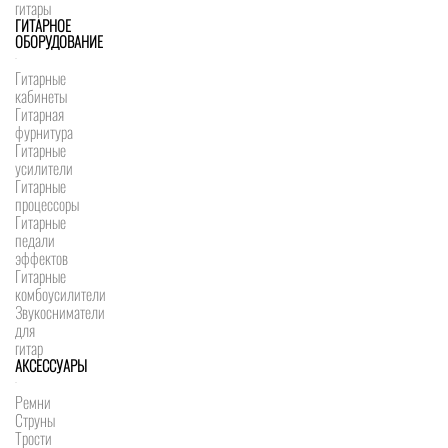
гитары
ГИТАРНОЕ
ОБОРУДОВАНИЕ
Гитарные
кабинеты
Гитарная
фурнитура
Гитарные
усилители
Гитарные
процессоры
Гитарные
педали
эффектов
Гитарные
комбоусилители
Звукосниматели
для
гитар
АКСЕССУАРЫ
Ремни
Струны
Трости