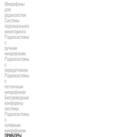
Микрофоны
для
радиосистем
Системы
персонального
мониторинга
Радиосистемы
c
ручным
микрофоном
Радиосистемы
с
передатчиком
Радиосистемы
с
петличным
микрофоном
Беспроводные
конференц-
системы
Радиосистемы
с
головным
микрофоном
ПРИБОРЫ