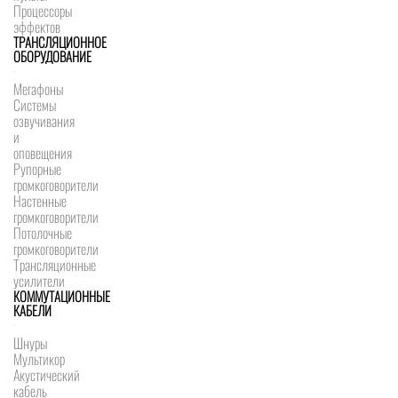
Процессоры
эффектов
ТРАНСЛЯЦИОННОЕ
ОБОРУДОВАНИЕ
Мегафоны
Системы
озвучивания
и
оповещения
Рупорные
громкоговорители
Настенные
громкоговорители
Потолочные
громкоговорители
Трансляционные
усилители
КОММУТАЦИОННЫЕ
КАБЕЛИ
Шнуры
Мультикор
Акустический
кабель