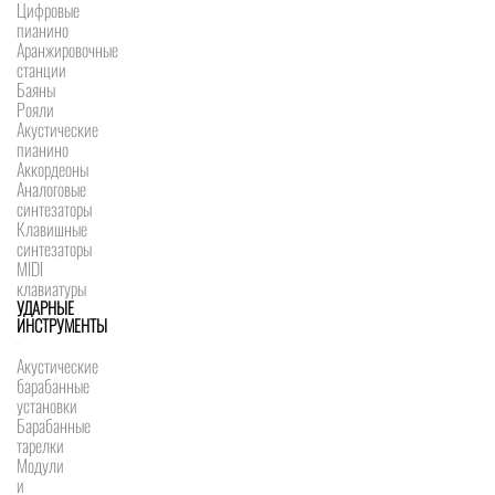
Цифровые
пианино
Аранжировочные
станции
Баяны
Рояли
Акустические
пианино
Аккордеоны
Аналоговые
синтезаторы
Клавишные
синтезаторы
MIDI
клавиатуры
УДАРНЫЕ
ИНСТРУМЕНТЫ
Акустические
барабанные
установки
Барабанные
тарелки
Модули
и