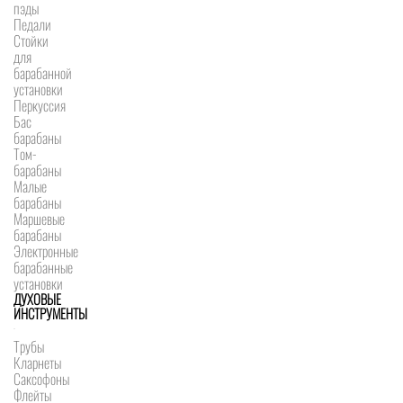
пэды
Педали
Стойки
для
барабанной
установки
Перкуссия
Бас
барабаны
Том-
барабаны
Малые
барабаны
Маршевые
барабаны
Электронные
барабанные
установки
ДУХОВЫЕ
ИНСТРУМЕНТЫ
Трубы
Кларнеты
Саксофоны
Флейты