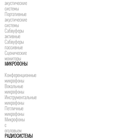
акустические
системы
Портативные
акустические
системы
Сабвуферы
активные
Сабвуферы
пассивные
Сценические
мониторы
МИКРОФОНЫ
Конференционные
микрофоны
Вокальные
микрофоны
Инструментальные
микрофоны
Петличные
микрофоны
Микрофоны
с
оголовьем
РАДИОСИСТЕМЫ