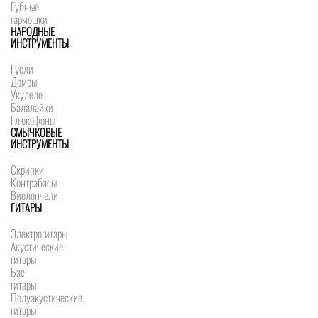
Губные
гармошки
НАРОДНЫЕ
ИНСТРУМЕНТЫ
Гусли
Домры
Укулеле
Балалайки
Глюкофоны
СМЫЧКОВЫЕ
ИНСТРУМЕНТЫ
Скрипки
Контрабасы
Виолончели
ГИТАРЫ
Электрогитары
Акустические
гитары
Бас
гитары
Полуакустические
гитары