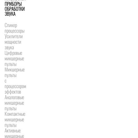
ПРИБОРЫ
ОБРАБОТКИ
ЗВУКА
Спикер
процессоры
Усилители
мощности
звука
Цифровые
микшерные
пульты
Микшерные
пульты
с
процессором
эффектов
Аналоговые
микшерные
пульты
Компактные
микшерные
пульты
Активные
микшерные