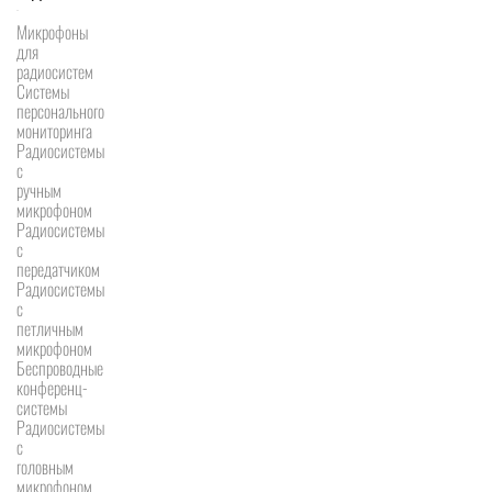
Микрофоны
для
радиосистем
Системы
персонального
мониторинга
Радиосистемы
c
ручным
микрофоном
Радиосистемы
с
передатчиком
Радиосистемы
с
петличным
микрофоном
Беспроводные
конференц-
системы
Радиосистемы
с
головным
микрофоном