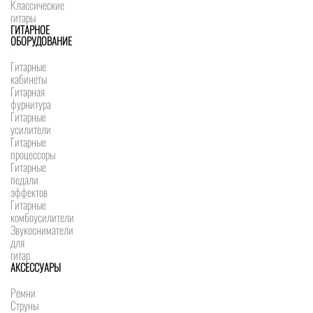
Классические
гитары
ГИТАРНОЕ
ОБОРУДОВАНИЕ
Гитарные
кабинеты
Гитарная
фурнитура
Гитарные
усилители
Гитарные
процессоры
Гитарные
педали
эффектов
Гитарные
комбоусилители
Звукосниматели
для
гитар
АКСЕССУАРЫ
Ремни
Струны