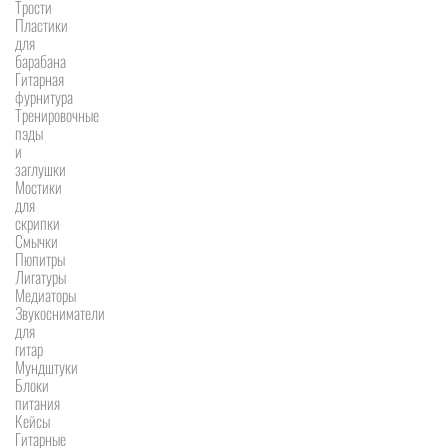
Трости
Пластики
для
барабана
Гитарная
фурнитура
Тренировочные
пэды
и
заглушки
Мостики
для
скрипки
Смычки
Пюпитры
Лигатуры
Медиаторы
Звукосниматели
для
гитар
Мундштуки
Блоки
питания
Кейсы
Гитарные