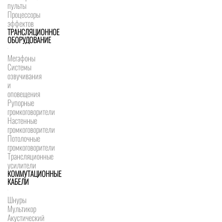
пульты
Процессоры
эффектов
ТРАНСЛЯЦИОННОЕ
ОБОРУДОВАНИЕ
Мегафоны
Системы
озвучивания
и
оповещения
Рупорные
громкоговорители
Настенные
громкоговорители
Потолочные
громкоговорители
Трансляционные
усилители
КОММУТАЦИОННЫЕ
КАБЕЛИ
Шнуры
Мультикор
Акустический