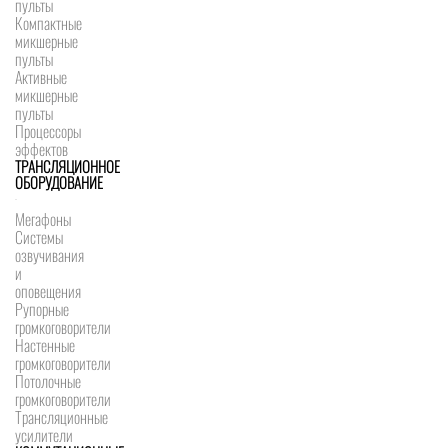
пульты
Компактные
микшерные
пульты
Активные
микшерные
пульты
Процессоры
эффектов
ТРАНСЛЯЦИОННОЕ
ОБОРУДОВАНИЕ
Мегафоны
Системы
озвучивания
и
оповещения
Рупорные
громкоговорители
Настенные
громкоговорители
Потолочные
громкоговорители
Трансляционные
усилители