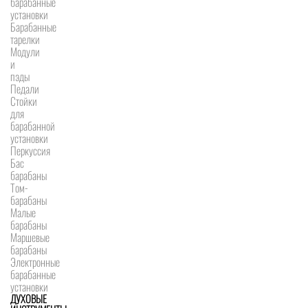
барабанные
установки
Барабанные
тарелки
Модули
и
пэды
Педали
Стойки
для
барабанной
установки
Перкуссия
Бас
барабаны
Том-
барабаны
Малые
барабаны
Маршевые
барабаны
Электронные
барабанные
установки
ДУХОВЫЕ