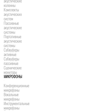
акустические
колонны
Комплекты
акустических
систем
Пассивные
акустические
системы
Портативные
акустические
системы
Сабвуферы
активные
Сабвуферы
пассивные
Сценические
мониторы
МИКРОФОНЫ
Конференционные
микрофоны
Вокальные
микрофоны
Инструментальные
микрофоны