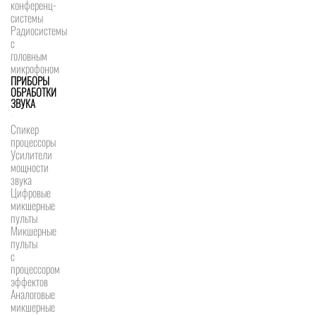
конференц-
системы
Радиосистемы
с
головным
микрофоном
ПРИБОРЫ
ОБРАБОТКИ
ЗВУКА
Спикер
процессоры
Усилители
мощности
звука
Цифровые
микшерные
пульты
Микшерные
пульты
с
процессором
эффектов
Аналоговые
микшерные