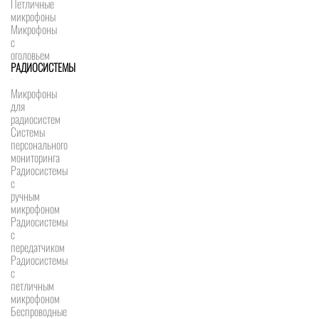
Петличные
микрофоны
Микрофоны
с
оголовьем
РАДИОСИСТЕМЫ
Микрофоны
для
радиосистем
Системы
персонального
мониторинга
Радиосистемы
c
ручным
микрофоном
Радиосистемы
с
передатчиком
Радиосистемы
с
петличным
микрофоном
Беспроводные