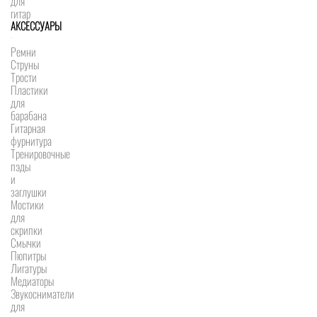
для
гитар
АКСЕССУАРЫ
Ремни
Струны
Трости
Пластики
для
барабана
Гитарная
фурнитура
Тренировочные
пэды
и
заглушки
Мостики
для
скрипки
Смычки
Пюпитры
Лигатуры
Медиаторы
Звукосниматели
для