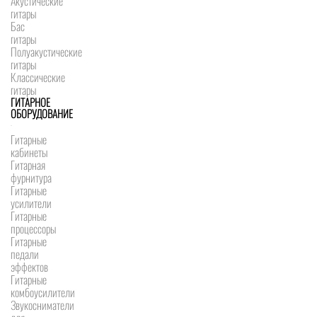
Акустические
гитары
Бас
гитары
Полуакустические
гитары
Классические
гитары
ГИТАРНОЕ
ОБОРУДОВАНИЕ
Гитарные
кабинеты
Гитарная
фурнитура
Гитарные
усилители
Гитарные
процессоры
Гитарные
педали
эффектов
Гитарные
комбоусилители
Звукосниматели