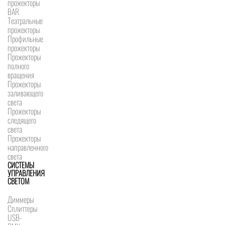
прожекторы
BAR
Театральные
прожекторы
Профильные
прожекторы
Прожекторы
полного
вращения
Прожекторы
заливающего
света
Прожекторы
следящего
света
Прожекторы
направленного
света
СИСТЕМЫ
УПРАВЛЕНИЯ
СВЕТОМ
Диммеры
Сплиттеры
USB-