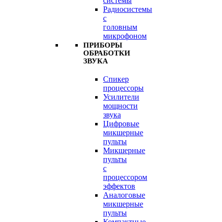
системы
Радиосистемы
с
головным
микрофоном
ПРИБОРЫ
ОБРАБОТКИ
ЗВУКА
Спикер
процессоры
Усилители
мощности
звука
Цифровые
микшерные
пульты
Микшерные
пульты
с
процессором
эффектов
Аналоговые
микшерные
пульты
Компактные