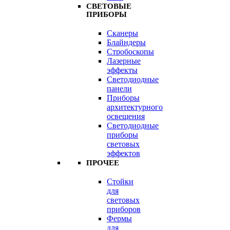
СВЕТОВЫЕ
ПРИБОРЫ
Сканеры
Блайндеры
Стробоскопы
Лазерные
эффекты
Светодиодные
панели
Приборы
архитектурного
освещения
Светодиодные
приборы
световых
эффектов
ПРОЧЕЕ
Стойки
для
световых
приборов
Фермы
для