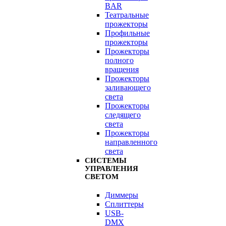
BAR
Театральные
прожекторы
Профильные
прожекторы
Прожекторы
полного
вращения
Прожекторы
заливающего
света
Прожекторы
следящего
света
Прожекторы
направленного
света
СИСТЕМЫ
УПРАВЛЕНИЯ
СВЕТОМ
Диммеры
Сплиттеры
USB-
DMX