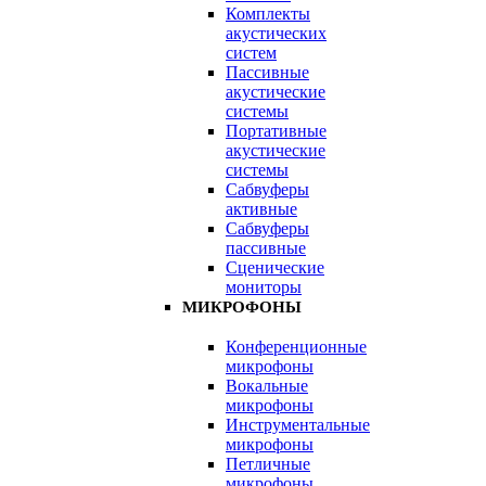
Комплекты
акустических
систем
Пассивные
акустические
системы
Портативные
акустические
системы
Сабвуферы
активные
Сабвуферы
пассивные
Сценические
мониторы
МИКРОФОНЫ
Конференционные
микрофоны
Вокальные
микрофоны
Инструментальные
микрофоны
Петличные
микрофоны