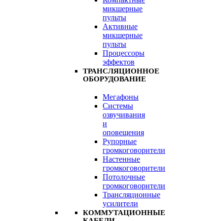
микшерные
пульты
Активные
микшерные
пульты
Процессоры
эффектов
ТРАНСЛЯЦИОННОЕ
ОБОРУДОВАНИЕ
Мегафоны
Системы
озвучивания
и
оповещения
Рупорные
громкоговорители
Настенные
громкоговорители
Потолочные
громкоговорители
Трансляционные
усилители
КОММУТАЦИОННЫЕ
КАБЕЛИ