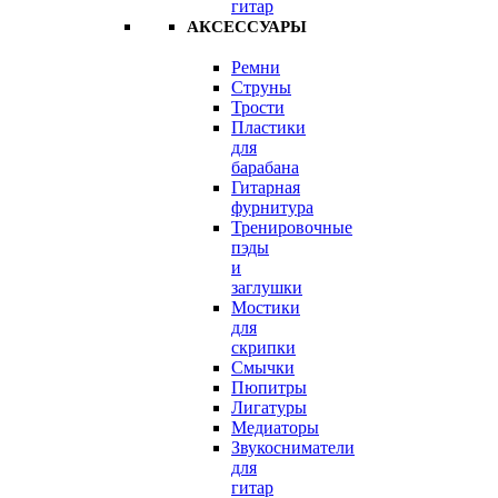
гитар
АКСЕССУАРЫ
Ремни
Струны
Трости
Пластики
для
барабана
Гитарная
фурнитура
Тренировочные
пэды
и
заглушки
Мостики
для
скрипки
Смычки
Пюпитры
Лигатуры
Медиаторы
Звукосниматели
для
гитар