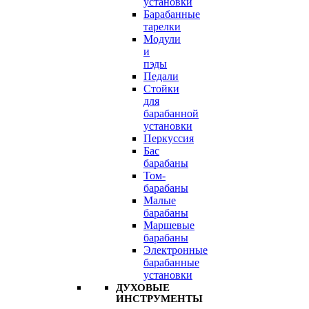
установки
Барабанные
тарелки
Модули
и
пэды
Педали
Стойки
для
барабанной
установки
Перкуссия
Бас
барабаны
Том-
барабаны
Малые
барабаны
Маршевые
барабаны
Электронные
барабанные
установки
ДУХОВЫЕ
ИНСТРУМЕНТЫ