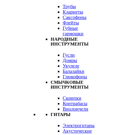
Трубы
Кларнеты
Саксофоны
Флейты
Губные
гармошки
НАРОДНЫЕ
ИНСТРУМЕНТЫ
Гусли
Домры
Укулеле
Балалайки
Глюкофоны
СМЫЧКОВЫЕ
ИНСТРУМЕНТЫ
Скрипки
Контрабасы
Виолончели
ГИТАРЫ
Электрогитары
Акустические