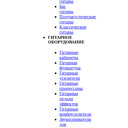
гитары
Бас
гитары
Полуакустические
гитары
Классические
гитары
ГИТАРНОЕ
ОБОРУДОВАНИЕ
Гитарные
кабинеты
Гитарная
фурнитура
Гитарные
усилители
Гитарные
процессоры
Гитарные
педали
эффектов
Гитарные
комбоусилители
Звукосниматели
для