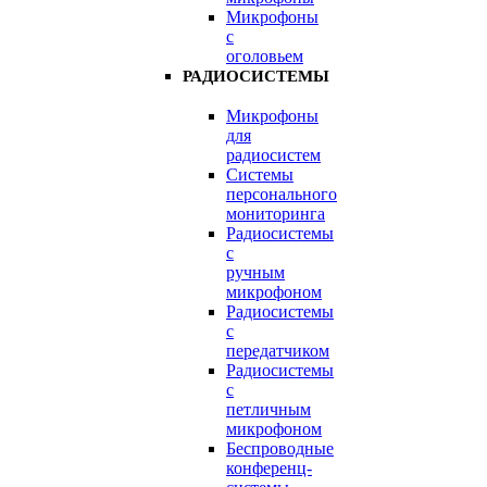
Микрофоны
с
оголовьем
РАДИОСИСТЕМЫ
Микрофоны
для
радиосистем
Системы
персонального
мониторинга
Радиосистемы
c
ручным
микрофоном
Радиосистемы
с
передатчиком
Радиосистемы
с
петличным
микрофоном
Беспроводные
конференц-