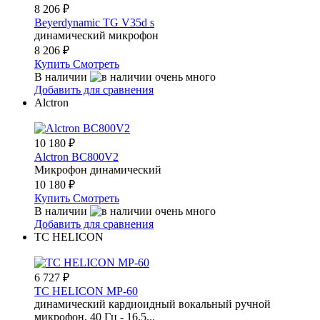
8 206
₽
Beyerdynamic TG V35d s
динамический микрофон
8 206
₽
Купить
Смотреть
В наличии
Добавить для сравнения
Alctron
10 180
₽
Alctron BC800V2
Микрофон динамический
10 180
₽
Купить
Смотреть
В наличии
Добавить для сравнения
TC HELICON
6 727
₽
TC HELICON MP-60
динамический кардиоидный вокальный ручной
микрофон, 40 Гц - 16.5...