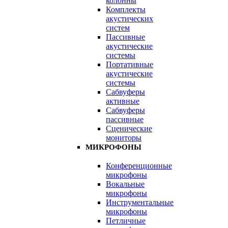
колонны
Комплекты
акустических
систем
Пассивные
акустические
системы
Портативные
акустические
системы
Сабвуферы
активные
Сабвуферы
пассивные
Сценические
мониторы
МИКРОФОНЫ
Конференционные
микрофоны
Вокальные
микрофоны
Инструментальные
микрофоны
Петличные