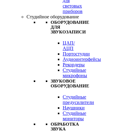
для
световых
приборов
Студийное оборудование
ОБОРУДОВАНИЕ
ДЛЯ
ЗВУКОЗАПИСИ
ЦАП/
АЦП
Портостудии
Аудиоинтерфейсы
Рекордеры
Студийные
микрофоны
ЗВУКОВОЕ
ОБОРУДОВАНИЕ
Студийные
предусилители
Наушники
Студийные
мониторы
ОБРАБОТКА
ЗВУКА