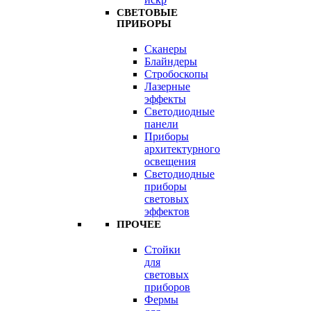
СВЕТОВЫЕ
ПРИБОРЫ
Сканеры
Блайндеры
Стробоскопы
Лазерные
эффекты
Светодиодные
панели
Приборы
архитектурного
освещения
Светодиодные
приборы
световых
эффектов
ПРОЧЕЕ
Стойки
для
световых
приборов
Фермы