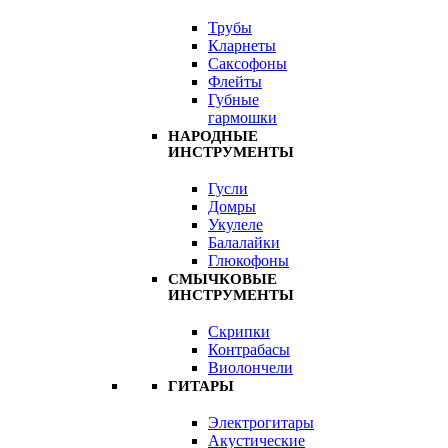
Трубы
Кларнеты
Саксофоны
Флейты
Губные
гармошки
НАРОДНЫЕ
ИНСТРУМЕНТЫ
Гусли
Домры
Укулеле
Балалайки
Глюкофоны
СМЫЧКОВЫЕ
ИНСТРУМЕНТЫ
Скрипки
Контрабасы
Виолончели
ГИТАРЫ
Электрогитары
Акустические