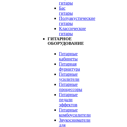
гитары
Бас
гитары
Полуакустические
гитары
Классические
гитары
ГИТАРНОЕ
ОБОРУДОВАНИЕ
Гитарные
кабинеты
Гитарная
фурнитура
Гитарные
усилители
Гитарные
процессоры
Гитарные
педали
эффектов
Гитарные
комбоусилители
Звукосниматели
для