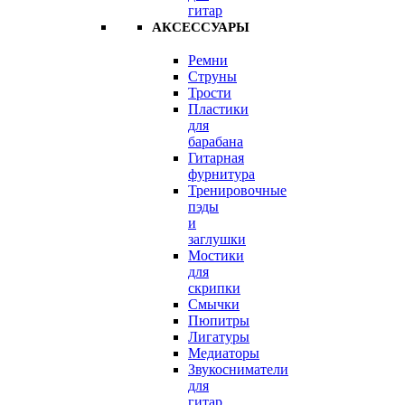
гитар
АКСЕССУАРЫ
Ремни
Струны
Трости
Пластики
для
барабана
Гитарная
фурнитура
Тренировочные
пэды
и
заглушки
Мостики
для
скрипки
Смычки
Пюпитры
Лигатуры
Медиаторы
Звукосниматели
для
гитар