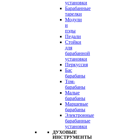
установки
Барабанные
тарелки
Модули
и
пэды
Педали
Стойки
для
барабанной
установки
Перкуссия
Бас
барабаны
Том-
барабаны
Малые
барабаны
Маршевые
барабаны
Электронные
барабанные
установки
ДУХОВЫЕ
ИНСТРУМЕНТЫ