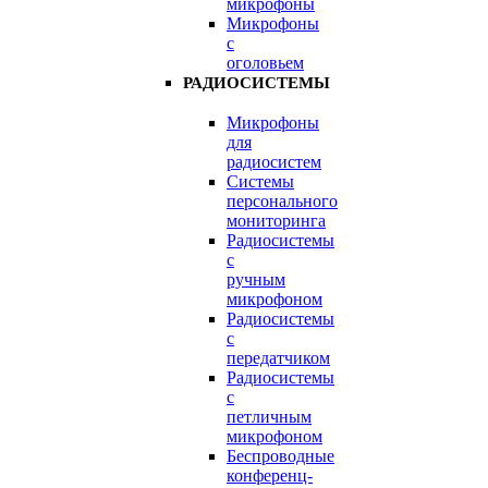
микрофоны
Микрофоны
с
оголовьем
РАДИОСИСТЕМЫ
Микрофоны
для
радиосистем
Системы
персонального
мониторинга
Радиосистемы
c
ручным
микрофоном
Радиосистемы
с
передатчиком
Радиосистемы
с
петличным
микрофоном
Беспроводные
конференц-