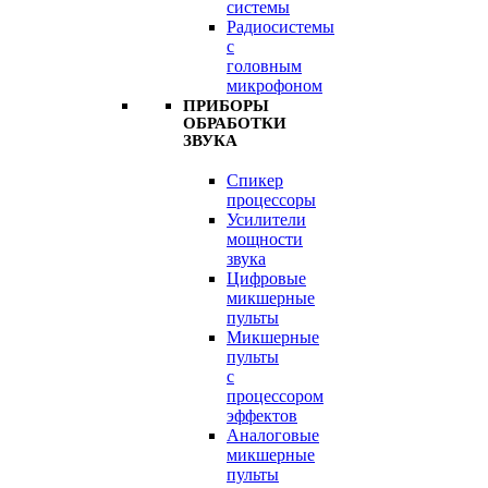
системы
Радиосистемы
с
головным
микрофоном
ПРИБОРЫ
ОБРАБОТКИ
ЗВУКА
Спикер
процессоры
Усилители
мощности
звука
Цифровые
микшерные
пульты
Микшерные
пульты
с
процессором
эффектов
Аналоговые
микшерные
пульты