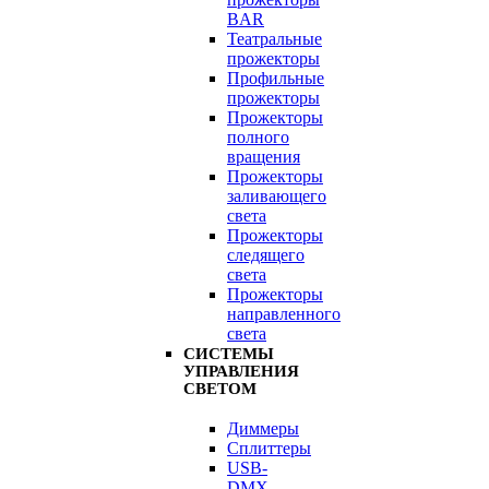
BAR
Театральные
прожекторы
Профильные
прожекторы
Прожекторы
полного
вращения
Прожекторы
заливающего
света
Прожекторы
следящего
света
Прожекторы
направленного
света
СИСТЕМЫ
УПРАВЛЕНИЯ
СВЕТОМ
Диммеры
Сплиттеры
USB-
DMX