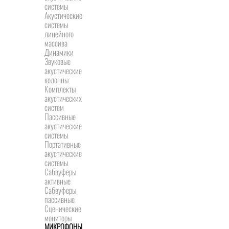
системы
Акустические
системы
линейного
массива
Динамики
Звуковые
акустические
колонны
Комплекты
акустических
систем
Пассивные
акустические
системы
Портативные
акустические
системы
Сабвуферы
активные
Сабвуферы
пассивные
Сценические
мониторы
МИКРОФОНЫ