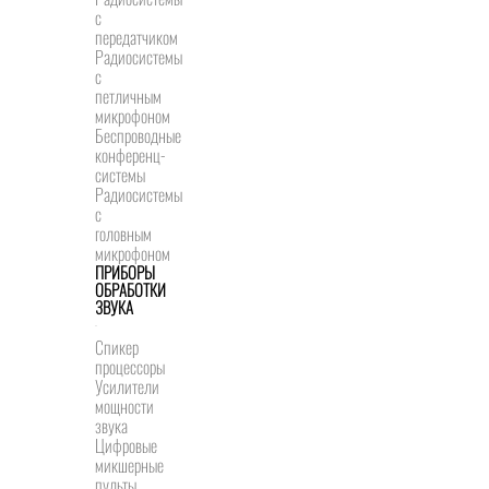
с
передатчиком
Радиосистемы
с
петличным
микрофоном
Беспроводные
конференц-
системы
Радиосистемы
с
головным
микрофоном
ПРИБОРЫ
ОБРАБОТКИ
ЗВУКА
Спикер
процессоры
Усилители
мощности
звука
Цифровые
микшерные
пульты