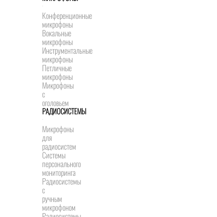
Конференционные
микрофоны
Вокальные
микрофоны
Инструментальные
микрофоны
Петличные
микрофоны
Микрофоны
с
оголовьем
РАДИОСИСТЕМЫ
Микрофоны
для
радиосистем
Системы
персонального
мониторинга
Радиосистемы
c
ручным
микрофоном
Радиосистемы