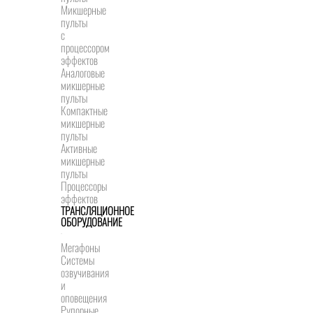
Микшерные
пульты
с
процессором
эффектов
Аналоговые
микшерные
пульты
Компактные
микшерные
пульты
Активные
микшерные
пульты
Процессоры
эффектов
ТРАНСЛЯЦИОННОЕ
ОБОРУДОВАНИЕ
Мегафоны
Системы
озвучивания
и
оповещения
Рупорные