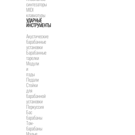
синтезаторы
MIDI
клавиатуры
УДАРНЫЕ
ИНСТРУМЕНТЫ
Акустические
барабанные
установки
Барабанные
тарелки
Модули
и
пэды
Педали
Стойки
для
барабанной
установки
Перкуссия
Бас
барабаны
Том-
барабаны
Малые