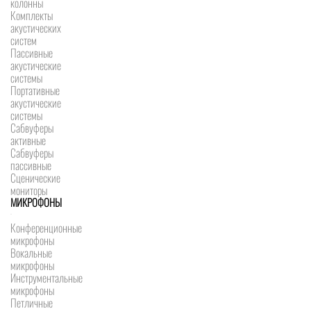
колонны
Комплекты
акустических
систем
Пассивные
акустические
системы
Портативные
акустические
системы
Сабвуферы
активные
Сабвуферы
пассивные
Сценические
мониторы
МИКРОФОНЫ
Конференционные
микрофоны
Вокальные
микрофоны
Инструментальные
микрофоны
Петличные