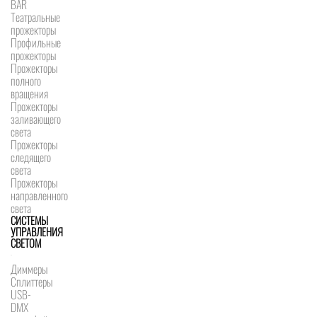
BAR
Театральные
прожекторы
Профильные
прожекторы
Прожекторы
полного
вращения
Прожекторы
заливающего
света
Прожекторы
следящего
света
Прожекторы
направленного
света
СИСТЕМЫ
УПРАВЛЕНИЯ
СВЕТОМ
Диммеры
Сплиттеры
USB-
DMX