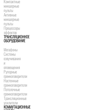
Компактные
микшерные
пульты
Активные
микшерные
пульты
Процессоры
эффектов
ТРАНСЛЯЦИОННОЕ
ОБОРУДОВАНИЕ
Мегафоны
Системы
озвучивания
и
оповещения
Рупорные
громкоговорители
Настенные
громкоговорители
Потолочные
громкоговорители
Трансляционные
усилители
КОММУТАЦИОННЫЕ