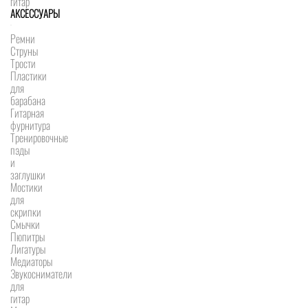
гитар
АКСЕССУАРЫ
Ремни
Струны
Трости
Пластики
для
барабана
Гитарная
фурнитура
Тренировочные
пэды
и
заглушки
Мостики
для
скрипки
Смычки
Пюпитры
Лигатуры
Медиаторы
Звукосниматели
для
гитар