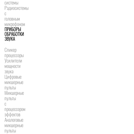
системы
Радиосистемы
с
головным
микрофоном
ПРИБОРЫ
ОБРАБОТКИ
ЗВУКА
Спикер
процессоры
Усилители
мощности
звука
Цифровые
микшерные
пульты
Микшерные
пульты
с
процессором
эффектов
Аналоговые
микшерные
пульты