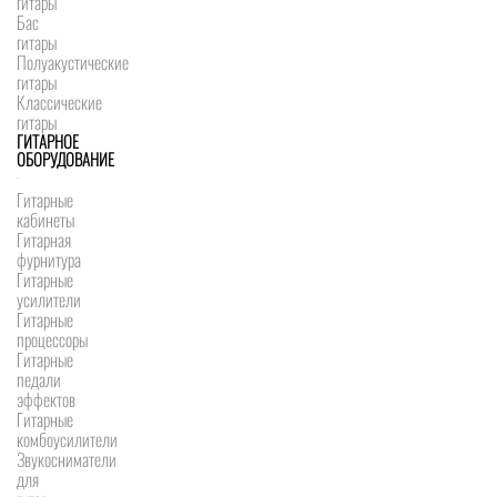
гитары
Бас
гитары
Полуакустические
гитары
Классические
гитары
ГИТАРНОЕ
ОБОРУДОВАНИЕ
Гитарные
кабинеты
Гитарная
фурнитура
Гитарные
усилители
Гитарные
процессоры
Гитарные
педали
эффектов
Гитарные
комбоусилители
Звукосниматели
для