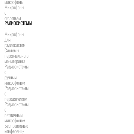
микрофоны
Микрофоны
с
оголовьем
РАДИОСИСТЕМЫ
Микрофоны
для
радиосистем
Системы
персонального
мониторинга
Радиосистемы
c
ручным
микрофоном
Радиосистемы
с
передатчиком
Радиосистемы
с
петличным
микрофоном
Беспроводные
конференц-