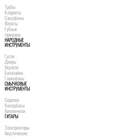
Трубы
Кларнеты
Саксофоны
Флейты
Губные
гармошки
НАРОДНЫЕ
ИНСТРУМЕНТЫ
Гусли
Домры
Укулеле
Балалайки
Глюкофоны
СМЫЧКОВЫЕ
ИНСТРУМЕНТЫ
Скрипки
Контрабасы
Виолончели
ГИТАРЫ
Электрогитары
Акустические