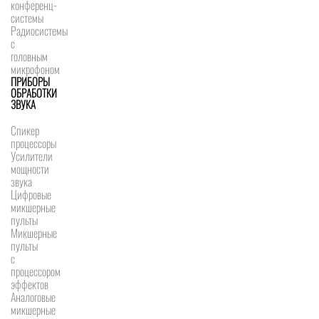
конференц-
системы
Радиосистемы
с
головным
микрофоном
ПРИБОРЫ
ОБРАБОТКИ
ЗВУКА
Спикер
процессоры
Усилители
мощности
звука
Цифровые
микшерные
пульты
Микшерные
пульты
с
процессором
эффектов
Аналоговые
микшерные