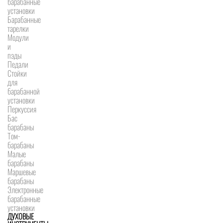
барабанные
установки
Барабанные
тарелки
Модули
и
пэды
Педали
Стойки
для
барабанной
установки
Перкуссия
Бас
барабаны
Том-
барабаны
Малые
барабаны
Маршевые
барабаны
Электронные
барабанные
установки
ДУХОВЫЕ