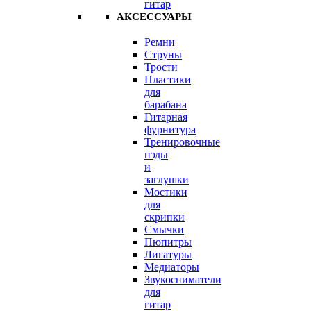
гитар
АКСЕССУАРЫ
Ремни
Струны
Трости
Пластики
для
барабана
Гитарная
фурнитура
Тренировочные
пэды
и
заглушки
Мостики
для
скрипки
Смычки
Пюпитры
Лигатуры
Медиаторы
Звукосниматели
для
гитар