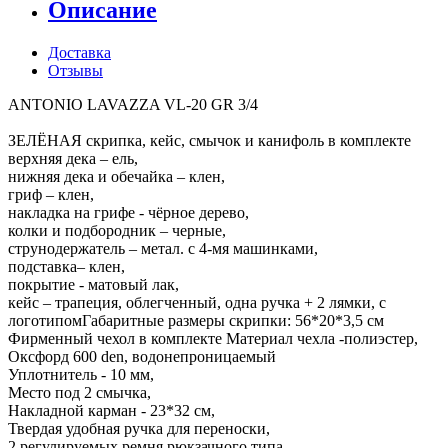
Описание
Доставка
Отзывы
ANTONIO LAVAZZA VL-20 GR 3/4
ЗЕЛЁНАЯ скрипка, кейс, смычок и канифоль в комплекте
верхняя дека – ель,
нижняя дека и обечайка – клен,
гриф – клен,
накладка на грифе - чёрное дерево,
колки и подбородник – черные,
струнодержатель – метал. с 4-мя машинками,
подставка– клен,
покрытие - матовый лак,
кейс – трапеция, облегченный, одна ручка + 2 лямки, с
логотипомГабаритные размеры скрипки: 56*20*3,5 см
Фирменный чехол в комплекте Материал чехла -полиэстер,
Оксфорд 600 den, водонепроницаемый
Уплотнитель - 10 мм,
Место под 2 смычка,
Накладной карман - 23*32 см,
Твердая удобная ручка для переноски,
2 регулируемых ремня рюкзачного типа,