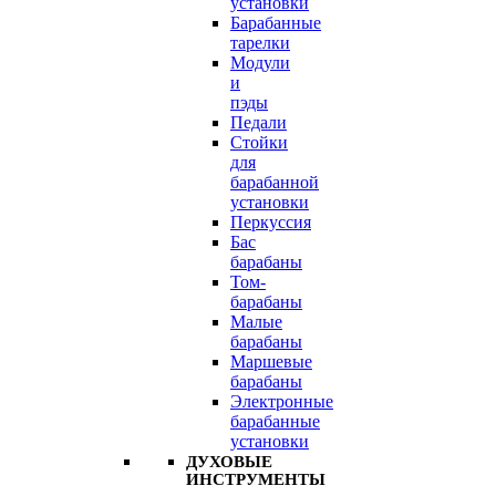
установки
Барабанные
тарелки
Модули
и
пэды
Педали
Стойки
для
барабанной
установки
Перкуссия
Бас
барабаны
Том-
барабаны
Малые
барабаны
Маршевые
барабаны
Электронные
барабанные
установки
ДУХОВЫЕ
ИНСТРУМЕНТЫ