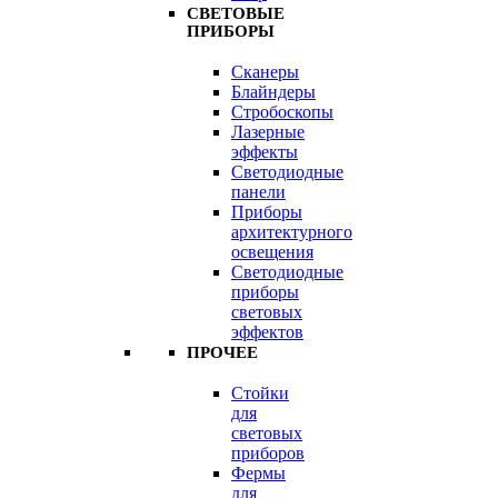
СВЕТОВЫЕ
ПРИБОРЫ
Сканеры
Блайндеры
Стробоскопы
Лазерные
эффекты
Светодиодные
панели
Приборы
архитектурного
освещения
Светодиодные
приборы
световых
эффектов
ПРОЧЕЕ
Стойки
для
световых
приборов
Фермы
для