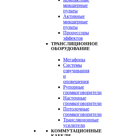
микшерные
пульты
Активные
микшерные
пульты
Процессоры
эффектов
ТРАНСЛЯЦИОННОЕ
ОБОРУДОВАНИЕ
Мегафоны
Системы
озвучивания
и
оповещения
Рупорные
громкоговорители
Настенные
громкоговорители
Потолочные
громкоговорители
Трансляционные
усилители
КОММУТАЦИОННЫЕ
КАБЕЛИ