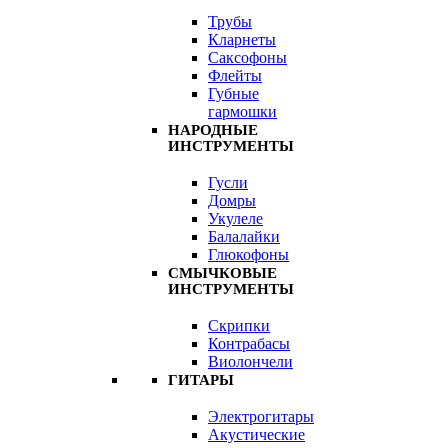
Трубы
Кларнеты
Саксофоны
Флейты
Губные
гармошки
НАРОДНЫЕ
ИНСТРУМЕНТЫ
Гусли
Домры
Укулеле
Балалайки
Глюкофоны
СМЫЧКОВЫЕ
ИНСТРУМЕНТЫ
Скрипки
Контрабасы
Виолончели
ГИТАРЫ
Электрогитары
Акустические