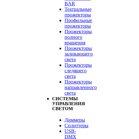
BAR
Театральные
прожекторы
Профильные
прожекторы
Прожекторы
полного
вращения
Прожекторы
заливающего
света
Прожекторы
следящего
света
Прожекторы
направленного
света
СИСТЕМЫ
УПРАВЛЕНИЯ
СВЕТОМ
Диммеры
Сплиттеры
USB-
DMX