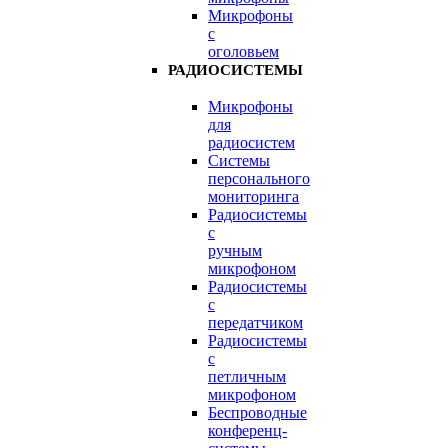
Микрофоны
с
оголовьем
РАДИОСИСТЕМЫ
Микрофоны
для
радиосистем
Системы
персонального
мониторинга
Радиосистемы
c
ручным
микрофоном
Радиосистемы
с
передатчиком
Радиосистемы
с
петличным
микрофоном
Беспроводные
конференц-