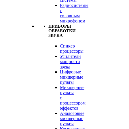
системы
Радиосистемы
с
головным
микрофоном
ПРИБОРЫ
ОБРАБОТКИ
ЗВУКА
Спикер
процессоры
Усилители
мощности
звука
Цифровые
микшерные
пульты
Микшерные
пульты
с
процессором
эффектов
Аналоговые
микшерные
пульты
Компактные