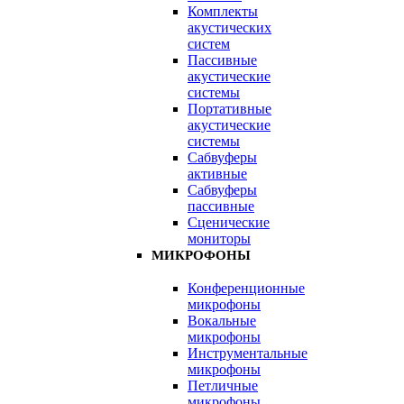
Комплекты
акустических
систем
Пассивные
акустические
системы
Портативные
акустические
системы
Сабвуферы
активные
Сабвуферы
пассивные
Сценические
мониторы
МИКРОФОНЫ
Конференционные
микрофоны
Вокальные
микрофоны
Инструментальные
микрофоны
Петличные
микрофоны