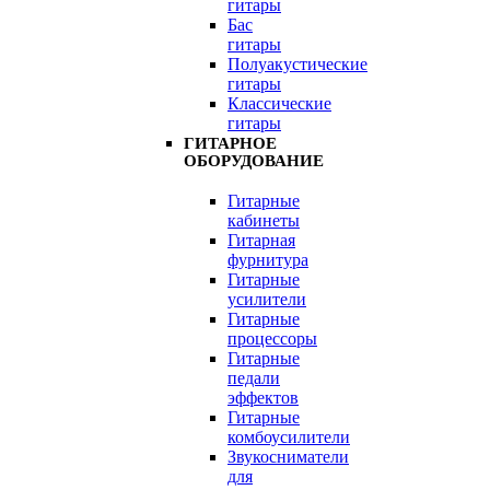
гитары
Бас
гитары
Полуакустические
гитары
Классические
гитары
ГИТАРНОЕ
ОБОРУДОВАНИЕ
Гитарные
кабинеты
Гитарная
фурнитура
Гитарные
усилители
Гитарные
процессоры
Гитарные
педали
эффектов
Гитарные
комбоусилители
Звукосниматели
для