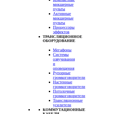
микшерные
пульты
Активные
микшерные
пульты
Процессоры
эффектов
ТРАНСЛЯЦИОННОЕ
ОБОРУДОВАНИЕ
Мегафоны
Системы
озвучивания
и
оповещения
Рупорные
громкоговорители
Настенные
громкоговорители
Потолочные
громкоговорители
Трансляционные
усилители
КОММУТАЦИОННЫЕ
КАБЕЛИ