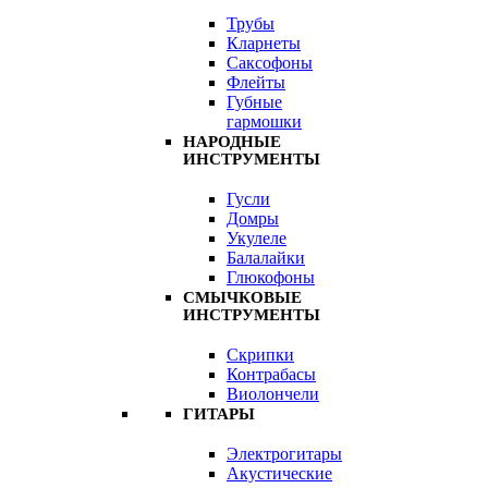
Трубы
Кларнеты
Саксофоны
Флейты
Губные
гармошки
НАРОДНЫЕ
ИНСТРУМЕНТЫ
Гусли
Домры
Укулеле
Балалайки
Глюкофоны
СМЫЧКОВЫЕ
ИНСТРУМЕНТЫ
Скрипки
Контрабасы
Виолончели
ГИТАРЫ
Электрогитары
Акустические