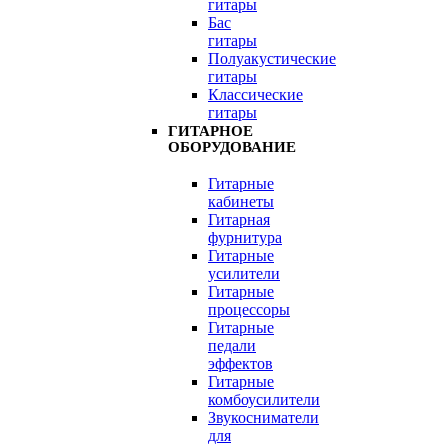
гитары
Бас
гитары
Полуакустические
гитары
Классические
гитары
ГИТАРНОЕ
ОБОРУДОВАНИЕ
Гитарные
кабинеты
Гитарная
фурнитура
Гитарные
усилители
Гитарные
процессоры
Гитарные
педали
эффектов
Гитарные
комбоусилители
Звукосниматели
для