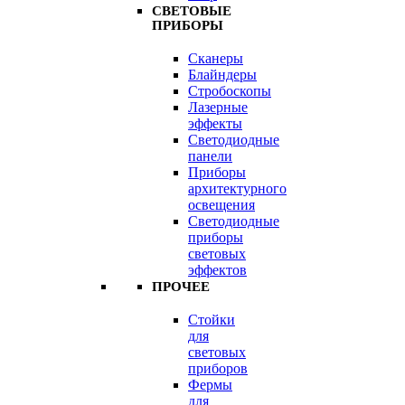
СВЕТОВЫЕ
ПРИБОРЫ
Сканеры
Блайндеры
Стробоскопы
Лазерные
эффекты
Светодиодные
панели
Приборы
архитектурного
освещения
Светодиодные
приборы
световых
эффектов
ПРОЧЕЕ
Стойки
для
световых
приборов
Фермы
для