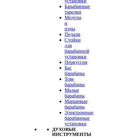
установки
Барабанные
тарелки
Модули
и
пэды
Педали
Стойки
для
барабанной
установки
Перкуссия
Бас
барабаны
Том-
барабаны
Малые
барабаны
Маршевые
барабаны
Электронные
барабанные
установки
ДУХОВЫЕ
ИНСТРУМЕНТЫ