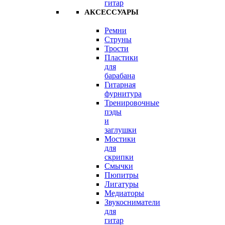
гитар
АКСЕССУАРЫ
Ремни
Струны
Трости
Пластики
для
барабана
Гитарная
фурнитура
Тренировочные
пэды
и
заглушки
Мостики
для
скрипки
Смычки
Пюпитры
Лигатуры
Медиаторы
Звукосниматели
для
гитар