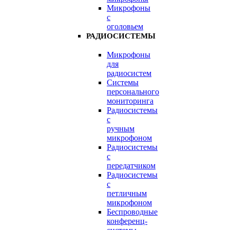
Микрофоны
с
оголовьем
РАДИОСИСТЕМЫ
Микрофоны
для
радиосистем
Системы
персонального
мониторинга
Радиосистемы
c
ручным
микрофоном
Радиосистемы
с
передатчиком
Радиосистемы
с
петличным
микрофоном
Беспроводные
конференц-