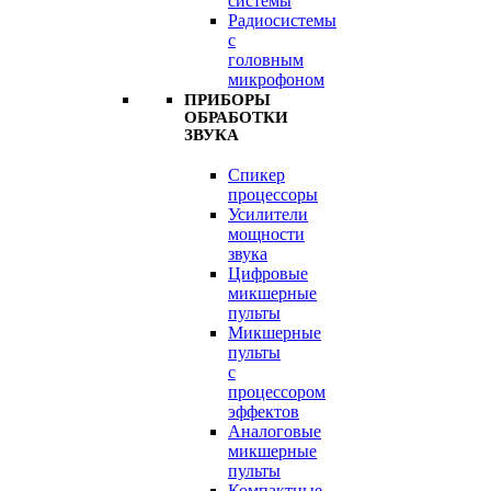
системы
Радиосистемы
с
головным
микрофоном
ПРИБОРЫ
ОБРАБОТКИ
ЗВУКА
Спикер
процессоры
Усилители
мощности
звука
Цифровые
микшерные
пульты
Микшерные
пульты
с
процессором
эффектов
Аналоговые
микшерные
пульты
Компактные