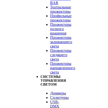
BAR
Театральные
прожекторы
Профильные
прожекторы
Прожекторы
полного
вращения
Прожекторы
заливающего
света
Прожекторы
следящего
света
Прожекторы
направленного
света
СИСТЕМЫ
УПРАВЛЕНИЯ
СВЕТОМ
Диммеры
Сплиттеры
USB-
DMX