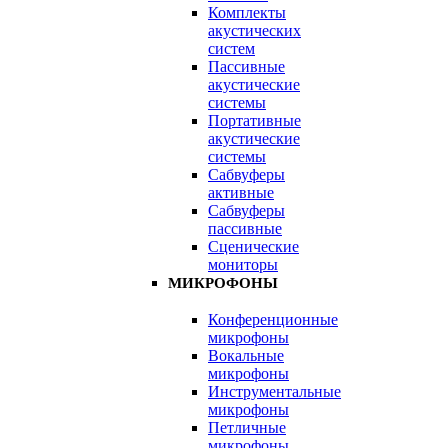
Комплекты
акустических
систем
Пассивные
акустические
системы
Портативные
акустические
системы
Сабвуферы
активные
Сабвуферы
пассивные
Сценические
мониторы
МИКРОФОНЫ
Конференционные
микрофоны
Вокальные
микрофоны
Инструментальные
микрофоны
Петличные
микрофоны