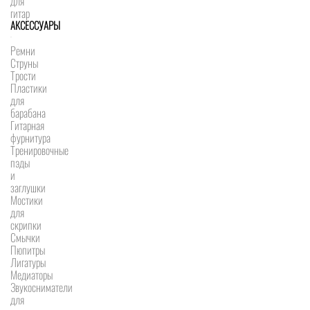
для
гитар
АКСЕССУАРЫ
Ремни
Струны
Трости
Пластики
для
барабана
Гитарная
фурнитура
Тренировочные
пэды
и
заглушки
Мостики
для
скрипки
Смычки
Пюпитры
Лигатуры
Медиаторы
Звукосниматели
для