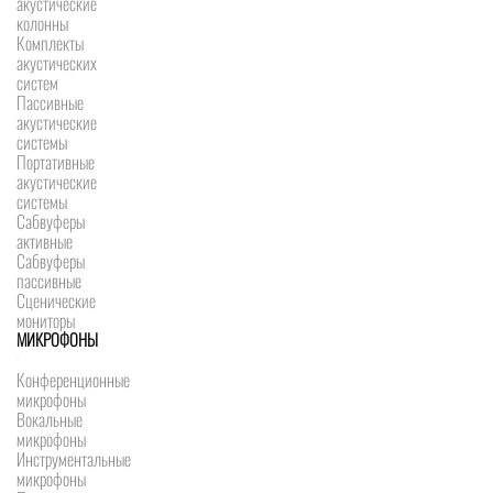
акустические
колонны
Комплекты
акустических
систем
Пассивные
акустические
системы
Портативные
акустические
системы
Сабвуферы
активные
Сабвуферы
пассивные
Сценические
мониторы
МИКРОФОНЫ
Конференционные
микрофоны
Вокальные
микрофоны
Инструментальные
микрофоны