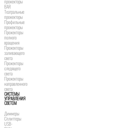
прожекторы
BAR
Театральные
прожекторы
Профильные
прожекторы
Прожекторы
полного
вращения
Прожекторы
заливающего
света
Прожекторы
следящего
света
Прожекторы
направленного
света
СИСТЕМЫ
УПРАВЛЕНИЯ
СВЕТОМ
Диммеры
Сплиттеры
USB-