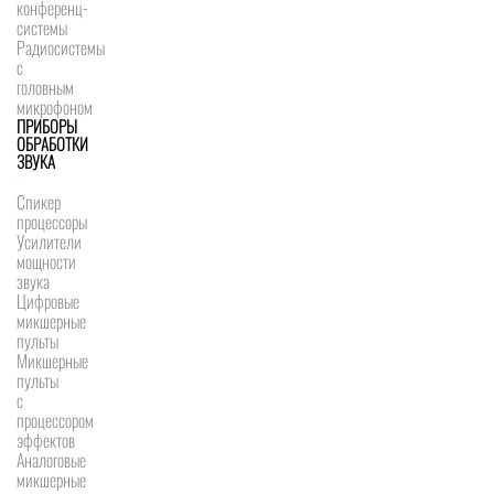
конференц-
системы
Радиосистемы
с
головным
микрофоном
ПРИБОРЫ
ОБРАБОТКИ
ЗВУКА
Спикер
процессоры
Усилители
мощности
звука
Цифровые
микшерные
пульты
Микшерные
пульты
с
процессором
эффектов
Аналоговые
микшерные