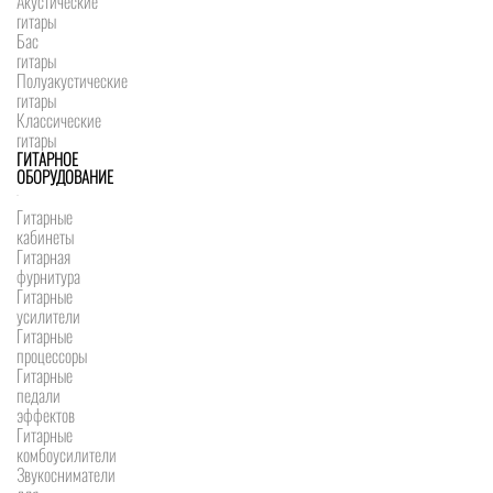
Акустические
гитары
Бас
гитары
Полуакустические
гитары
Классические
гитары
ГИТАРНОЕ
ОБОРУДОВАНИЕ
Гитарные
кабинеты
Гитарная
фурнитура
Гитарные
усилители
Гитарные
процессоры
Гитарные
педали
эффектов
Гитарные
комбоусилители
Звукосниматели