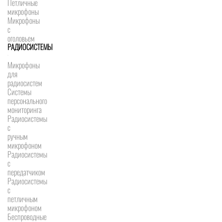
Петличные
микрофоны
Микрофоны
с
оголовьем
РАДИОСИСТЕМЫ
Микрофоны
для
радиосистем
Системы
персонального
мониторинга
Радиосистемы
c
ручным
микрофоном
Радиосистемы
с
передатчиком
Радиосистемы
с
петличным
микрофоном
Беспроводные