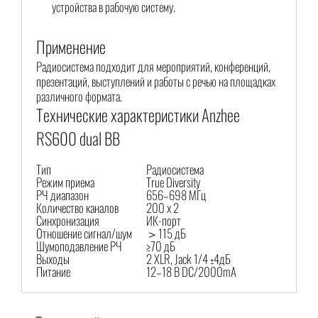
устройства в рабочую систему.
Применение
Радиосистема подходит для мероприятий, конференций,
презентаций, выступлений и работы с речью на площадках
различного формата.
Технические характеристики Anzhee
RS600 dual BB
Тип
Радиосистема
Режим приема
True Diversity
РЧ диапазон
656–698 МГц
Количество каналов
200 x 2
Синхронизация
ИК-порт
Отношение сигнал/шум
＞115 дБ
Шумоподавление РЧ
≥70 дБ
Выходы
2 XLR, Jack 1/4 ±4дБ
Питание
12–18 В DC/2000mA