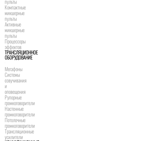
пульты
Компактные
микшерные
пульты
Активные
микшерные
пульты
Процессоры
эффектов
ТРАНСЛЯЦИОННОЕ
ОБОРУДОВАНИЕ
Мегафоны
Системы
озвучивания
и
оповещения
Рупорные
громкоговорители
Настенные
громкоговорители
Потолочные
громкоговорители
Трансляционные
усилители