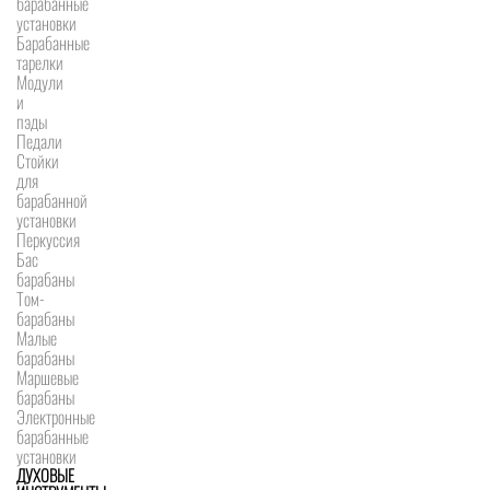
барабанные
установки
Барабанные
тарелки
Модули
и
пэды
Педали
Стойки
для
барабанной
установки
Перкуссия
Бас
барабаны
Том-
барабаны
Малые
барабаны
Маршевые
барабаны
Электронные
барабанные
установки
ДУХОВЫЕ