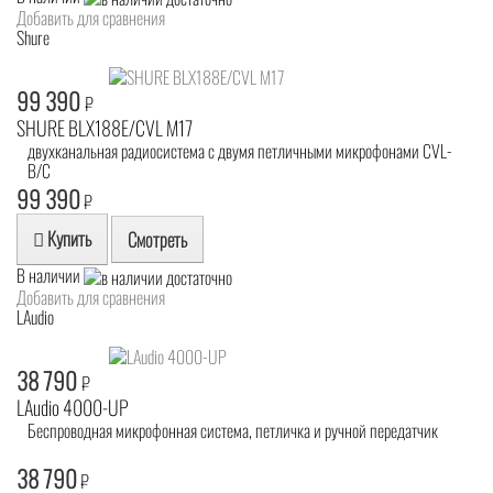
Добавить для сравнения
Shure
99 390
₽
SHURE BLX188E/CVL M17
двухканальная радиосистема с двумя петличными микрофонами CVL-
B/C
99 390
₽
Купить
Смотреть
В наличии
Добавить для сравнения
LAudio
38 790
₽
LAudio 4000-UP
Беспроводная микрофонная система, петличка и ручной передатчик
38 790
₽