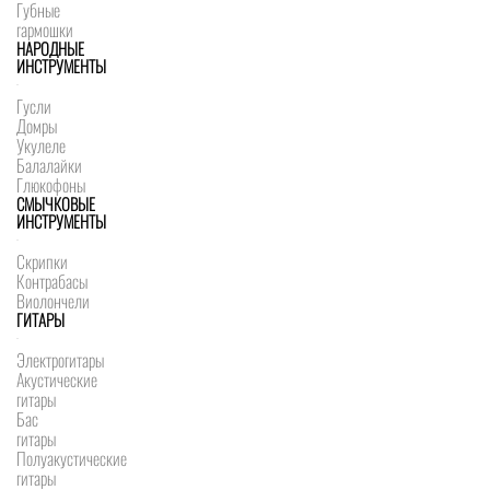
Губные
гармошки
НАРОДНЫЕ
ИНСТРУМЕНТЫ
Гусли
Домры
Укулеле
Балалайки
Глюкофоны
СМЫЧКОВЫЕ
ИНСТРУМЕНТЫ
Скрипки
Контрабасы
Виолончели
ГИТАРЫ
Электрогитары
Акустические
гитары
Бас
гитары
Полуакустические
гитары