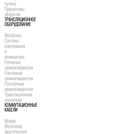
пульты
Процессоры
эффектов
ТРАНСЛЯЦИОННОЕ
ОБОРУДОВАНИЕ
Мегафоны
Системы
озвучивания
и
оповещения
Рупорные
громкоговорители
Настенные
громкоговорители
Потолочные
громкоговорители
Трансляционные
усилители
КОММУТАЦИОННЫЕ
КАБЕЛИ
Шнуры
Мультикор
Акустический