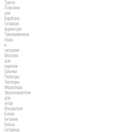
Трости
Пластики
для
барабана
Гитарная
фурнитура
Тренировочные
пэды
и
заглушки
Мостики
для
скрипки
Смычки
Пюпитры
Лигатуры
Медиаторы
Звукосниматели
для
гитар
Мундштуки
Блоки
питания
Кейсы
Гитарные