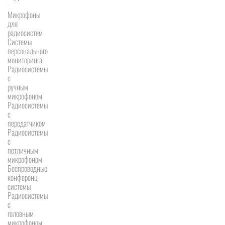
Микрофоны
для
радиосистем
Системы
персонального
мониторинга
Радиосистемы
c
ручным
микрофоном
Радиосистемы
с
передатчиком
Радиосистемы
с
петличным
микрофоном
Беспроводные
конференц-
системы
Радиосистемы
с
головным
микрофоном