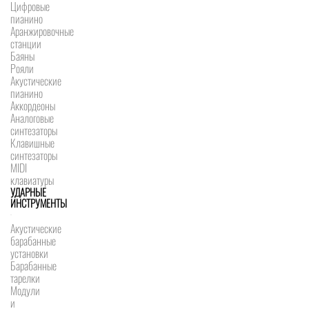
Цифровые
пианино
Аранжировочные
станции
Баяны
Рояли
Акустические
пианино
Аккордеоны
Аналоговые
синтезаторы
Клавишные
синтезаторы
MIDI
клавиатуры
УДАРНЫЕ
ИНСТРУМЕНТЫ
Акустические
барабанные
установки
Барабанные
тарелки
Модули
и