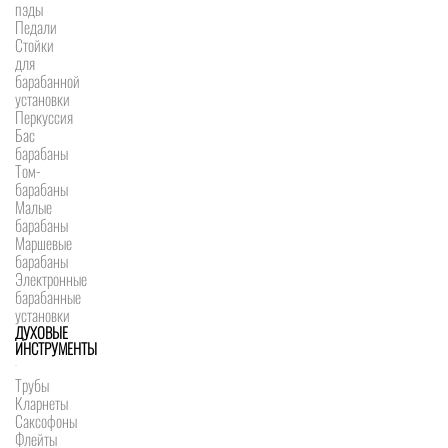
пэды
Педали
Стойки
для
барабанной
установки
Перкуссия
Бас
барабаны
Том-
барабаны
Малые
барабаны
Маршевые
барабаны
Электронные
барабанные
установки
ДУХОВЫЕ
ИНСТРУМЕНТЫ
Трубы
Кларнеты
Саксофоны
Флейты