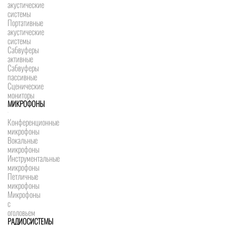
акустические
системы
Портативные
акустические
системы
Сабвуферы
активные
Сабвуферы
пассивные
Сценические
мониторы
МИКРОФОНЫ
Конференционные
микрофоны
Вокальные
микрофоны
Инструментальные
микрофоны
Петличные
микрофоны
Микрофоны
с
оголовьем
РАДИОСИСТЕМЫ