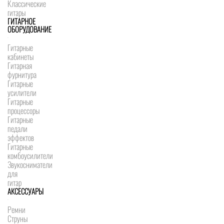
Классические
гитары
ГИТАРНОЕ
ОБОРУДОВАНИЕ
Гитарные
кабинеты
Гитарная
фурнитура
Гитарные
усилители
Гитарные
процессоры
Гитарные
педали
эффектов
Гитарные
комбоусилители
Звукосниматели
для
гитар
АКСЕССУАРЫ
Ремни
Струны