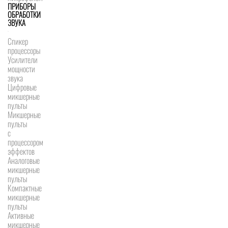
ПРИБОРЫ
ОБРАБОТКИ
ЗВУКА
Спикер
процессоры
Усилители
мощности
звука
Цифровые
микшерные
пульты
Микшерные
пульты
с
процессором
эффектов
Аналоговые
микшерные
пульты
Компактные
микшерные
пульты
Активные
микшерные