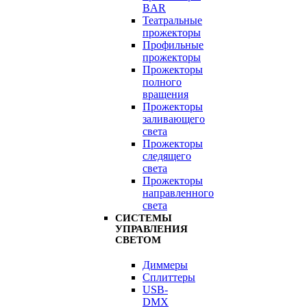
BAR
Театральные
прожекторы
Профильные
прожекторы
Прожекторы
полного
вращения
Прожекторы
заливающего
света
Прожекторы
следящего
света
Прожекторы
направленного
света
СИСТЕМЫ
УПРАВЛЕНИЯ
СВЕТОМ
Диммеры
Сплиттеры
USB-
DMX