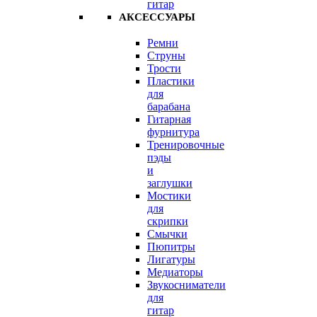
гитар
АКСЕССУАРЫ
Ремни
Струны
Трости
Пластики
для
барабана
Гитарная
фурнитура
Тренировочные
пэды
и
заглушки
Мостики
для
скрипки
Смычки
Пюпитры
Лигатуры
Медиаторы
Звукосниматели
для
гитар