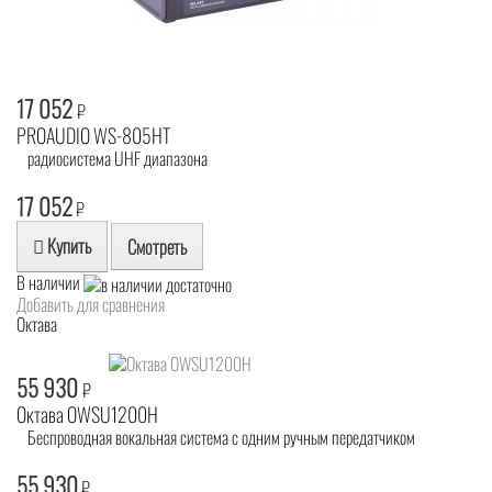
17 052
₽
PROAUDIO WS-805HT
радиосистема UHF диапазона
17 052
₽
Купить
Смотреть
В наличии
Добавить для сравнения
Октава
55 930
₽
Октава OWSU1200H
Беспроводная вокальная система с одним ручным передатчиком
55 930
₽