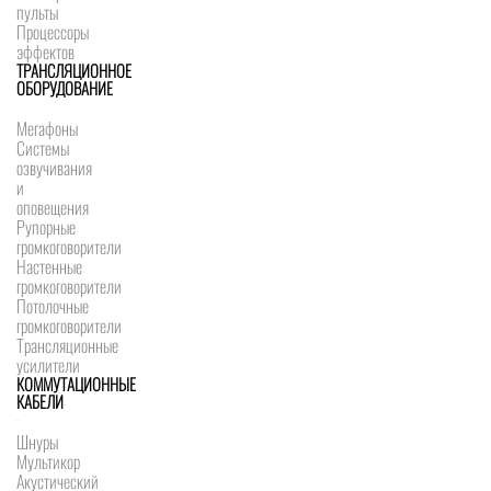
пульты
Процессоры
эффектов
ТРАНСЛЯЦИОННОЕ
ОБОРУДОВАНИЕ
Мегафоны
Системы
озвучивания
и
оповещения
Рупорные
громкоговорители
Настенные
громкоговорители
Потолочные
громкоговорители
Трансляционные
усилители
КОММУТАЦИОННЫЕ
КАБЕЛИ
Шнуры
Мультикор
Акустический