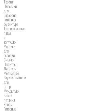
Трости
Пластики
для
барабана
Гитарная
фурнитура
Тренировочные
пэды
и
заглушки
Мостики
для
скрипки
Смычки
Пюпитры
Лигатуры
Медиаторы
Звукосниматели
для
гитар
Мундштуки
Блоки
питания
Кейсы
Гитарные