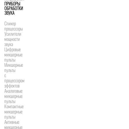
ПРИБОРЫ
ОБРАБОТКИ
ЗВУКА
Спикер
процессоры
Усилители
мощности
звука
Цифровые
микшерные
пульты
Микшерные
пульты
с
процессором
эффектов
Аналоговые
микшерные
пульты
Компактные
микшерные
пульты
Активные
микшерные