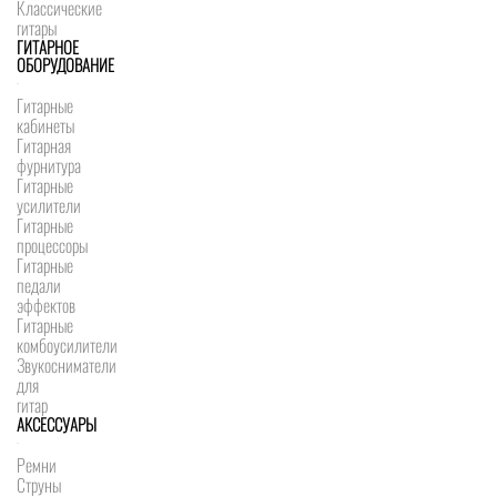
Классические
гитары
ГИТАРНОЕ
ОБОРУДОВАНИЕ
Гитарные
кабинеты
Гитарная
фурнитура
Гитарные
усилители
Гитарные
процессоры
Гитарные
педали
эффектов
Гитарные
комбоусилители
Звукосниматели
для
гитар
АКСЕССУАРЫ
Ремни
Струны