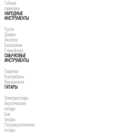
Губные
гармошки
НАРОДНЫЕ
ИНСТРУМЕНТЫ
Гусли
Домры
Укулеле
Балалайки
Глюкофоны
СМЫЧКОВЫЕ
ИНСТРУМЕНТЫ
Скрипки
Контрабасы
Виолончели
ГИТАРЫ
Электрогитары
Акустические
гитары
Бас
гитары
Полуакустические
гитары