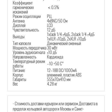
Коэффициент
гармонических
＜0.5%
искажений
Режим осцилляции
PLL
Антенна
4хBNC/50 Ом
Дисплей
LCD
Чувствительность
12 дБ
1xJack 1/4 ±4дБ, 2xJack 1/4 ±4дБ
Выходы
1xXLR ±10дБ, 2xXLR ±10дБ
Тип капсюля
Динамический сменный
Мощность передатчика
30 мВт
Уровень аудиосигнала
±10 дБ
Направленность
Кардиоида
Температурный режим
–10 +50 С°
работы
Питание
12–18В DC/1000мА
Корпус
алюминий, пластик ABS
Габариты
555х70х410 мм
Вес
4.28 кг
- Стоимость доставки курьером или сервисом Достависта в
пределах кольцевой автодороги Москвы и Санкт-