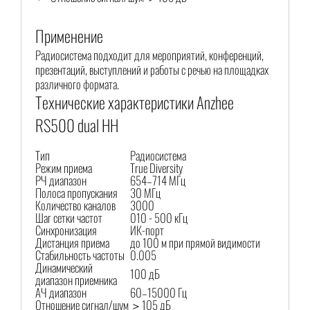
Применение
Радиосистема подходит для мероприятий, конференций,
презентаций, выступлений и работы с речью на площадках
различного формата.
Технические характеристики Anzhee
RS500 dual HH
Тип
Радиосистема
Режим приема
True Diversity
РЧ диапазон
654–714 МГц
Полоса пропускания
30 МГц
Количество каналов
3000
Шаг сетки частот
010 - 500 кГц
Синхронизация
ИК-порт
Дистанция приема
до 100 м при прямой видимости
Стабильность частоты
0.005
Динамический
100 дБ
диапазон приемника
АЧ диапазон
60–15000 Гц
Отношение сигнал/шум
＞105 дБ