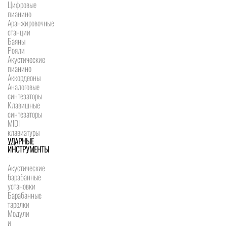
Цифровые
пианино
Аранжировочные
станции
Баяны
Рояли
Акустические
пианино
Аккордеоны
Аналоговые
синтезаторы
Клавишные
синтезаторы
MIDI
клавиатуры
УДАРНЫЕ
ИНСТРУМЕНТЫ
Акустические
барабанные
установки
Барабанные
тарелки
Модули
и