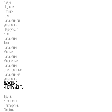
пэды
Педали
Стойки
для
барабанной
установки
Перкуссия
Бас
барабаны
Том-
барабаны
Малые
барабаны
Маршевые
барабаны
Электронные
барабанные
установки
ДУХОВЫЕ
ИНСТРУМЕНТЫ
Трубы
Кларнеты
Саксофоны
Флейты