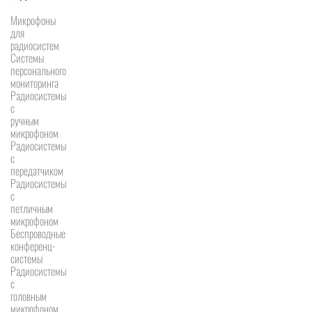
Микрофоны
для
радиосистем
Системы
персонального
мониторинга
Радиосистемы
c
ручным
микрофоном
Радиосистемы
с
передатчиком
Радиосистемы
с
петличным
микрофоном
Беспроводные
конференц-
системы
Радиосистемы
с
головным
микрофоном