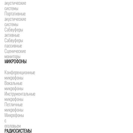
акустические
системы
Портативные
акустические
системы
Сабвуферы
активные
Сабвуферы
пассивные
Сценические
мониторы
МИКРОФОНЫ
Конференционные
микрофоны
Вокальные
микрофоны
Инструментальные
микрофоны
Петличные
микрофоны
Микрофоны
с
оголовьем
РАДИОСИСТЕМЫ