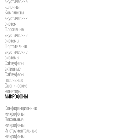
акустические
колонны
Комплекты
акустических
систем
Пассивные
акустические
системы
Портативные
акустические
системы
Сабвуферы
активные
Сабвуферы
пассивные
Сценические
мониторы
МИКРОФОНЫ
Конференционные
микрофоны
Вокальные
микрофоны
Инструментальные
микрофоны