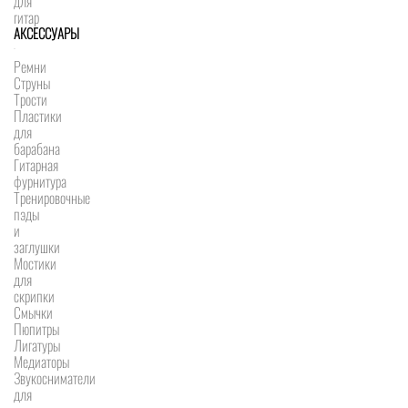
для
гитар
АКСЕССУАРЫ
Ремни
Струны
Трости
Пластики
для
барабана
Гитарная
фурнитура
Тренировочные
пэды
и
заглушки
Мостики
для
скрипки
Смычки
Пюпитры
Лигатуры
Медиаторы
Звукосниматели
для