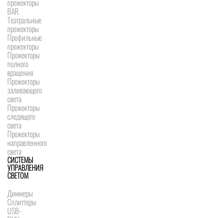
прожекторы
BAR
Театральные
прожекторы
Профильные
прожекторы
Прожекторы
полного
вращения
Прожекторы
заливающего
света
Прожекторы
следящего
света
Прожекторы
направленного
света
СИСТЕМЫ
УПРАВЛЕНИЯ
СВЕТОМ
Диммеры
Сплиттеры
USB-