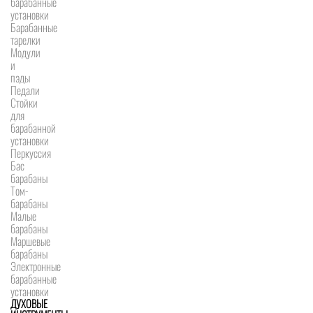
барабанные
установки
Барабанные
тарелки
Модули
и
пэды
Педали
Стойки
для
барабанной
установки
Перкуссия
Бас
барабаны
Том-
барабаны
Малые
барабаны
Маршевые
барабаны
Электронные
барабанные
установки
ДУХОВЫЕ