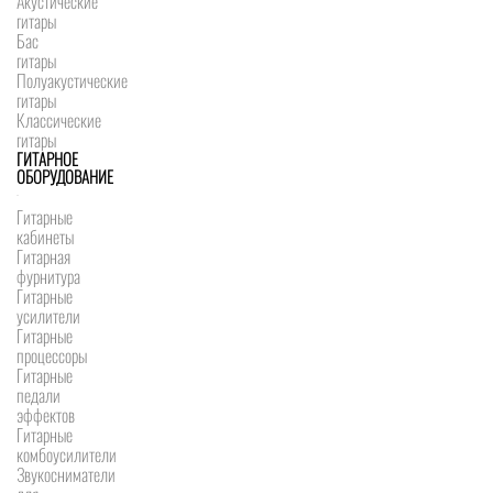
Акустические
гитары
Бас
гитары
Полуакустические
гитары
Классические
гитары
ГИТАРНОЕ
ОБОРУДОВАНИЕ
Гитарные
кабинеты
Гитарная
фурнитура
Гитарные
усилители
Гитарные
процессоры
Гитарные
педали
эффектов
Гитарные
комбоусилители
Звукосниматели