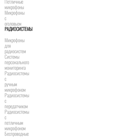
Петличные
микрофоны
Микрофоны
с
оголовьем
РАДИОСИСТЕМЫ
Микрофоны
для
радиосистем
Системы
персонального
мониторинга
Радиосистемы
c
ручным
микрофоном
Радиосистемы
с
передатчиком
Радиосистемы
с
петличным
микрофоном
Беспроводные