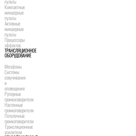
пульты
Компактные
микшерные
пульты
Активные
микшерные
пульты
Процессоры
эффектов
ТРАНСЛЯЦИОННОЕ
ОБОРУДОВАНИЕ
Мегафоны
Системы
озвучивания
и
оповещения
Рупорные
громкоговорители
Настенные
громкоговорители
Потолочные
громкоговорители
Трансляционные
усилители