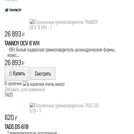
26 893
₽
TANNOY OCV 8 WH
-WH белый подвесной громкоговоритель цилиндрической формы,
коакс,...
26 893
₽
Купить
Смотреть
В наличии
Добавить для сравнения
TADS
620
₽
TADS DS-618
Громкоговоритель потолочный