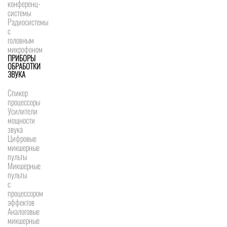
конференц-
системы
Радиосистемы
с
головным
микрофоном
ПРИБОРЫ
ОБРАБОТКИ
ЗВУКА
Спикер
процессоры
Усилители
мощности
звука
Цифровые
микшерные
пульты
Микшерные
пульты
с
процессором
эффектов
Аналоговые
микшерные