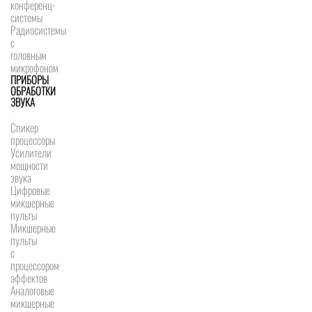
конференц-
системы
Радиосистемы
с
головным
микрофоном
ПРИБОРЫ
ОБРАБОТКИ
ЗВУКА
Спикер
процессоры
Усилители
мощности
звука
Цифровые
микшерные
пульты
Микшерные
пульты
с
процессором
эффектов
Аналоговые
микшерные