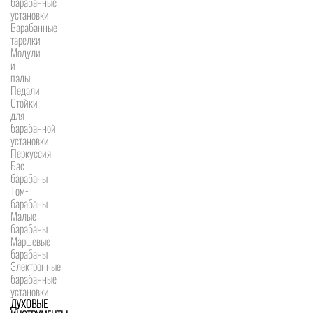
барабанные
установки
Барабанные
тарелки
Модули
и
пэды
Педали
Стойки
для
барабанной
установки
Перкуссия
Бас
барабаны
Том-
барабаны
Малые
барабаны
Маршевые
барабаны
Электронные
барабанные
установки
ДУХОВЫЕ