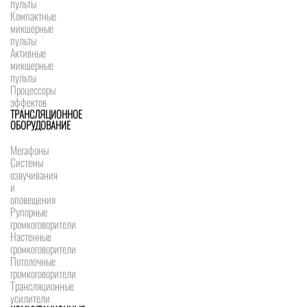
пульты
Компактные
микшерные
пульты
Активные
микшерные
пульты
Процессоры
эффектов
ТРАНСЛЯЦИОННОЕ
ОБОРУДОВАНИЕ
Мегафоны
Системы
озвучивания
и
оповещения
Рупорные
громкоговорители
Настенные
громкоговорители
Потолочные
громкоговорители
Трансляционные
усилители