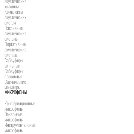
акустические
колонны
Комплекты
акустических
систем
Пассивные
акустические
системы
Портативные
акустические
системы
Сабвуферы
активные
Сабвуферы
пассивные
Сценические
мониторы
МИКРОФОНЫ
Конференционные
микрофоны
Вокальные
микрофоны
Инструментальные
микрофоны