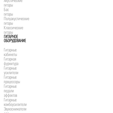
Акустические
гитары
Бас
гитары
Полуакустические
гитары
Классические
гитары
ГИТАРНОЕ
ОБОРУДОВАНИЕ
Гитарные
кабинеты
Гитарная
фурнитура
Гитарные
усилители
Гитарные
процессоры
Гитарные
педали
эффектов
Гитарные
комбоусилители
Звукосниматели