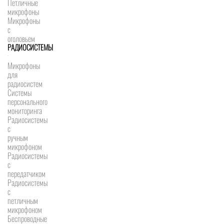
Петличные
микрофоны
Микрофоны
с
оголовьем
РАДИОСИСТЕМЫ
Микрофоны
для
радиосистем
Системы
персонального
мониторинга
Радиосистемы
c
ручным
микрофоном
Радиосистемы
с
передатчиком
Радиосистемы
с
петличным
микрофоном
Беспроводные