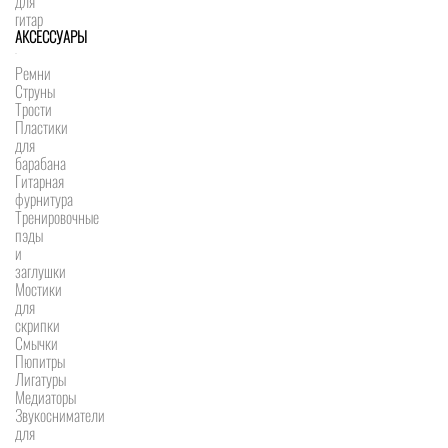
для
гитар
АКСЕССУАРЫ
Ремни
Струны
Трости
Пластики
для
барабана
Гитарная
фурнитура
Тренировочные
пэды
и
заглушки
Мостики
для
скрипки
Смычки
Пюпитры
Лигатуры
Медиаторы
Звукосниматели
для