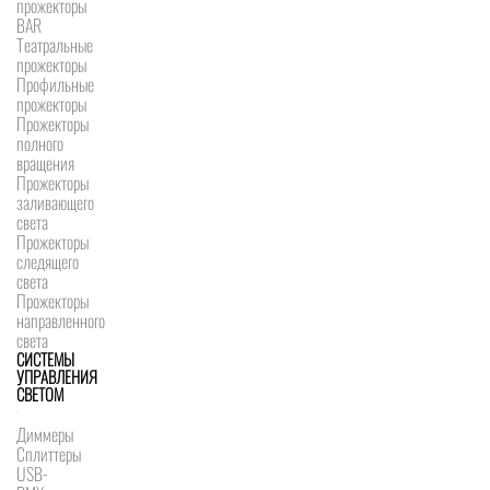
прожекторы
BAR
Театральные
прожекторы
Профильные
прожекторы
Прожекторы
полного
вращения
Прожекторы
заливающего
света
Прожекторы
следящего
света
Прожекторы
направленного
света
СИСТЕМЫ
УПРАВЛЕНИЯ
СВЕТОМ
Диммеры
Сплиттеры
USB-