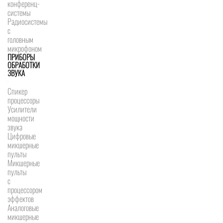
конференц-
системы
Радиосистемы
с
головным
микрофоном
ПРИБОРЫ
ОБРАБОТКИ
ЗВУКА
Спикер
процессоры
Усилители
мощности
звука
Цифровые
микшерные
пульты
Микшерные
пульты
с
процессором
эффектов
Аналоговые
микшерные