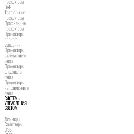
прожекторы
BAR
Театральные
прожекторы
Профильные
прожекторы
Прожекторы
полного
вращения
Прожекторы
заливающего
света
Прожекторы
следящего
света
Прожекторы
направленного
света
СИСТЕМЫ
УПРАВЛЕНИЯ
СВЕТОМ
Диммеры
Сплиттеры
USB-