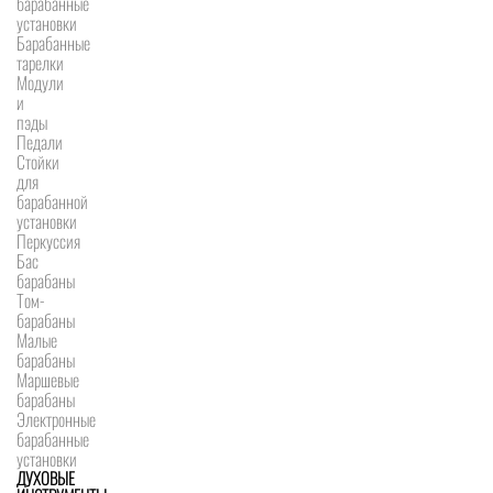
барабанные
установки
Барабанные
тарелки
Модули
и
пэды
Педали
Стойки
для
барабанной
установки
Перкуссия
Бас
барабаны
Том-
барабаны
Малые
барабаны
Маршевые
барабаны
Электронные
барабанные
установки
ДУХОВЫЕ