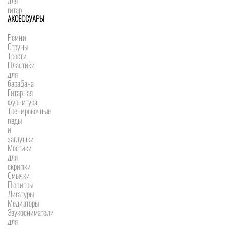
для
гитар
АКСЕССУАРЫ
Ремни
Струны
Трости
Пластики
для
барабана
Гитарная
фурнитура
Тренировочные
пэды
и
заглушки
Мостики
для
скрипки
Смычки
Пюпитры
Лигатуры
Медиаторы
Звукосниматели
для