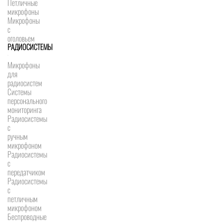
Петличные
микрофоны
Микрофоны
с
оголовьем
РАДИОСИСТЕМЫ
Микрофоны
для
радиосистем
Системы
персонального
мониторинга
Радиосистемы
c
ручным
микрофоном
Радиосистемы
с
передатчиком
Радиосистемы
с
петличным
микрофоном
Беспроводные