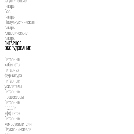
Акустические
гитары
Бас
гитары
Полуакустические
гитары
Классические
гитары
ГИТАРНОЕ
ОБОРУДОВАНИЕ
Гитарные
кабинеты
Гитарная
фурнитура
Гитарные
усилители
Гитарные
процессоры
Гитарные
педали
эффектов
Гитарные
комбоусилители
Звукосниматели