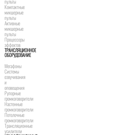
пульты
Компактные
микшерные
пульты
Активные
микшерные
пульты
Процессоры
эффектов
ТРАНСЛЯЦИОННОЕ
ОБОРУДОВАНИЕ
Мегафоны
Системы
озвучивания
и
оповещения
Рупорные
громкоговорители
Настенные
громкоговорители
Потолочные
громкоговорители
Трансляционные
усилители