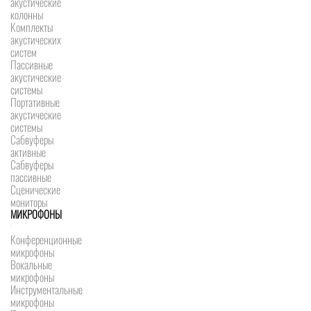
акустические
колонны
Комплекты
акустических
систем
Пассивные
акустические
системы
Портативные
акустические
системы
Сабвуферы
активные
Сабвуферы
пассивные
Сценические
мониторы
МИКРОФОНЫ
Конференционные
микрофоны
Вокальные
микрофоны
Инструментальные
микрофоны