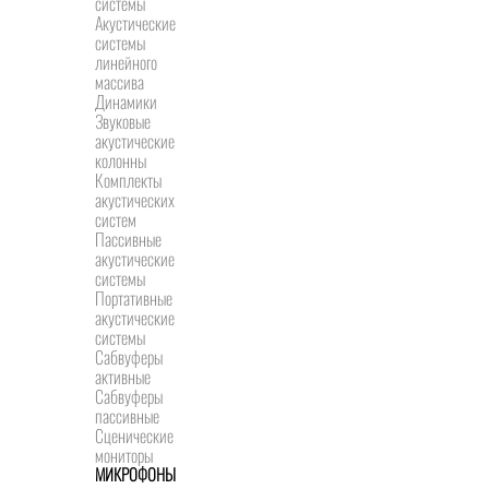
системы
Акустические
системы
линейного
массива
Динамики
Звуковые
акустические
колонны
Комплекты
акустических
систем
Пассивные
акустические
системы
Портативные
акустические
системы
Сабвуферы
активные
Сабвуферы
пассивные
Сценические
мониторы
МИКРОФОНЫ