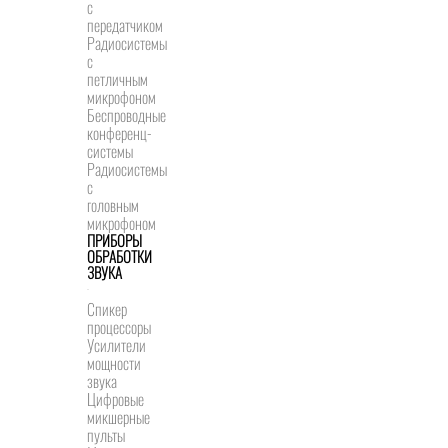
с
передатчиком
Радиосистемы
с
петличным
микрофоном
Беспроводные
конференц-
системы
Радиосистемы
с
головным
микрофоном
ПРИБОРЫ
ОБРАБОТКИ
ЗВУКА
Спикер
процессоры
Усилители
мощности
звука
Цифровые
микшерные
пульты