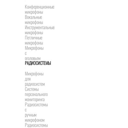
Конференционные
микрофоны
Вокальные
микрофоны
Инструментальные
микрофоны
Петличные
микрофоны
Микрофоны
с
оголовьем
РАДИОСИСТЕМЫ
Микрофоны
для
радиосистем
Системы
персонального
мониторинга
Радиосистемы
c
ручным
микрофоном
Радиосистемы