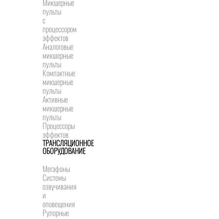
Микшерные
пульты
с
процессором
эффектов
Аналоговые
микшерные
пульты
Компактные
микшерные
пульты
Активные
микшерные
пульты
Процессоры
эффектов
ТРАНСЛЯЦИОННОЕ
ОБОРУДОВАНИЕ
Мегафоны
Системы
озвучивания
и
оповещения
Рупорные