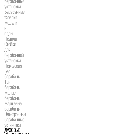
барабанные
установки
Барабанные
тарелки
Модули
и
пэды
Педали
Стойки
для
барабанной
установки
Перкуссия
Бас
барабаны
Том-
барабаны
Малые
барабаны
Маршевые
барабаны
Электронные
барабанные
установки
ДУХОВЫЕ