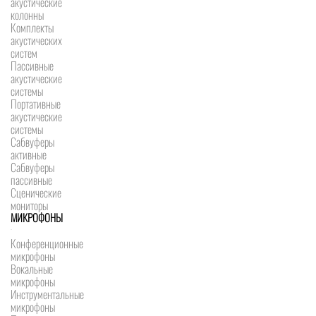
акустические
колонны
Комплекты
акустических
систем
Пассивные
акустические
системы
Портативные
акустические
системы
Сабвуферы
активные
Сабвуферы
пассивные
Сценические
мониторы
МИКРОФОНЫ
Конференционные
микрофоны
Вокальные
микрофоны
Инструментальные
микрофоны