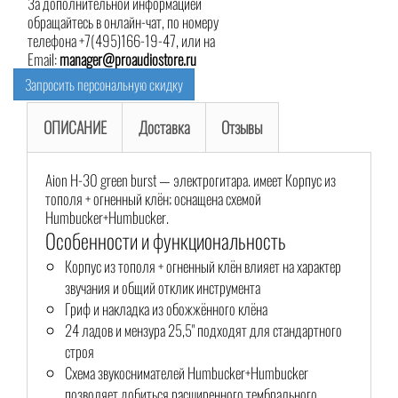
За дополнительной информацией
обращайтесь в онлайн-чат, по номеру
телефона +7(495)166-19-47, или на
Email:
manager@proaudiostore.ru
Запросить персональную скидку
ОПИСАНИЕ
Доставка
Отзывы
Aion H-30 green burst — электрогитара. имеет Корпус из
тополя + огненный клён; оснащена схемой
Humbucker+Humbucker.
Особенности и функциональность
Корпус из тополя + огненный клён влияет на характер
звучания и общий отклик инструмента
Гриф и накладка из обожжённого клёна
24 ладов и мензура 25,5" подходят для стандартного
строя
Схема звукоснимателей Humbucker+Humbucker
позволяет добиться расширенного тембрального