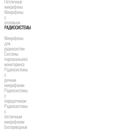
Петличные
микрофоны
Микрофоны
с
оголовьем
РАДИОСИСТЕМЫ
Микрофоны
для
радиосистем
Системы
персонального
мониторинга
Радиосистемы
c
ручным
микрофоном
Радиосистемы
с
передатчиком
Радиосистемы
с
петличным
микрофоном
Беспроводные