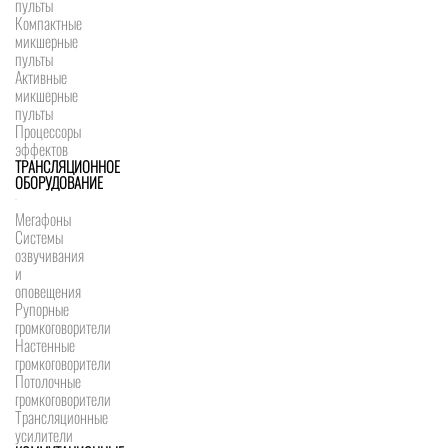
пульты
Компактные
микшерные
пульты
Активные
микшерные
пульты
Процессоры
эффектов
ТРАНСЛЯЦИОННОЕ
ОБОРУДОВАНИЕ
Мегафоны
Системы
озвучивания
и
оповещения
Рупорные
громкоговорители
Настенные
громкоговорители
Потолочные
громкоговорители
Трансляционные
усилители