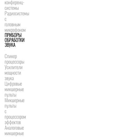
конференц-
системы
Радиосистемы
с
головным
микрофоном
ПРИБОРЫ
ОБРАБОТКИ
ЗВУКА
Спикер
процессоры
Усилители
мощности
звука
Цифровые
микшерные
пульты
Микшерные
пульты
с
процессором
эффектов
Аналоговые
микшерные