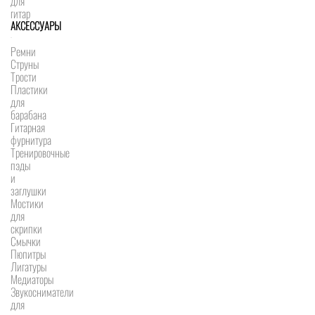
для
гитар
АКСЕССУАРЫ
Ремни
Струны
Трости
Пластики
для
барабана
Гитарная
фурнитура
Тренировочные
пэды
и
заглушки
Мостики
для
скрипки
Смычки
Пюпитры
Лигатуры
Медиаторы
Звукосниматели
для