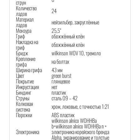
струн
Количество
24
ладов
Материал
нейзильбер, закруглённые
ладов
Мензура
25,5"
Гриф
обожжённый клён
Накладка на
обожжённый клён
гриф
Бридж
wilkinson WOV 10, тремоло
Крепление
на болтах
грифа
Ширина грифа
43 мм
Цвет
green burst
Покрытие
глянцевое
Инкрустация
нет
Биндинг
пластик
Струны
сталь 09 – 42
Колковая
хром, локовые, с точностью 1:21
система
Порожки
ABS пластик
wilkinson alnico WOHHBa
b+wilkinson alnico WOHHBa n +
Электроника
электроника корейского бренда
Alpha, экранирование и толстые