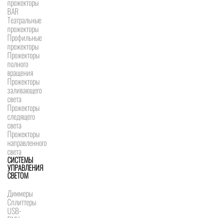
прожекторы
BAR
Театральные
прожекторы
Профильные
прожекторы
Прожекторы
полного
вращения
Прожекторы
заливающего
света
Прожекторы
следящего
света
Прожекторы
направленного
света
СИСТЕМЫ
УПРАВЛЕНИЯ
СВЕТОМ
Диммеры
Сплиттеры
USB-