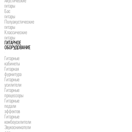
Акустические
гитары
Бас
гитары
Полуакустические
гитары
Классические
гитары
ГИТАРНОЕ
ОБОРУДОВАНИЕ
Гитарные
кабинеты
Гитарная
фурнитура
Гитарные
усилители
Гитарные
процессоры
Гитарные
педали
эффектов
Гитарные
комбоусилители
Звукосниматели