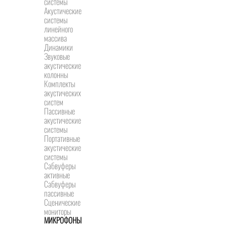
системы
Акустические
системы
линейного
массива
Динамики
Звуковые
акустические
колонны
Комплекты
акустических
систем
Пассивные
акустические
системы
Портативные
акустические
системы
Сабвуферы
активные
Сабвуферы
пассивные
Сценические
мониторы
МИКРОФОНЫ