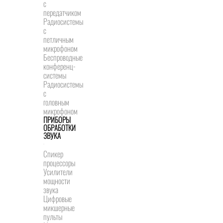
с
передатчиком
Радиосистемы
с
петличным
микрофоном
Беспроводные
конференц-
системы
Радиосистемы
с
головным
микрофоном
ПРИБОРЫ
ОБРАБОТКИ
ЗВУКА
Спикер
процессоры
Усилители
мощности
звука
Цифровые
микшерные
пульты