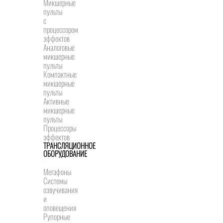
Микшерные
пульты
с
процессором
эффектов
Аналоговые
микшерные
пульты
Компактные
микшерные
пульты
Активные
микшерные
пульты
Процессоры
эффектов
ТРАНСЛЯЦИОННОЕ
ОБОРУДОВАНИЕ
Мегафоны
Системы
озвучивания
и
оповещения
Рупорные