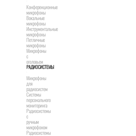
Конференционные
микрофоны
Вокальные
микрофоны
Инструментальные
микрофоны
Петличные
микрофоны
Микрофоны
с
оголовьем
РАДИОСИСТЕМЫ
Микрофоны
для
радиосистем
Системы
персонального
мониторинга
Радиосистемы
c
ручным
микрофоном
Радиосистемы