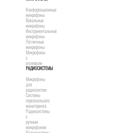
Конференционные
микрофоны
Вокальные
микрофоны
Инструментальные
микрофоны
Петличные
микрофоны
Микрофоны
с
оголовьем
РАДИОСИСТЕМЫ
Микрофоны
для
радиосистем
Системы
персонального
мониторинга
Радиосистемы
c
ручным
микрофоном
Радиосистемы