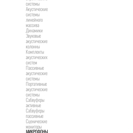
системы
Акустические
системы
линейного
массива
Динамики
Звуковые
акустические
колонны
Комплекты
акустических
систем
Пассивные
акустические
системы
Портативные
акустические
системы
Сабвуферы
активные
Сабвуферы
пассивные
Сценические
мониторы
МИКРОФОНЫ