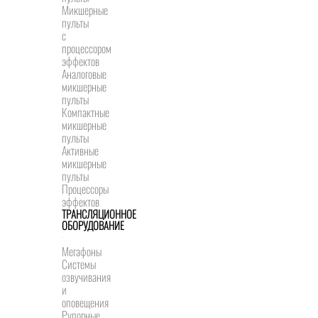
Микшерные
пульты
с
процессором
эффектов
Аналоговые
микшерные
пульты
Компактные
микшерные
пульты
Активные
микшерные
пульты
Процессоры
эффектов
ТРАНСЛЯЦИОННОЕ
ОБОРУДОВАНИЕ
Мегафоны
Системы
озвучивания
и
оповещения
Рупорные