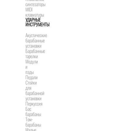
синтезаторы
MIDI
клавиатуры
УДАРНЫЕ
ИНСТРУМЕНТЫ
Акустические
барабанные
установки
Барабанные
тарелки
Модули
и
пэды
Педали
Стойки
для
барабанной
установки
Перкуссия
Бас
барабаны
Том-
барабаны
Малые