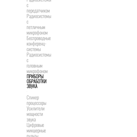
с
передатчиком
Радиосистемы
с
петличным
микрофоном
Беспроводные
конференц-
системы
Радиосистемы
с
головным
микрофоном
ПРИБОРЫ
ОБРАБОТКИ
ЗВУКА
Спикер
процессоры
Усилители
мощности
звука
Цифровые
микшерные
пульты