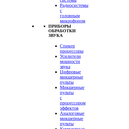
системы
Радиосистемы
с
головным
микрофоном
ПРИБОРЫ
ОБРАБОТКИ
ЗВУКА
Спикер
процессоры
Усилители
мощности
звука
Цифровые
микшерные
пульты
Микшерные
пульты
с
процессором
эффектов
Аналоговые
микшерные
пульты
Компактные