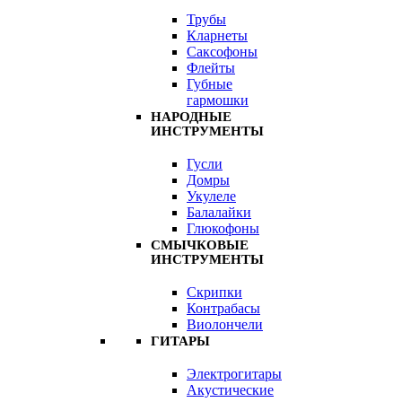
Трубы
Кларнеты
Саксофоны
Флейты
Губные
гармошки
НАРОДНЫЕ
ИНСТРУМЕНТЫ
Гусли
Домры
Укулеле
Балалайки
Глюкофоны
СМЫЧКОВЫЕ
ИНСТРУМЕНТЫ
Скрипки
Контрабасы
Виолончели
ГИТАРЫ
Электрогитары
Акустические