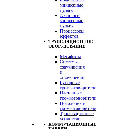
микшерные
пульты
Активные
микшерные
пульты
Процессоры
эффектов
ТРАНСЛЯЦИОННОЕ
ОБОРУДОВАНИЕ
Мегафоны
Системы
озвучивания
и
оповещения
Рупорные
громкоговорители
Настенные
громкоговорители
Потолочные
громкоговорители
Трансляционные
усилители
КОММУТАЦИОННЫЕ
КАБЕЛИ