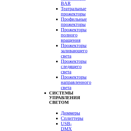
BAR
Театральные
прожекторы
Профильные
прожекторы
Прожекторы
полного
вращения
Прожекторы
заливающего
света
Прожекторы
следящего
света
Прожекторы
направленного
света
СИСТЕМЫ
УПРАВЛЕНИЯ
СВЕТОМ
Диммеры
Сплиттеры
USB-
DMX