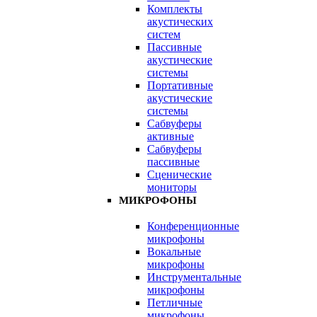
Комплекты
акустических
систем
Пассивные
акустические
системы
Портативные
акустические
системы
Сабвуферы
активные
Сабвуферы
пассивные
Сценические
мониторы
МИКРОФОНЫ
Конференционные
микрофоны
Вокальные
микрофоны
Инструментальные
микрофоны
Петличные
микрофоны