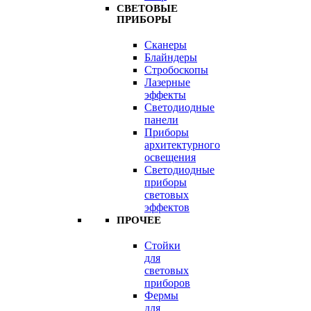
СВЕТОВЫЕ
ПРИБОРЫ
Сканеры
Блайндеры
Стробоскопы
Лазерные
эффекты
Светодиодные
панели
Приборы
архитектурного
освещения
Светодиодные
приборы
световых
эффектов
ПРОЧЕЕ
Стойки
для
световых
приборов
Фермы
для