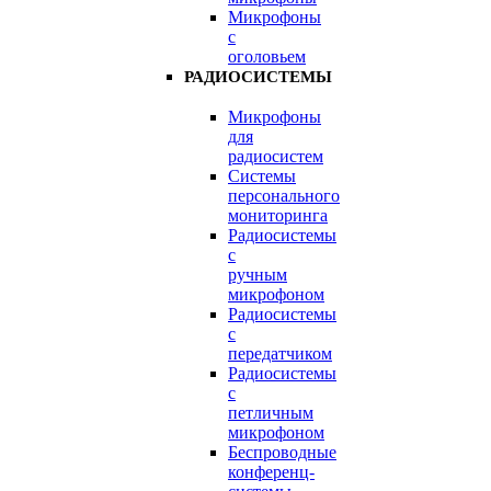
Микрофоны
с
оголовьем
РАДИОСИСТЕМЫ
Микрофоны
для
радиосистем
Системы
персонального
мониторинга
Радиосистемы
c
ручным
микрофоном
Радиосистемы
с
передатчиком
Радиосистемы
с
петличным
микрофоном
Беспроводные
конференц-