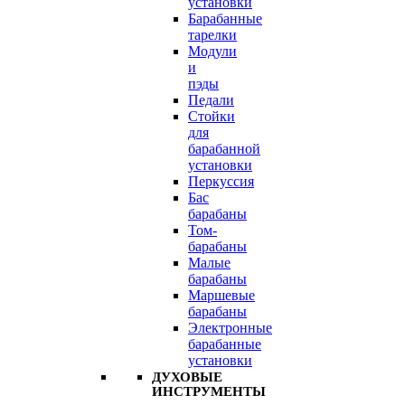
установки
Барабанные
тарелки
Модули
и
пэды
Педали
Стойки
для
барабанной
установки
Перкуссия
Бас
барабаны
Том-
барабаны
Малые
барабаны
Маршевые
барабаны
Электронные
барабанные
установки
ДУХОВЫЕ
ИНСТРУМЕНТЫ