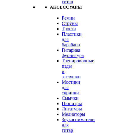
гитар
АКСЕССУАРЫ
Ремни
Струны
Трости
Пластики
для
барабана
Гитарная
фурнитура
Тренировочные
пэды
и
заглушки
Мостики
для
скрипки
Смычки
Пюпитры
Лигатуры
Медиаторы
Звукосниматели
для
гитар