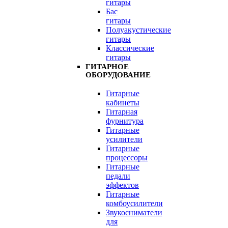
гитары
Бас
гитары
Полуакустические
гитары
Классические
гитары
ГИТАРНОЕ
ОБОРУДОВАНИЕ
Гитарные
кабинеты
Гитарная
фурнитура
Гитарные
усилители
Гитарные
процессоры
Гитарные
педали
эффектов
Гитарные
комбоусилители
Звукосниматели
для