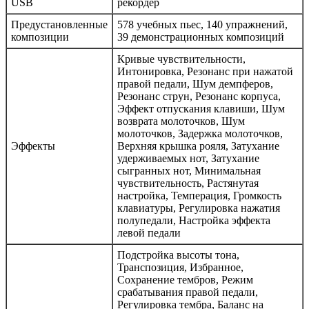
USB
рекордер
Предустановленные
578 учебных пьес, 140 упражнений,
композиции
39 демонстрационных композиций
Кривые чувствительности,
Интонировка, Резонанс при нажатой
правой педали, Шум демпферов,
Резонанс струн, Резонанс корпуса,
Эффект отпускания клавиши, Шум
возврата молоточков, Шум
молоточков, Задержка молоточков,
Эффекты
Верхняя крышка рояля, Затухание
удерживаемых нот, Затухание
сыгранных нот, Минимальная
чувствительность, Растянутая
настройка, Темперация, Громкость
клавиатуры, Регулировка нажатия
полупедали, Настройка эффекта
левой педали
Подстройка высоты тона,
Транспозиция, Избранное,
Сохранение тембров, Режим
срабатывания правой педали,
Регулировка тембра, Баланс на