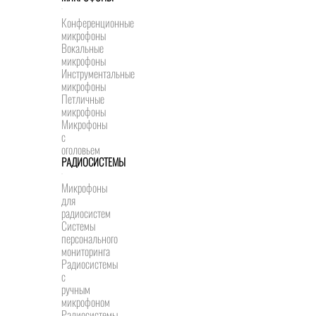
Конференционные
микрофоны
Вокальные
микрофоны
Инструментальные
микрофоны
Петличные
микрофоны
Микрофоны
с
оголовьем
РАДИОСИСТЕМЫ
Микрофоны
для
радиосистем
Системы
персонального
мониторинга
Радиосистемы
c
ручным
микрофоном
Радиосистемы