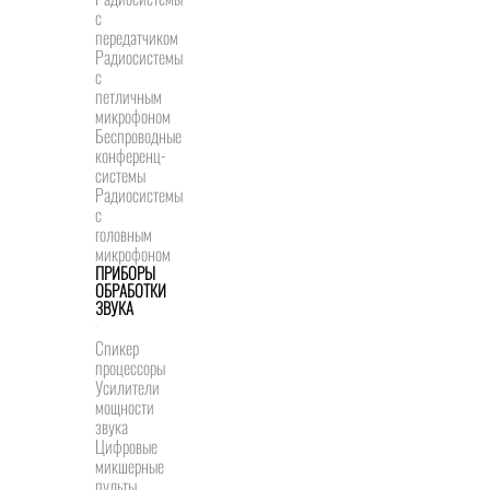
с
передатчиком
Радиосистемы
с
петличным
микрофоном
Беспроводные
конференц-
системы
Радиосистемы
с
головным
микрофоном
ПРИБОРЫ
ОБРАБОТКИ
ЗВУКА
Спикер
процессоры
Усилители
мощности
звука
Цифровые
микшерные
пульты