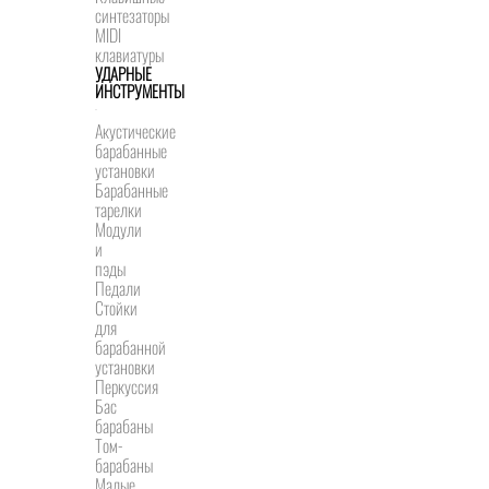
синтезаторы
MIDI
клавиатуры
УДАРНЫЕ
ИНСТРУМЕНТЫ
Акустические
барабанные
установки
Барабанные
тарелки
Модули
и
пэды
Педали
Стойки
для
барабанной
установки
Перкуссия
Бас
барабаны
Том-
барабаны
Малые