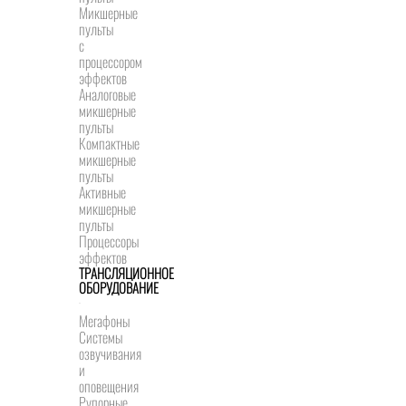
Микшерные
пульты
с
процессором
эффектов
Аналоговые
микшерные
пульты
Компактные
микшерные
пульты
Активные
микшерные
пульты
Процессоры
эффектов
ТРАНСЛЯЦИОННОЕ
ОБОРУДОВАНИЕ
Мегафоны
Системы
озвучивания
и
оповещения
Рупорные