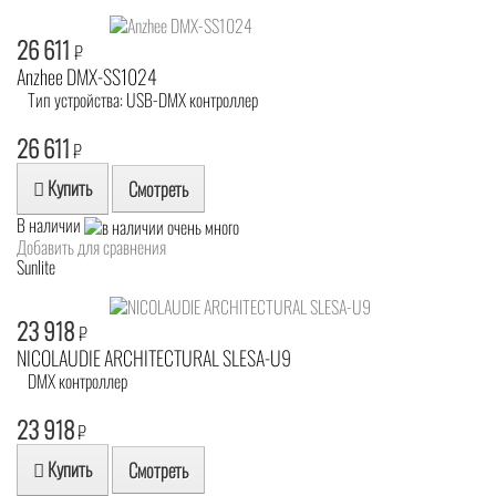
26 611
₽
Anzhee DMX-SS1024
Тип устройства: USB-DMX контроллер
26 611
₽
Купить
Смотреть
В наличии
Добавить для сравнения
Sunlite
23 918
₽
NICOLAUDIE ARCHITECTURAL SLESA-U9
DMX контроллер
23 918
₽
Купить
Смотреть