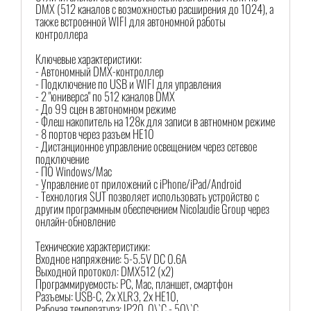
DMX (512 каналов с возможностью расширения до 1024), а
также встроенной WIFI для автономной работы
контроллера
Ключевые характеристики:
- Автономный DMX-контроллер
- Подключение по USB и WIFI для управления
- 2 "юниверса" по 512 каналов DMX
- До 99 сцен в автономном режиме
- Флеш накопитель на 128к для записи в автномном режиме
- 8 портов через разъем HE10
- Дистанционное управление освещением через сетевое
подключение
- ПО Windows/Mac
- Управление от приложений с iPhone/iPad/Android
- Технология SUT позволяет использовать устройство с
другим программным обеспечением Nicolaudie Group через
онлайн-обновление
Технические характеристики:
Входное напряжение: 5-5.5V DC 0.6A
Выходной протокол: DMX512 (x2)
Программируемость: PC, Mac, планшет, смартфон
Разъемы: USB-C, 2x XLR3, 2x HE10,
Рабочая температура: IP20. 0\`C - 50\`C