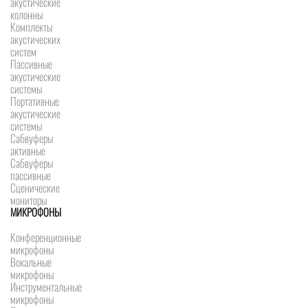
акустические
колонны
Комплекты
акустических
систем
Пассивные
акустические
системы
Портативные
акустические
системы
Сабвуферы
активные
Сабвуферы
пассивные
Сценические
мониторы
МИКРОФОНЫ
Конференционные
микрофоны
Вокальные
микрофоны
Инструментальные
микрофоны