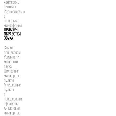
конференц-
системы
Радиосистемы
с
головным
микрофоном
ПРИБОРЫ
ОБРАБОТКИ
ЗВУКА
Спикер
процессоры
Усилители
мощности
звука
Цифровые
микшерные
пульты
Микшерные
пульты
с
процессором
эффектов
Аналоговые
микшерные