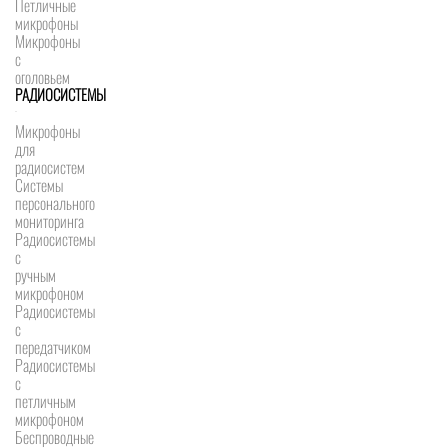
Петличные
микрофоны
Микрофоны
с
оголовьем
РАДИОСИСТЕМЫ
Микрофоны
для
радиосистем
Системы
персонального
мониторинга
Радиосистемы
c
ручным
микрофоном
Радиосистемы
с
передатчиком
Радиосистемы
с
петличным
микрофоном
Беспроводные