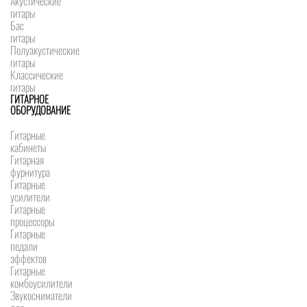
Акустические
гитары
Бас
гитары
Полуакустические
гитары
Классические
гитары
ГИТАРНОЕ
ОБОРУДОВАНИЕ
Гитарные
кабинеты
Гитарная
фурнитура
Гитарные
усилители
Гитарные
процессоры
Гитарные
педали
эффектов
Гитарные
комбоусилители
Звукосниматели