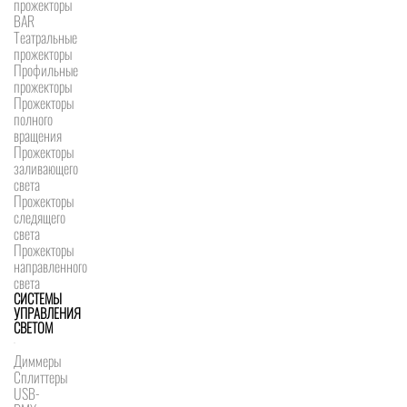
прожекторы
BAR
Театральные
прожекторы
Профильные
прожекторы
Прожекторы
полного
вращения
Прожекторы
заливающего
света
Прожекторы
следящего
света
Прожекторы
направленного
света
СИСТЕМЫ
УПРАВЛЕНИЯ
СВЕТОМ
Диммеры
Сплиттеры
USB-