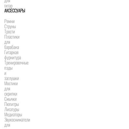
для
гитар
АКСЕССУАРЫ
Ремни
Струны
Трости
Пластики
для
барабана
Гитарная
фурнитура
Тренировочные
пэды
и
заглушки
Мостики
для
скрипки
Смычки
Пюпитры
Лигатуры
Медиаторы
Звукосниматели
для