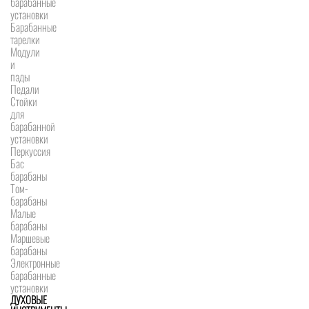
барабанные
установки
Барабанные
тарелки
Модули
и
пэды
Педали
Стойки
для
барабанной
установки
Перкуссия
Бас
барабаны
Том-
барабаны
Малые
барабаны
Маршевые
барабаны
Электронные
барабанные
установки
ДУХОВЫЕ