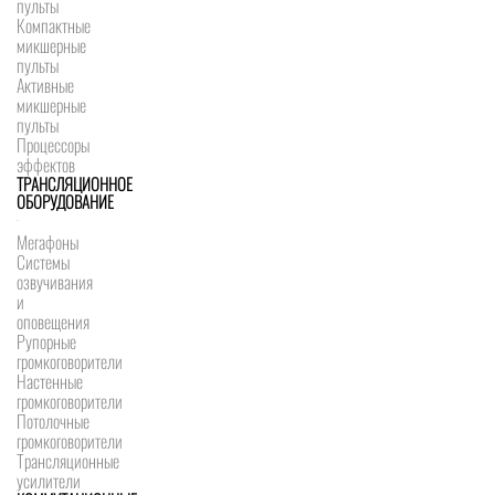
пульты
Компактные
микшерные
пульты
Активные
микшерные
пульты
Процессоры
эффектов
ТРАНСЛЯЦИОННОЕ
ОБОРУДОВАНИЕ
Мегафоны
Системы
озвучивания
и
оповещения
Рупорные
громкоговорители
Настенные
громкоговорители
Потолочные
громкоговорители
Трансляционные
усилители