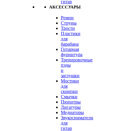
гитар
АКСЕССУАРЫ
Ремни
Струны
Трости
Пластики
для
барабана
Гитарная
фурнитура
Тренировочные
пэды
и
заглушки
Мостики
для
скрипки
Смычки
Пюпитры
Лигатуры
Медиаторы
Звукосниматели
для
гитар