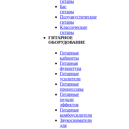
гитары
Бас
гитары
Полуакустические
гитары
Классические
гитары
ГИТАРНОЕ
ОБОРУДОВАНИЕ
Гитарные
кабинеты
Гитарная
фурнитура
Гитарные
усилители
Гитарные
процессоры
Гитарные
педали
эффектов
Гитарные
комбоусилители
Звукосниматели
для