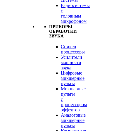
системы
Радиосистемы
с
головным
микрофоном
ПРИБОРЫ
ОБРАБОТКИ
ЗВУКА
Спикер
процессоры
Усилители
мощности
звука
Цифровые
микшерные
пульты
Микшерные
пульты
с
процессором
эффектов
Аналоговые
микшерные
пульты
Компактные