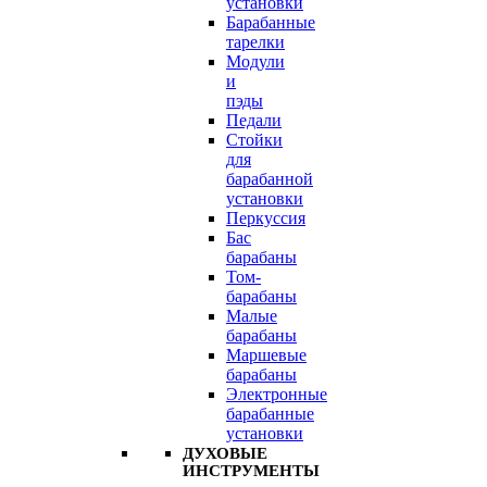
установки
Барабанные
тарелки
Модули
и
пэды
Педали
Стойки
для
барабанной
установки
Перкуссия
Бас
барабаны
Том-
барабаны
Малые
барабаны
Маршевые
барабаны
Электронные
барабанные
установки
ДУХОВЫЕ
ИНСТРУМЕНТЫ