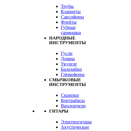
Трубы
Кларнеты
Саксофоны
Флейты
Губные
гармошки
НАРОДНЫЕ
ИНСТРУМЕНТЫ
Гусли
Домры
Укулеле
Балалайки
Глюкофоны
СМЫЧКОВЫЕ
ИНСТРУМЕНТЫ
Скрипки
Контрабасы
Виолончели
ГИТАРЫ
Электрогитары
Акустические