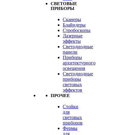
СВЕТОВЫЕ
ПРИБОРЫ
Сканеры
Блайндеры
Стробоскопы
Лазерные
эффекты
Светодиодные
панели
Приборы
архитектурного
освещения
Светодиодные
приборы
световых
эффектов
ПРОЧЕЕ
Стойки
для
световых
приборов
Фермы
для