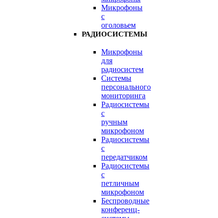
Микрофоны
с
оголовьем
РАДИОСИСТЕМЫ
Микрофоны
для
радиосистем
Системы
персонального
мониторинга
Радиосистемы
c
ручным
микрофоном
Радиосистемы
с
передатчиком
Радиосистемы
с
петличным
микрофоном
Беспроводные
конференц-