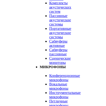
Комплекты
акустических
систем
Пассивные
акустические
системы
Портативные
акустические
системы
Сабвуферы
активные
Сабвуферы
пассивные
Сценические
мониторы
МИКРОФОНЫ
Конференционные
микрофоны
Вокальные
микрофоны
Инструментальные
микрофоны
Петличные
микрофоны