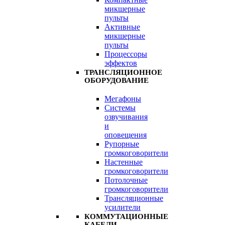
микшерные
пульты
Активные
микшерные
пульты
Процессоры
эффектов
ТРАНСЛЯЦИОННОЕ
ОБОРУДОВАНИЕ
Мегафоны
Системы
озвучивания
и
оповещения
Рупорные
громкоговорители
Настенные
громкоговорители
Потолочные
громкоговорители
Трансляционные
усилители
КОММУТАЦИОННЫЕ
КАБЕЛИ