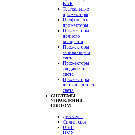
BAR
Театральные
прожекторы
Профильные
прожекторы
Прожекторы
полного
вращения
Прожекторы
заливающего
света
Прожекторы
следящего
света
Прожекторы
направленного
света
СИСТЕМЫ
УПРАВЛЕНИЯ
СВЕТОМ
Диммеры
Сплиттеры
USB-
DMX