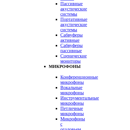
Пассивные
акустические
системы
Портативные
акустические
системы
Сабвуферы
активные
Сабвуферы
пассивные
Сценические
мониторы
МИКРОФОНЫ
Конференционные
микрофоны
Вокальные
микрофоны
Инструментальные
микрофоны
Петличные
микрофоны
Микрофоны
с
оголовьем