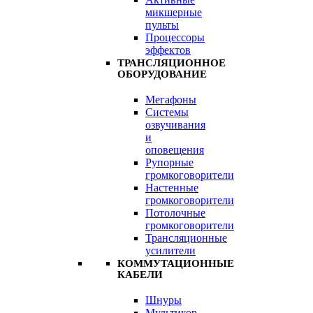
микшерные
пульты
Процессоры
эффектов
ТРАНСЛЯЦИОННОЕ
ОБОРУДОВАНИЕ
Мегафоны
Системы
озвучивания
и
оповещения
Рупорные
громкоговорители
Настенные
громкоговорители
Потолочные
громкоговорители
Трансляционные
усилители
КОММУТАЦИОННЫЕ
КАБЕЛИ
Шнуры
Мультикор