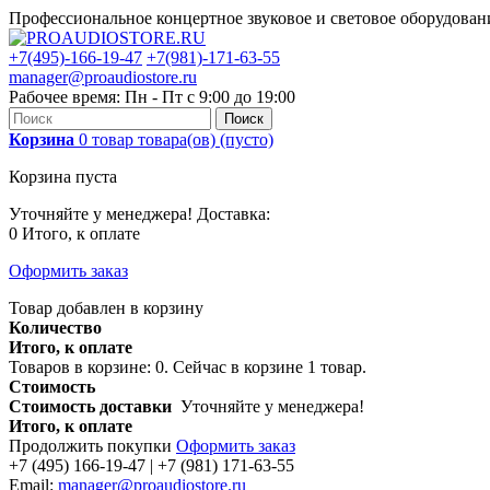
Профессиональное концертное звуковое и световое оборудова
+7(495)-166-19-47
+7(981)-171-63-55
manager@proaudiostore.ru
Рабочее время: Пн - Пт с 9:00 до 19:00
Поиск
Корзина
0
товар
товара(ов)
(пусто)
Корзина пуста
Уточняйте у менеджера!
Доставка:
0
Итого, к оплате
Оформить заказ
Товар добавлен в корзину
Количество
Итого, к оплате
Товаров в корзине:
0
.
Сейчас в корзине 1 товар.
Стоимость
Стоимость доставки
Уточняйте у менеджера!
Итого, к оплате
Продолжить покупки
Оформить заказ
+7 (495) 166-19-47 | +7 (981) 171-63-55
Email:
manager@proaudiostore.ru