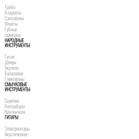
Трубы
Кларнеты
Саксофоны
Флейты
Губные
гармошки
НАРОДНЫЕ
ИНСТРУМЕНТЫ
Гусли
Домры
Укулеле
Балалайки
Глюкофоны
СМЫЧКОВЫЕ
ИНСТРУМЕНТЫ
Скрипки
Контрабасы
Виолончели
ГИТАРЫ
Электрогитары
Акустические