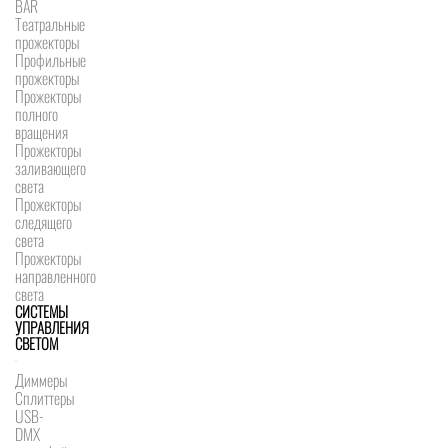
BAR
Театральные
прожекторы
Профильные
прожекторы
Прожекторы
полного
вращения
Прожекторы
заливающего
света
Прожекторы
следящего
света
Прожекторы
направленного
света
СИСТЕМЫ
УПРАВЛЕНИЯ
СВЕТОМ
Диммеры
Сплиттеры
USB-
DMX