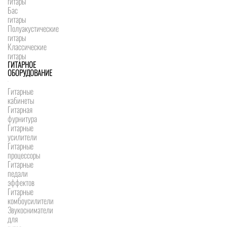
гитары
Бас
гитары
Полуакустические
гитары
Классические
гитары
ГИТАРНОЕ
ОБОРУДОВАНИЕ
Гитарные
кабинеты
Гитарная
фурнитура
Гитарные
усилители
Гитарные
процессоры
Гитарные
педали
эффектов
Гитарные
комбоусилители
Звукосниматели
для