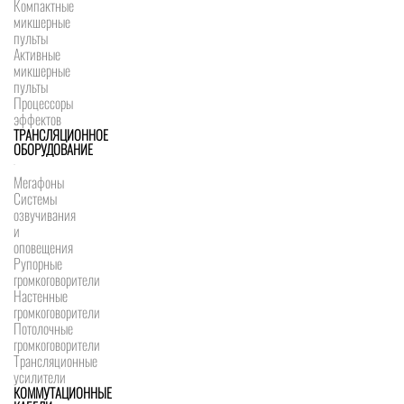
Компактные
микшерные
пульты
Активные
микшерные
пульты
Процессоры
эффектов
ТРАНСЛЯЦИОННОЕ
ОБОРУДОВАНИЕ
Мегафоны
Системы
озвучивания
и
оповещения
Рупорные
громкоговорители
Настенные
громкоговорители
Потолочные
громкоговорители
Трансляционные
усилители
КОММУТАЦИОННЫЕ