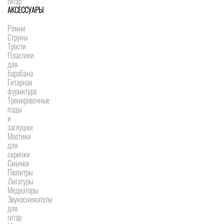
гитар
АКСЕССУАРЫ
Ремни
Струны
Трости
Пластики
для
барабана
Гитарная
фурнитура
Тренировочные
пэды
и
заглушки
Мостики
для
скрипки
Смычки
Пюпитры
Лигатуры
Медиаторы
Звукосниматели
для
гитар