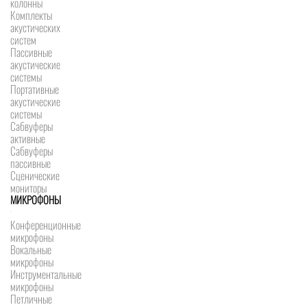
колонны
Комплекты
акустических
систем
Пассивные
акустические
системы
Портативные
акустические
системы
Сабвуферы
активные
Сабвуферы
пассивные
Сценические
мониторы
МИКРОФОНЫ
Конференционные
микрофоны
Вокальные
микрофоны
Инструментальные
микрофоны
Петличные