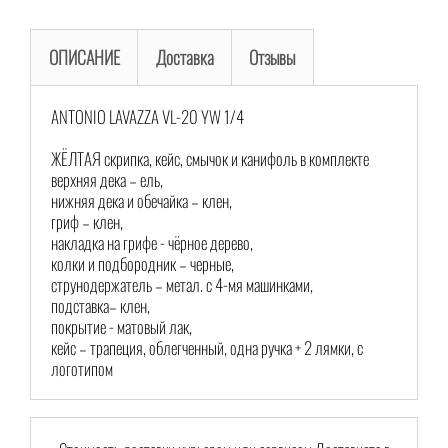
ОПИСАНИЕ
Доставка
Отзывы
ANTONIO LAVAZZA VL-20 YW 1/4
ЖЁЛТАЯ скрипка, кейс, смычок и канифоль в комплекте
верхняя дека – ель,
нижняя дека и обечайка – клен,
гриф – клен,
накладка на грифе - чёрное дерево,
колки и подбородник – черные,
струнодержатель – метал. с 4-мя машинками,
подставка– клен,
покрытие - матовый лак,
кейс – трапеция, облегченный, одна ручка + 2 лямки, с
логотипом