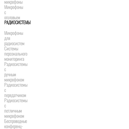
микрофоны
Микрофоны
с
оголовьем
РАДИОСИСТЕМЫ
Микрофоны
для
радиосистем
Системы
персонального
мониторинга
Радиосистемы
c
ручным
микрофоном
Радиосистемы
с
передатчиком
Радиосистемы
с
петличным
микрофоном
Беспроводные
конференц-