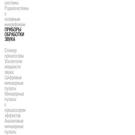
системы
Радиосистемы
с
головным
микрофоном
ПРИБОРЫ
ОБРАБОТКИ
ЗВУКА
Спикер
процессоры
Усилители
мощности
звука
Цифровые
микшерные
пульты
Микшерные
пульты
с
процессором
эффектов
Аналоговые
микшерные
пульты