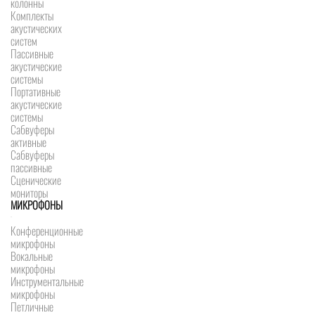
колонны
Комплекты
акустических
систем
Пассивные
акустические
системы
Портативные
акустические
системы
Сабвуферы
активные
Сабвуферы
пассивные
Сценические
мониторы
МИКРОФОНЫ
Конференционные
микрофоны
Вокальные
микрофоны
Инструментальные
микрофоны
Петличные