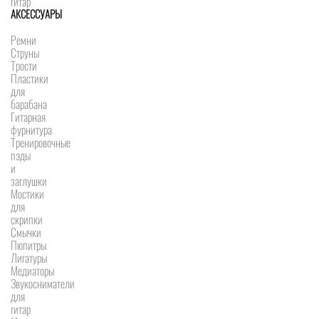
гитар
АКСЕССУАРЫ
Ремни
Струны
Трости
Пластики
для
барабана
Гитарная
фурнитура
Тренировочные
пэды
и
заглушки
Мостики
для
скрипки
Смычки
Пюпитры
Лигатуры
Медиаторы
Звукосниматели
для
гитар