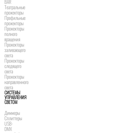
BAR
Театральные
прожекторы
Профильные
прожекторы
Прожекторы
полного
вращения
Прожекторы
заливающего
света
Прожекторы
следящего
света
Прожекторы
направленного
света
СИСТЕМЫ
УПРАВЛЕНИЯ
СВЕТОМ
Диммеры
Сплиттеры
USB-
DMX