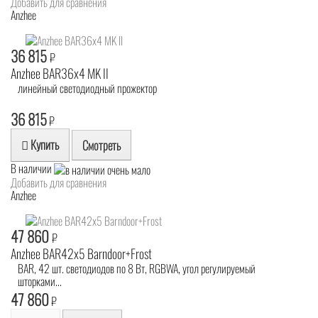
Добавить для сравнения
Anzhee
36 815
₽
Anzhee BAR36x4 MK II
линейный светодиодный прожектор
36 815
₽
Купить
Смотреть
В наличии
Добавить для сравнения
Anzhee
47 860
₽
Anzhee BAR42x5 Barndoor+Frost
BAR, 42 шт. светодиодов по 8 Вт, RGBWA, угол регулируемый
шторками...
47 860
₽