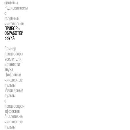
системы
Радиосистемы
с
головным
микрофоном
ПРИБОРЫ
ОБРАБОТКИ
ЗВУКА
Спикер
процессоры
Усилители
мощности
звука
Цифровые
микшерные
пульты
Микшерные
пульты
с
процессором
эффектов
Аналоговые
микшерные
пульты