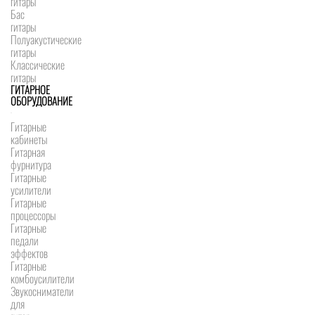
гитары
Бас
гитары
Полуакустические
гитары
Классические
гитары
ГИТАРНОЕ
ОБОРУДОВАНИЕ
Гитарные
кабинеты
Гитарная
фурнитура
Гитарные
усилители
Гитарные
процессоры
Гитарные
педали
эффектов
Гитарные
комбоусилители
Звукосниматели
для