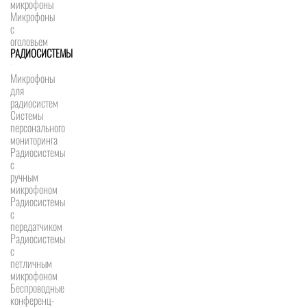
микрофоны
Микрофоны
с
оголовьем
РАДИОСИСТЕМЫ
Микрофоны
для
радиосистем
Системы
персонального
мониторинга
Радиосистемы
c
ручным
микрофоном
Радиосистемы
с
передатчиком
Радиосистемы
с
петличным
микрофоном
Беспроводные
конференц-