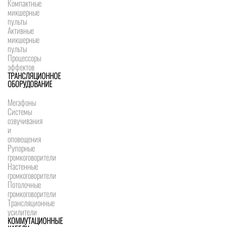
Компактные
микшерные
пульты
Активные
микшерные
пульты
Процессоры
эффектов
ТРАНСЛЯЦИОННОЕ
ОБОРУДОВАНИЕ
Мегафоны
Системы
озвучивания
и
оповещения
Рупорные
громкоговорители
Настенные
громкоговорители
Потолочные
громкоговорители
Трансляционные
усилители
КОММУТАЦИОННЫЕ