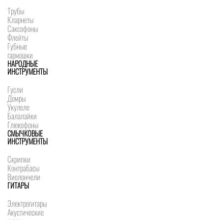
Трубы
Кларнеты
Саксофоны
Флейты
Губные
гармошки
НАРОДНЫЕ
ИНСТРУМЕНТЫ
Гусли
Домры
Укулеле
Балалайки
Глюкофоны
СМЫЧКОВЫЕ
ИНСТРУМЕНТЫ
Скрипки
Контрабасы
Виолончели
ГИТАРЫ
Электрогитары
Акустические