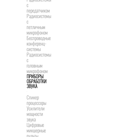
с
передатчиком
Радиосистемы
с
петличным
микрофоном
Беспроводные
конференц-
системы
Радиосистемы
с
головным
микрофоном
ПРИБОРЫ
ОБРАБОТКИ
ЗВУКА
Спикер
процессоры
Усилители
мощности
звука
Цифровые
микшерные
пульты