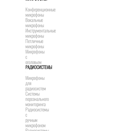
Конференционные
микрофоны
Вокальные
микрофоны
Инструментальные
микрофоны
Петличные
микрофоны
Микрофоны
с
оголовьем
РАДИОСИСТЕМЫ
Микрофоны
для
радиосистем
Системы
персонального
мониторинга
Радиосистемы
c
ручным
микрофоном
Радиосистемы