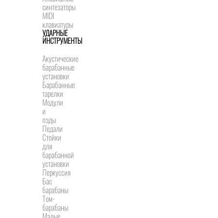
синтезаторы
MIDI
клавиатуры
УДАРНЫЕ
ИНСТРУМЕНТЫ
Акустические
барабанные
установки
Барабанные
тарелки
Модули
и
пэды
Педали
Стойки
для
барабанной
установки
Перкуссия
Бас
барабаны
Том-
барабаны
Малые