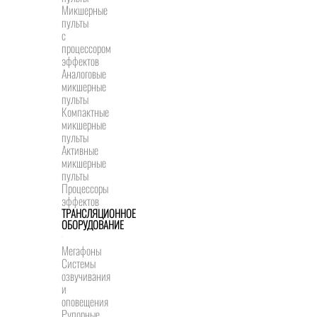
Микшерные
пульты
с
процессором
эффектов
Аналоговые
микшерные
пульты
Компактные
микшерные
пульты
Активные
микшерные
пульты
Процессоры
эффектов
ТРАНСЛЯЦИОННОЕ
ОБОРУДОВАНИЕ
Мегафоны
Системы
озвучивания
и
оповещения
Рупорные