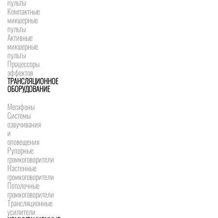
пульты
Компактные
микшерные
пульты
Активные
микшерные
пульты
Процессоры
эффектов
ТРАНСЛЯЦИОННОЕ
ОБОРУДОВАНИЕ
Мегафоны
Системы
озвучивания
и
оповещения
Рупорные
громкоговорители
Настенные
громкоговорители
Потолочные
громкоговорители
Трансляционные
усилители