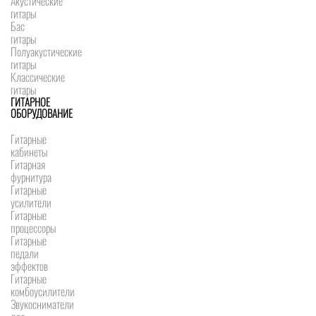
Акустические
гитары
Бас
гитары
Полуакустические
гитары
Классические
гитары
ГИТАРНОЕ
ОБОРУДОВАНИЕ
Гитарные
кабинеты
Гитарная
фурнитура
Гитарные
усилители
Гитарные
процессоры
Гитарные
педали
эффектов
Гитарные
комбоусилители
Звукосниматели