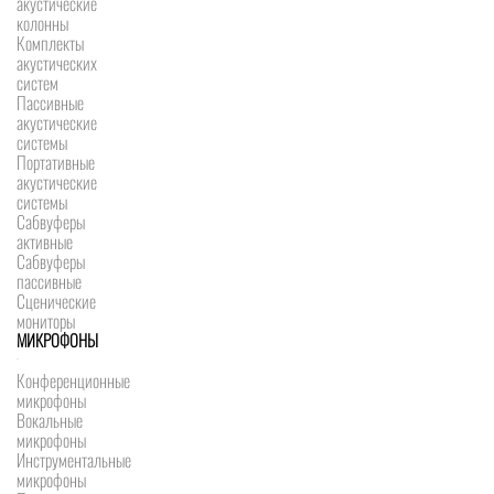
акустические
колонны
Комплекты
акустических
систем
Пассивные
акустические
системы
Портативные
акустические
системы
Сабвуферы
активные
Сабвуферы
пассивные
Сценические
мониторы
МИКРОФОНЫ
Конференционные
микрофоны
Вокальные
микрофоны
Инструментальные
микрофоны