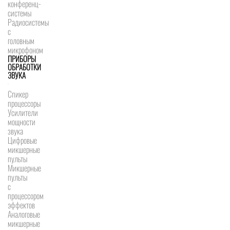
конференц-
системы
Радиосистемы
с
головным
микрофоном
ПРИБОРЫ
ОБРАБОТКИ
ЗВУКА
Спикер
процессоры
Усилители
мощности
звука
Цифровые
микшерные
пульты
Микшерные
пульты
с
процессором
эффектов
Аналоговые
микшерные