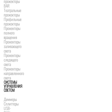
прожекторы
BAR
Театральные
прожекторы
Профильные
прожекторы
Прожекторы
полного
вращения
Прожекторы
заливающего
света
Прожекторы
следящего
света
Прожекторы
направленного
света
СИСТЕМЫ
УПРАВЛЕНИЯ
СВЕТОМ
Диммеры
Сплиттеры
USB-