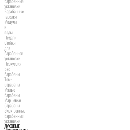
барабанные
установки
Барабанные
тарелки
Модули
и
пэды
Педали
Стойки
для
барабанной
установки
Перкуссия
Бас
барабаны
Том-
барабаны
Малые
барабаны
Маршевые
барабаны
Электронные
барабанные
установки
ДУХОВЫЕ