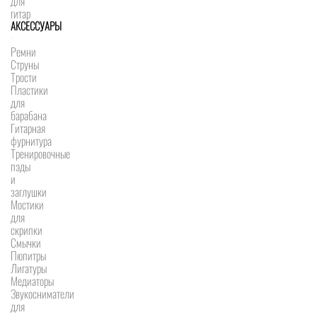
для
гитар
АКСЕССУАРЫ
Ремни
Струны
Трости
Пластики
для
барабана
Гитарная
фурнитура
Тренировочные
пэды
и
заглушки
Мостики
для
скрипки
Смычки
Пюпитры
Лигатуры
Медиаторы
Звукосниматели
для