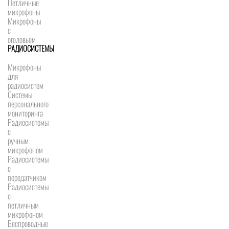
Петличные
микрофоны
Микрофоны
с
оголовьем
РАДИОСИСТЕМЫ
Микрофоны
для
радиосистем
Системы
персонального
мониторинга
Радиосистемы
c
ручным
микрофоном
Радиосистемы
с
передатчиком
Радиосистемы
с
петличным
микрофоном
Беспроводные