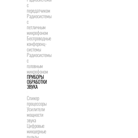
с
передатчиком
Радиосистемы
с
петличным
микрофоном
Беспроводные
конференц-
системы
Радиосистемы
с
головным
микрофоном
ПРИБОРЫ
ОБРАБОТКИ
ЗВУКА
Спикер
процессоры
Усилители
мощности
звука
Цифровые
микшерные
пульты