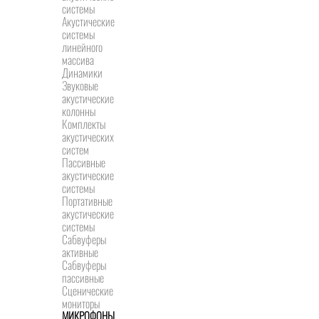
системы
Акустические
системы
линейного
массива
Динамики
Звуковые
акустические
колонны
Комплекты
акустических
систем
Пассивные
акустические
системы
Портативные
акустические
системы
Сабвуферы
активные
Сабвуферы
пассивные
Сценические
мониторы
МИКРОФОНЫ