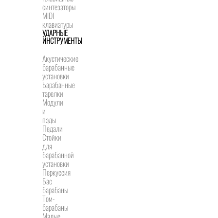
синтезаторы
MIDI
клавиатуры
УДАРНЫЕ
ИНСТРУМЕНТЫ
Акустические
барабанные
установки
Барабанные
тарелки
Модули
и
пэды
Педали
Стойки
для
барабанной
установки
Перкуссия
Бас
барабаны
Том-
барабаны
Малые