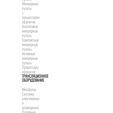
Микшерные
пульты
с
процессором
эффектов
Аналоговые
микшерные
пульты
Компактные
микшерные
пульты
Активные
микшерные
пульты
Процессоры
эффектов
ТРАНСЛЯЦИОННОЕ
ОБОРУДОВАНИЕ
Мегафоны
Системы
озвучивания
и
оповещения
Рупорные