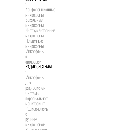
Конференционные
микрофоны
Вокальные
микрофоны
Инструментальные
микрофоны
Петличные
микрофоны
Микрофоны
с
оголовьем
РАДИОСИСТЕМЫ
Микрофоны
для
радиосистем
Системы
персонального
мониторинга
Радиосистемы
c
ручным
микрофоном
Радиосистемы