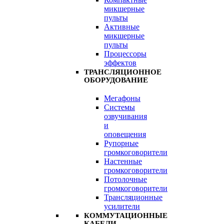
микшерные
пульты
Активные
микшерные
пульты
Процессоры
эффектов
ТРАНСЛЯЦИОННОЕ
ОБОРУДОВАНИЕ
Мегафоны
Системы
озвучивания
и
оповещения
Рупорные
громкоговорители
Настенные
громкоговорители
Потолочные
громкоговорители
Трансляционные
усилители
КОММУТАЦИОННЫЕ
КАБЕЛИ