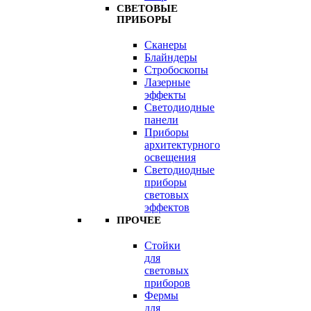
СВЕТОВЫЕ
ПРИБОРЫ
Сканеры
Блайндеры
Стробоскопы
Лазерные
эффекты
Светодиодные
панели
Приборы
архитектурного
освещения
Светодиодные
приборы
световых
эффектов
ПРОЧЕЕ
Стойки
для
световых
приборов
Фермы
для