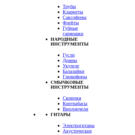
Трубы
Кларнеты
Саксофоны
Флейты
Губные
гармошки
НАРОДНЫЕ
ИНСТРУМЕНТЫ
Гусли
Домры
Укулеле
Балалайки
Глюкофоны
СМЫЧКОВЫЕ
ИНСТРУМЕНТЫ
Скрипки
Контрабасы
Виолончели
ГИТАРЫ
Электрогитары
Акустические