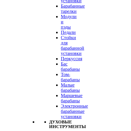
установки
Барабанные
тарелки
Модули
и
пэды
Педали
Стойки
для
барабанной
установки
Перкуссия
Бас
барабаны
Том-
барабаны
Малые
барабаны
Маршевые
барабаны
Электронные
барабанные
установки
ДУХОВЫЕ
ИНСТРУМЕНТЫ