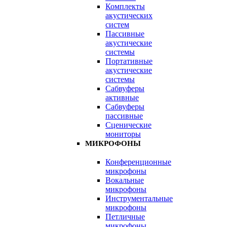
Комплекты
акустических
систем
Пассивные
акустические
системы
Портативные
акустические
системы
Сабвуферы
активные
Сабвуферы
пассивные
Сценические
мониторы
МИКРОФОНЫ
Конференционные
микрофоны
Вокальные
микрофоны
Инструментальные
микрофоны
Петличные
микрофоны