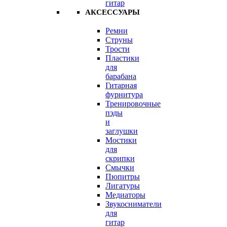
гитар
АКСЕССУАРЫ
Ремни
Струны
Трости
Пластики
для
барабана
Гитарная
фурнитура
Тренировочные
пэды
и
заглушки
Мостики
для
скрипки
Смычки
Пюпитры
Лигатуры
Медиаторы
Звукосниматели
для
гитар