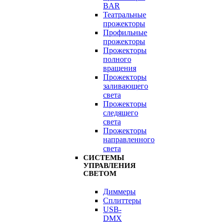
BAR
Театральные
прожекторы
Профильные
прожекторы
Прожекторы
полного
вращения
Прожекторы
заливающего
света
Прожекторы
следящего
света
Прожекторы
направленного
света
СИСТЕМЫ
УПРАВЛЕНИЯ
СВЕТОМ
Диммеры
Сплиттеры
USB-
DMX