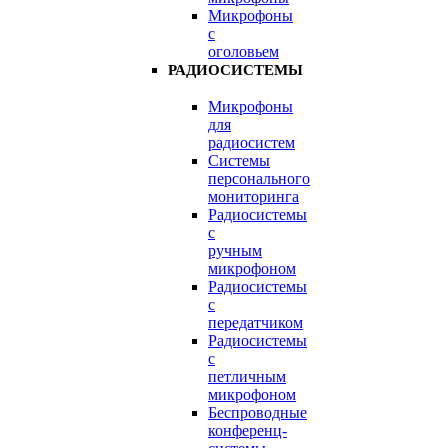
Микрофоны
с
оголовьем
РАДИОСИСТЕМЫ
Микрофоны
для
радиосистем
Системы
персонального
мониторинга
Радиосистемы
c
ручным
микрофоном
Радиосистемы
с
передатчиком
Радиосистемы
с
петличным
микрофоном
Беспроводные
конференц-