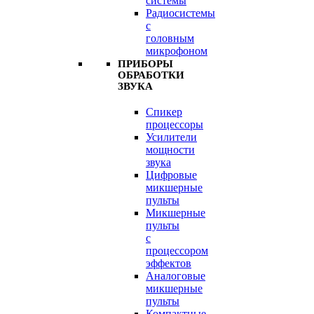
системы
Радиосистемы
с
головным
микрофоном
ПРИБОРЫ
ОБРАБОТКИ
ЗВУКА
Спикер
процессоры
Усилители
мощности
звука
Цифровые
микшерные
пульты
Микшерные
пульты
с
процессором
эффектов
Аналоговые
микшерные
пульты
Компактные