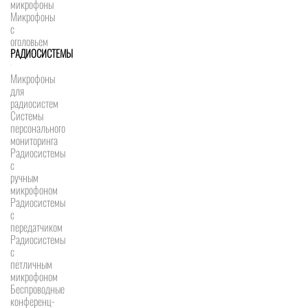
микрофоны
Микрофоны
с
оголовьем
РАДИОСИСТЕМЫ
Микрофоны
для
радиосистем
Системы
персонального
мониторинга
Радиосистемы
c
ручным
микрофоном
Радиосистемы
с
передатчиком
Радиосистемы
с
петличным
микрофоном
Беспроводные
конференц-