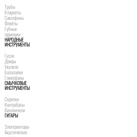
Трубы
Кларнеты
Саксофоны
Флейты
Губные
гармошки
НАРОДНЫЕ
ИНСТРУМЕНТЫ
Гусли
Домры
Укулеле
Балалайки
Глюкофоны
СМЫЧКОВЫЕ
ИНСТРУМЕНТЫ
Скрипки
Контрабасы
Виолончели
ГИТАРЫ
Электрогитары
Акустические