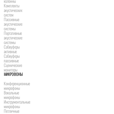
колонны
Комплекты
акустических
систем
Пассивные
акустические
системы
Портативные
акустические
системы
Сабвуферы
активные
Сабвуферы
пассивные
Сценические
мониторы
МИКРОФОНЫ
Конференционные
микрофоны
Вокальные
микрофоны
Инструментальные
микрофоны
Петличные