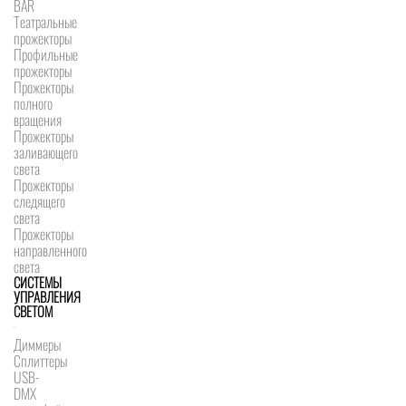
BAR
Театральные
прожекторы
Профильные
прожекторы
Прожекторы
полного
вращения
Прожекторы
заливающего
света
Прожекторы
следящего
света
Прожекторы
направленного
света
СИСТЕМЫ
УПРАВЛЕНИЯ
СВЕТОМ
Диммеры
Сплиттеры
USB-
DMX