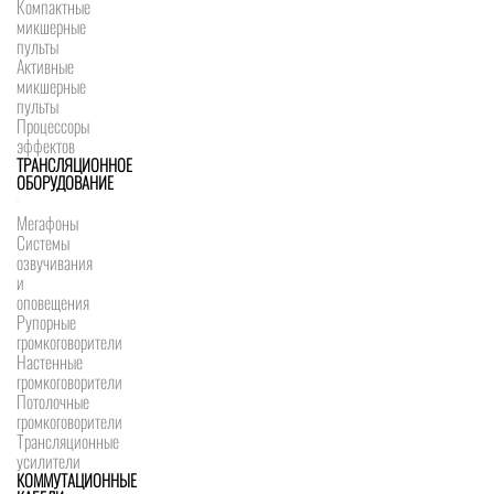
Компактные
микшерные
пульты
Активные
микшерные
пульты
Процессоры
эффектов
ТРАНСЛЯЦИОННОЕ
ОБОРУДОВАНИЕ
Мегафоны
Системы
озвучивания
и
оповещения
Рупорные
громкоговорители
Настенные
громкоговорители
Потолочные
громкоговорители
Трансляционные
усилители
КОММУТАЦИОННЫЕ