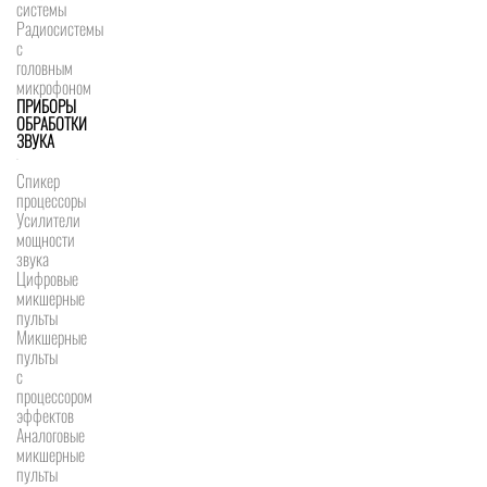
системы
Радиосистемы
с
головным
микрофоном
ПРИБОРЫ
ОБРАБОТКИ
ЗВУКА
Спикер
процессоры
Усилители
мощности
звука
Цифровые
микшерные
пульты
Микшерные
пульты
с
процессором
эффектов
Аналоговые
микшерные
пульты