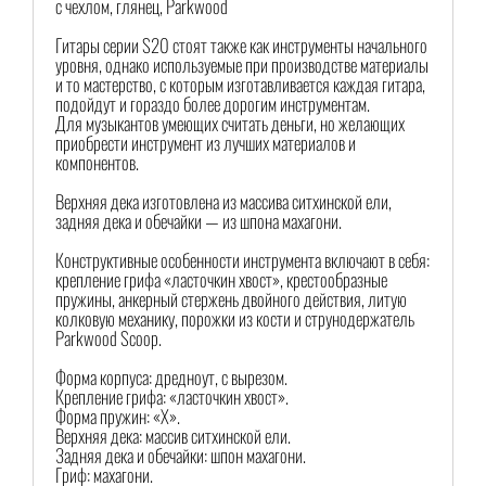
с чехлом, глянец, Parkwood
Гитары серии S20 стоят также как инструменты начального
уровня, однако используемые при производстве материалы
и то мастерство, с которым изготавливается каждая гитара,
подойдут и гораздо более дорогим инструментам.
Для музыкантов умеющих считать деньги, но желающих
приобрести инструмент из лучших материалов и
компонентов.
Верхняя дека изготовлена из массива ситхинской ели,
задняя дека и обечайки — из шпона махагони.
Конструктивные особенности инструмента включают в себя:
крепление грифа «ласточкин хвост», крестообразные
пружины, анкерный стержень двойного действия, литую
колковую механику, порожки из кости и струнодержатель
Parkwood Scoop.
Форма корпуса: дредноут, с вырезом.
Крепление грифа: «ласточкин хвост».
Форма пружин: «Х».
Верхняя дека: массив ситхинской ели.
Задняя дека и обечайки: шпон махагони.
Гриф: махагони.