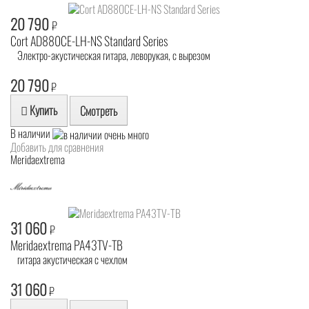
20 790
₽
Cort AD880CE-LH-NS Standard Series
Электро-акустическая гитара, леворукая, с вырезом
20 790
₽
Купить
Смотреть
В наличии
Добавить для сравнения
Meridaextrema
31 060
₽
Meridaextrema PA43TV-TB
гитара акустическая с чехлом
31 060
₽