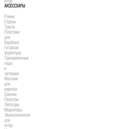
гитар
АКСЕССУАРЫ
Ремни
Струны
Трости
Пластики
для
барабана
Гитарная
фурнитура
Тренировочные
пэды
и
заглушки
Мостики
для
скрипки
Смычки
Пюпитры
Лигатуры
Медиаторы
Звукосниматели
для
гитар