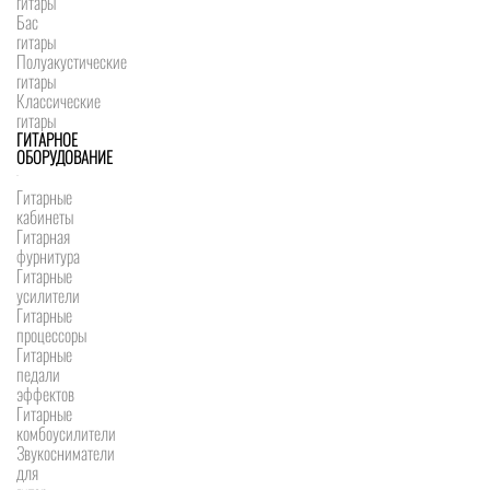
гитары
Бас
гитары
Полуакустические
гитары
Классические
гитары
ГИТАРНОЕ
ОБОРУДОВАНИЕ
Гитарные
кабинеты
Гитарная
фурнитура
Гитарные
усилители
Гитарные
процессоры
Гитарные
педали
эффектов
Гитарные
комбоусилители
Звукосниматели
для