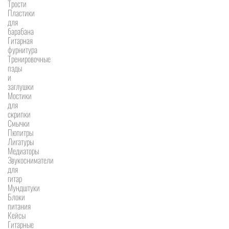
Трости
Пластики
для
барабана
Гитарная
фурнитура
Тренировочные
пэды
и
заглушки
Мостики
для
скрипки
Смычки
Пюпитры
Лигатуры
Медиаторы
Звукосниматели
для
гитар
Мундштуки
Блоки
питания
Кейсы
Гитарные