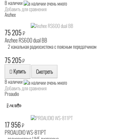
В наличии
Добавить для сравнения
Anzhee
75 205
₽
Anzhee RS600 dual BB
2 канальная радиосистема с поясным передатчиком
75 205
₽
Купить
Смотреть
В наличии
Добавить для сравнения
Proaudio
17 956
₽
PROAUDIO WS-811PT
радиосистема UHF диапазона