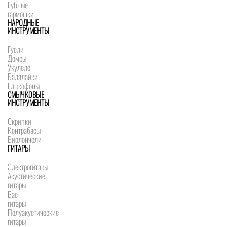
Губные
гармошки
НАРОДНЫЕ
ИНСТРУМЕНТЫ
Гусли
Домры
Укулеле
Балалайки
Глюкофоны
СМЫЧКОВЫЕ
ИНСТРУМЕНТЫ
Скрипки
Контрабасы
Виолончели
ГИТАРЫ
Электрогитары
Акустические
гитары
Бас
гитары
Полуакустические
гитары