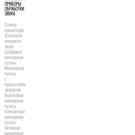
ПРИБОРЫ
ОБРАБОТКИ
ЗВУКА
Спикер
процессоры
Усилители
мощности
звука
Цифровые
микшерные
пульты
Микшерные
пульты
с
процессором
эффектов
Аналоговые
микшерные
пульты
Компактные
микшерные
пульты
Активные
микшерные