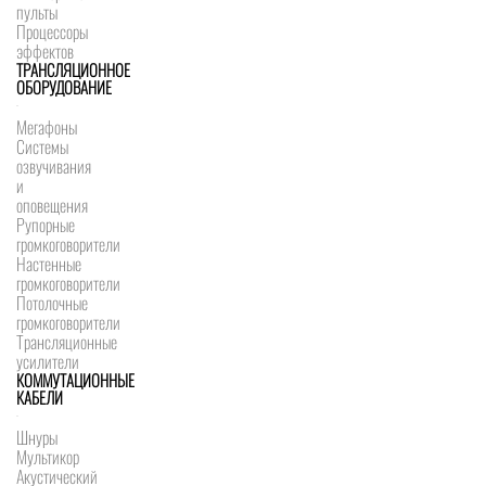
пульты
Процессоры
эффектов
ТРАНСЛЯЦИОННОЕ
ОБОРУДОВАНИЕ
Мегафоны
Системы
озвучивания
и
оповещения
Рупорные
громкоговорители
Настенные
громкоговорители
Потолочные
громкоговорители
Трансляционные
усилители
КОММУТАЦИОННЫЕ
КАБЕЛИ
Шнуры
Мультикор
Акустический