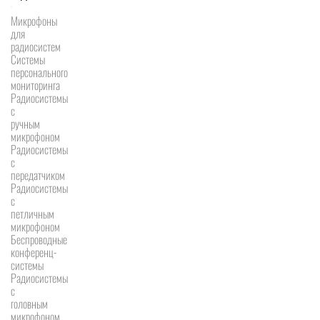
Микрофоны
для
радиосистем
Системы
персонального
мониторинга
Радиосистемы
c
ручным
микрофоном
Радиосистемы
с
передатчиком
Радиосистемы
с
петличным
микрофоном
Беспроводные
конференц-
системы
Радиосистемы
с
головным
микрофоном