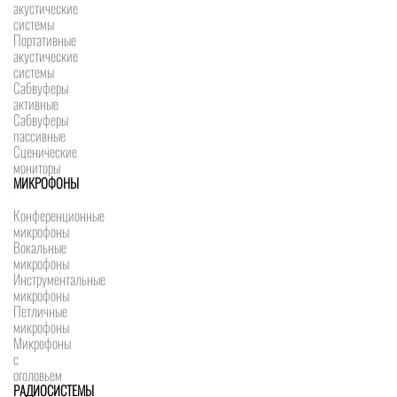
акустические
системы
Портативные
акустические
системы
Сабвуферы
активные
Сабвуферы
пассивные
Сценические
мониторы
МИКРОФОНЫ
Конференционные
микрофоны
Вокальные
микрофоны
Инструментальные
микрофоны
Петличные
микрофоны
Микрофоны
с
оголовьем
РАДИОСИСТЕМЫ