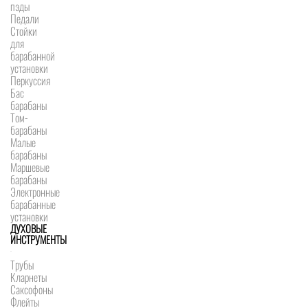
пэды
Педали
Стойки
для
барабанной
установки
Перкуссия
Бас
барабаны
Том-
барабаны
Малые
барабаны
Маршевые
барабаны
Электронные
барабанные
установки
ДУХОВЫЕ
ИНСТРУМЕНТЫ
Трубы
Кларнеты
Саксофоны
Флейты