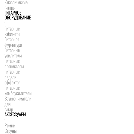
Классические
гитары
ГИТАРНОЕ
ОБОРУДОВАНИЕ
Гитарные
кабинеты
Гитарная
фурнитура
Гитарные
усилители
Гитарные
процессоры
Гитарные
педали
эффектов
Гитарные
комбоусилители
Звукосниматели
для
гитар
АКСЕССУАРЫ
Ремни
Струны