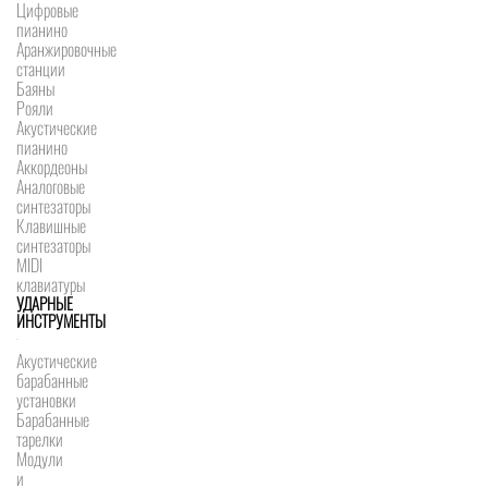
Цифровые
пианино
Аранжировочные
станции
Баяны
Рояли
Акустические
пианино
Аккордеоны
Аналоговые
синтезаторы
Клавишные
синтезаторы
MIDI
клавиатуры
УДАРНЫЕ
ИНСТРУМЕНТЫ
Акустические
барабанные
установки
Барабанные
тарелки
Модули
и