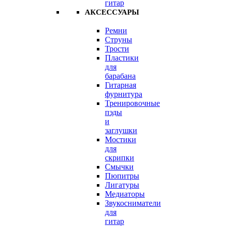
гитар
АКСЕССУАРЫ
Ремни
Струны
Трости
Пластики
для
барабана
Гитарная
фурнитура
Тренировочные
пэды
и
заглушки
Мостики
для
скрипки
Смычки
Пюпитры
Лигатуры
Медиаторы
Звукосниматели
для
гитар