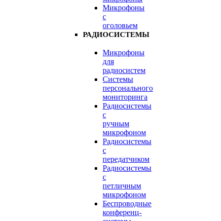
Микрофоны
с
оголовьем
РАДИОСИСТЕМЫ
Микрофоны
для
радиосистем
Системы
персонального
мониторинга
Радиосистемы
c
ручным
микрофоном
Радиосистемы
с
передатчиком
Радиосистемы
с
петличным
микрофоном
Беспроводные
конференц-