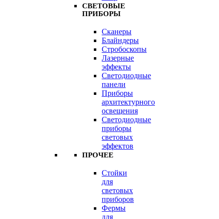
СВЕТОВЫЕ
ПРИБОРЫ
Сканеры
Блайндеры
Стробоскопы
Лазерные
эффекты
Светодиодные
панели
Приборы
архитектурного
освещения
Светодиодные
приборы
световых
эффектов
ПРОЧЕЕ
Стойки
для
световых
приборов
Фермы
для