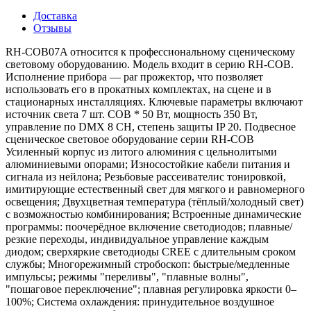
Доставка
Отзывы
RH-COB07A относится к профессиональному сценическому
световому оборудованию. Модель входит в серию RH-COB.
Исполнение прибора — par прожектор, что позволяет
использовать его в прокатных комплектах, на сцене и в
стационарных инсталляциях. Ключевые параметры включают
источник света 7 шт. COB * 50 Вт, мощность 350 Вт,
управление по DMX 8 CH, степень защиты IP 20. Подвесное
сценическое световое оборудование серии RH-COB
Усиленный корпус из литого алюминия с цельнолитыми
алюминиевыми опорами; Износостойкие кабели питания и
сигнала из нейлона; Резьбовые рассеивателис тонировкой,
имитирующие естественный свет для мягкого и равномерного
освещения; Двухцветная температура (тёплый/холодный свет)
с возможностью комбинирования; Встроенные динамические
программы: поочерёдное включение светодиодов; плавные/
резкие переходы, индивидуальное управление каждым
диодом; сверхяркие светодиоды CREE с длительным сроком
службы; Многорежимный стробоскоп: быстрые/медленные
импульсы; режимы "переливы", "плавные волны",
"пошаговое переключение"; плавная регулировка яркости 0–
100%; Система охлаждения: принудительное воздушное