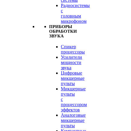
системы
Радиосистемы
с
головным
микрофоном
ПРИБОРЫ
ОБРАБОТКИ
ЗВУКА
Спикер
процессоры
Усилители
мощности
звука
Цифровые
микшерные
пульты
Микшерные
пульты
с
процессором
эффектов
Аналоговые
микшерные
пульты
Компактные