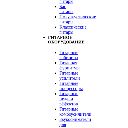
гитары
Бас
гитары
Полуакустические
гитары
Классические
гитары
ГИТАРНОЕ
ОБОРУДОВАНИЕ
Гитарные
кабинеты
Гитарная
фурнитура
Гитарные
усилители
Гитарные
процессоры
Гитарные
педали
эффектов
Гитарные
комбоусилители
Звукосниматели
для