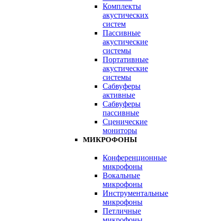
Комплекты
акустических
систем
Пассивные
акустические
системы
Портативные
акустические
системы
Сабвуферы
активные
Сабвуферы
пассивные
Сценические
мониторы
МИКРОФОНЫ
Конференционные
микрофоны
Вокальные
микрофоны
Инструментальные
микрофоны
Петличные
микрофоны