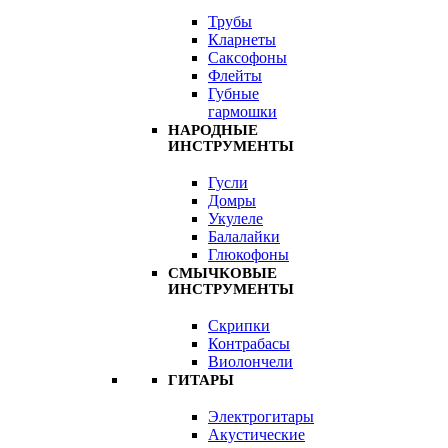
Трубы
Кларнеты
Саксофоны
Флейты
Губные
гармошки
НАРОДНЫЕ
ИНСТРУМЕНТЫ
Гусли
Домры
Укулеле
Балалайки
Глюкофоны
СМЫЧКОВЫЕ
ИНСТРУМЕНТЫ
Скрипки
Контрабасы
Виолончели
ГИТАРЫ
Электрогитары
Акустические