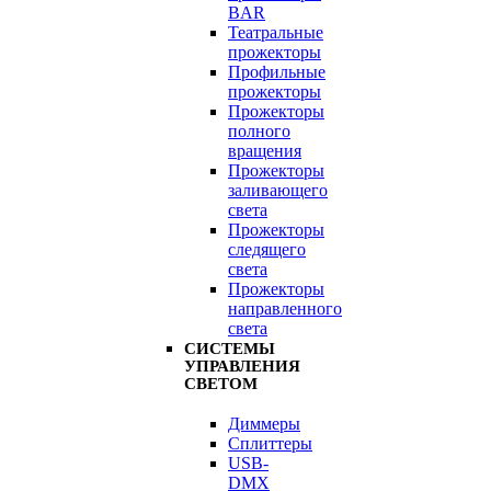
BAR
Театральные
прожекторы
Профильные
прожекторы
Прожекторы
полного
вращения
Прожекторы
заливающего
света
Прожекторы
следящего
света
Прожекторы
направленного
света
СИСТЕМЫ
УПРАВЛЕНИЯ
СВЕТОМ
Диммеры
Сплиттеры
USB-
DMX