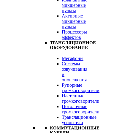
микшерные
пульты
Активные
микшерные
пульты
Процессоры
эффектов
ТРАНСЛЯЦИОННОЕ
ОБОРУДОВАНИЕ
Мегафоны
Системы
озвучивания
и
оповещения
Рупорные
громкоговорители
Настенные
громкоговорители
Потолочные
громкоговорители
Трансляционные
усилители
КОММУТАЦИОННЫЕ
КАБЕЛИ