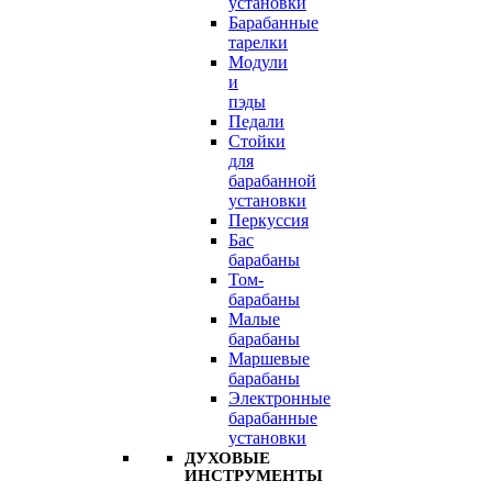
установки
Барабанные
тарелки
Модули
и
пэды
Педали
Стойки
для
барабанной
установки
Перкуссия
Бас
барабаны
Том-
барабаны
Малые
барабаны
Маршевые
барабаны
Электронные
барабанные
установки
ДУХОВЫЕ
ИНСТРУМЕНТЫ