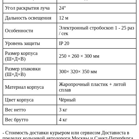
Угол раскрытия луча
24°
Дальность освещения
12 м
Электронный стробоскоп 1 - 25 раз
Особенности
/ сек
Уровень защиты
IP 20
Размер корпуса
250 × 260 × 300 мм
(Ш×Д×В)
Размер упаковки
300× 320× 350 мм
(Ш×Д×В)
Жаропрочный пластик + литой
Материал корпуса
сплав
Цвет корпуса
Чёрный
Вес нетто
3 кг
Вес брутто
4 кг
- Стоимость доставки курьером или сервисом Достависта в
пределах кольцевой автодороги Москвы и Санкт-Петербурга