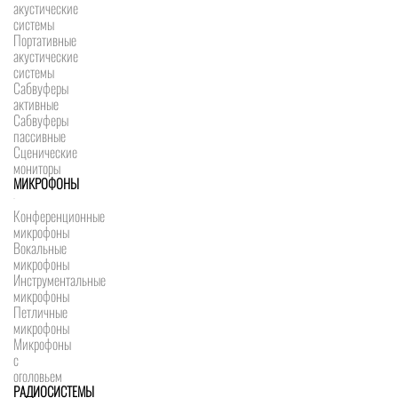
акустические
системы
Портативные
акустические
системы
Сабвуферы
активные
Сабвуферы
пассивные
Сценические
мониторы
МИКРОФОНЫ
Конференционные
микрофоны
Вокальные
микрофоны
Инструментальные
микрофоны
Петличные
микрофоны
Микрофоны
с
оголовьем
РАДИОСИСТЕМЫ