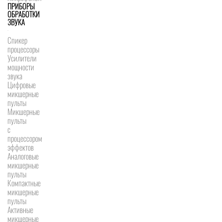
ПРИБОРЫ
ОБРАБОТКИ
ЗВУКА
Спикер
процессоры
Усилители
мощности
звука
Цифровые
микшерные
пульты
Микшерные
пульты
с
процессором
эффектов
Аналоговые
микшерные
пульты
Компактные
микшерные
пульты
Активные
микшерные