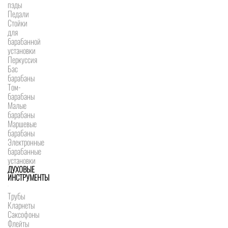
пэды
Педали
Стойки
для
барабанной
установки
Перкуссия
Бас
барабаны
Том-
барабаны
Малые
барабаны
Маршевые
барабаны
Электронные
барабанные
установки
ДУХОВЫЕ
ИНСТРУМЕНТЫ
Трубы
Кларнеты
Саксофоны
Флейты