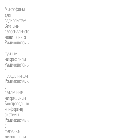
Микрофоны
для
радиосистем
Системы
персонального
мониторинга
Радиосистемы
c
ручным
микрофоном
Радиосистемы
с
передатчиком
Радиосистемы
с
петличным
микрофоном
Беспроводные
конференц-
системы
Радиосистемы
с
головным
микрофоном