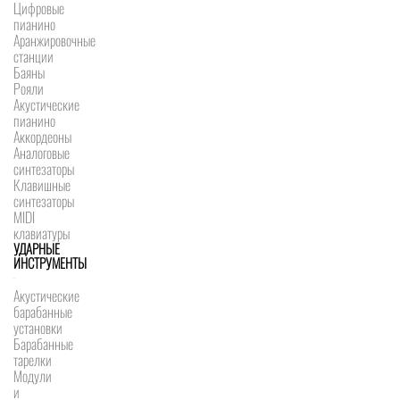
Цифровые
пианино
Аранжировочные
станции
Баяны
Рояли
Акустические
пианино
Аккордеоны
Аналоговые
синтезаторы
Клавишные
синтезаторы
MIDI
клавиатуры
УДАРНЫЕ
ИНСТРУМЕНТЫ
Акустические
барабанные
установки
Барабанные
тарелки
Модули
и