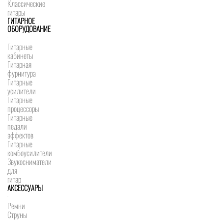
Классические
гитары
ГИТАРНОЕ
ОБОРУДОВАНИЕ
Гитарные
кабинеты
Гитарная
фурнитура
Гитарные
усилители
Гитарные
процессоры
Гитарные
педали
эффектов
Гитарные
комбоусилители
Звукосниматели
для
гитар
АКСЕССУАРЫ
Ремни
Струны