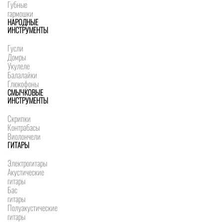
Губные
гармошки
НАРОДНЫЕ
ИНСТРУМЕНТЫ
Гусли
Домры
Укулеле
Балалайки
Глюкофоны
СМЫЧКОВЫЕ
ИНСТРУМЕНТЫ
Скрипки
Контрабасы
Виолончели
ГИТАРЫ
Электрогитары
Акустические
гитары
Бас
гитары
Полуакустические
гитары