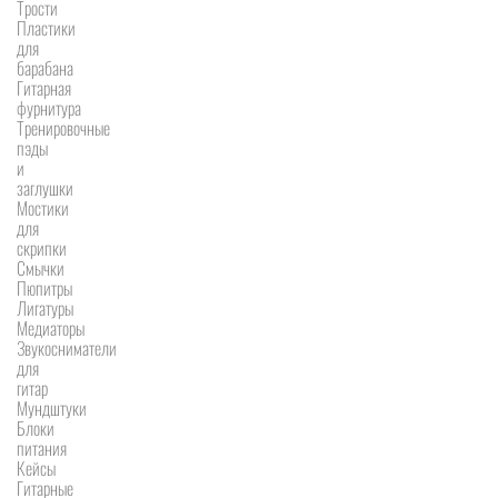
Трости
Пластики
для
барабана
Гитарная
фурнитура
Тренировочные
пэды
и
заглушки
Мостики
для
скрипки
Смычки
Пюпитры
Лигатуры
Медиаторы
Звукосниматели
для
гитар
Мундштуки
Блоки
питания
Кейсы
Гитарные