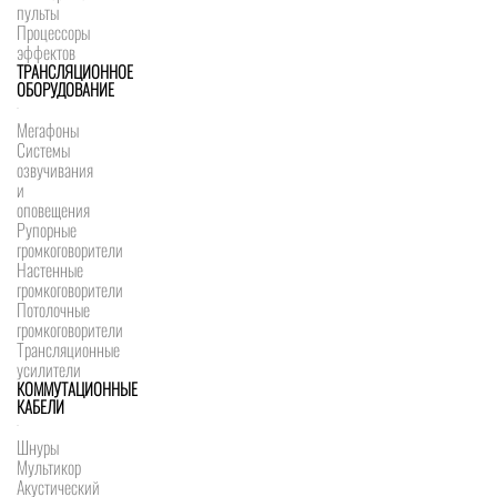
пульты
Процессоры
эффектов
ТРАНСЛЯЦИОННОЕ
ОБОРУДОВАНИЕ
Мегафоны
Системы
озвучивания
и
оповещения
Рупорные
громкоговорители
Настенные
громкоговорители
Потолочные
громкоговорители
Трансляционные
усилители
КОММУТАЦИОННЫЕ
КАБЕЛИ
Шнуры
Мультикор
Акустический