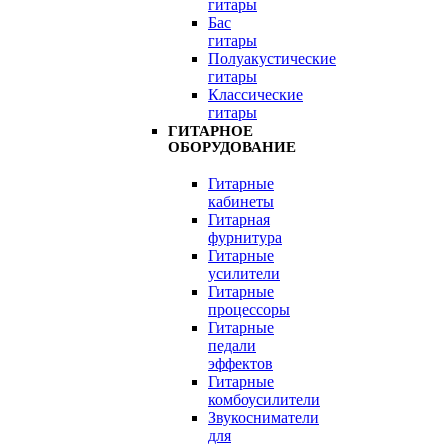
гитары
Бас
гитары
Полуакустические
гитары
Классические
гитары
ГИТАРНОЕ
ОБОРУДОВАНИЕ
Гитарные
кабинеты
Гитарная
фурнитура
Гитарные
усилители
Гитарные
процессоры
Гитарные
педали
эффектов
Гитарные
комбоусилители
Звукосниматели
для