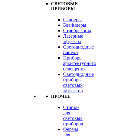
СВЕТОВЫЕ
ПРИБОРЫ
Сканеры
Блайндеры
Стробоскопы
Лазерные
эффекты
Светодиодные
панели
Приборы
архитектурного
освещения
Светодиодные
приборы
световых
эффектов
ПРОЧЕЕ
Стойки
для
световых
приборов
Фермы
для