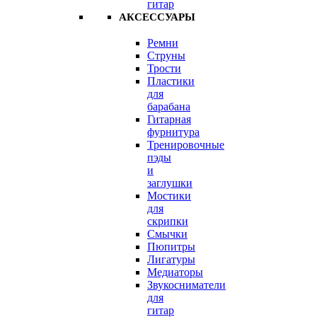
гитар
АКСЕССУАРЫ
Ремни
Струны
Трости
Пластики
для
барабана
Гитарная
фурнитура
Тренировочные
пэды
и
заглушки
Мостики
для
скрипки
Смычки
Пюпитры
Лигатуры
Медиаторы
Звукосниматели
для
гитар