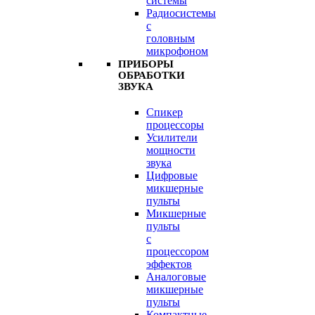
системы
Радиосистемы
с
головным
микрофоном
ПРИБОРЫ
ОБРАБОТКИ
ЗВУКА
Спикер
процессоры
Усилители
мощности
звука
Цифровые
микшерные
пульты
Микшерные
пульты
с
процессором
эффектов
Аналоговые
микшерные
пульты
Компактные