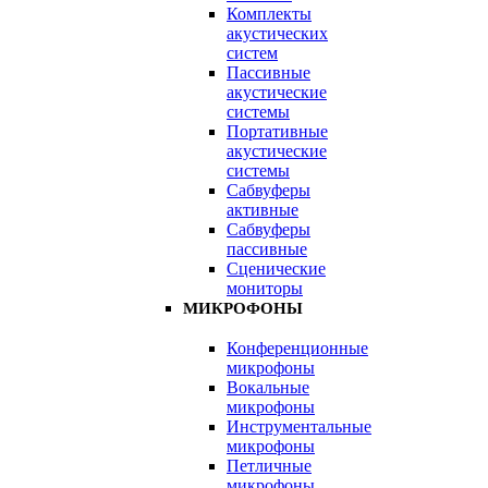
Комплекты
акустических
систем
Пассивные
акустические
системы
Портативные
акустические
системы
Сабвуферы
активные
Сабвуферы
пассивные
Сценические
мониторы
МИКРОФОНЫ
Конференционные
микрофоны
Вокальные
микрофоны
Инструментальные
микрофоны
Петличные
микрофоны