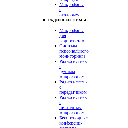
Микрофоны
с
оголовьем
РАДИОСИСТЕМЫ
Микрофоны
для
радиосистем
Системы
персонального
мониторинга
Радиосистемы
c
ручным
микрофоном
Радиосистемы
с
передатчиком
Радиосистемы
с
петличным
микрофоном
Беспроводные
конференц-