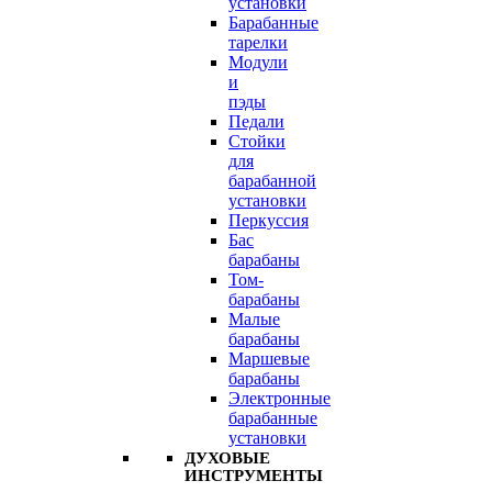
установки
Барабанные
тарелки
Модули
и
пэды
Педали
Стойки
для
барабанной
установки
Перкуссия
Бас
барабаны
Том-
барабаны
Малые
барабаны
Маршевые
барабаны
Электронные
барабанные
установки
ДУХОВЫЕ
ИНСТРУМЕНТЫ