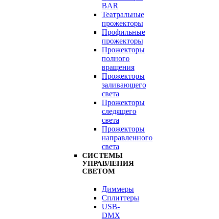
BAR
Театральные
прожекторы
Профильные
прожекторы
Прожекторы
полного
вращения
Прожекторы
заливающего
света
Прожекторы
следящего
света
Прожекторы
направленного
света
СИСТЕМЫ
УПРАВЛЕНИЯ
СВЕТОМ
Диммеры
Сплиттеры
USB-
DMX