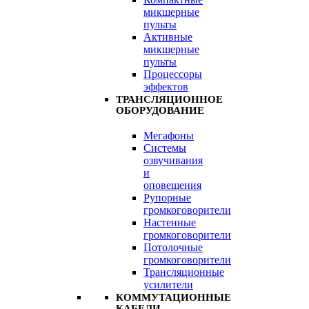
микшерные
пульты
Активные
микшерные
пульты
Процессоры
эффектов
ТРАНСЛЯЦИОННОЕ
ОБОРУДОВАНИЕ
Мегафоны
Системы
озвучивания
и
оповещения
Рупорные
громкоговорители
Настенные
громкоговорители
Потолочные
громкоговорители
Трансляционные
усилители
КОММУТАЦИОННЫЕ
КАБЕЛИ