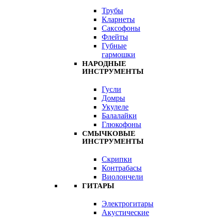
Трубы
Кларнеты
Саксофоны
Флейты
Губные
гармошки
НАРОДНЫЕ
ИНСТРУМЕНТЫ
Гусли
Домры
Укулеле
Балалайки
Глюкофоны
СМЫЧКОВЫЕ
ИНСТРУМЕНТЫ
Скрипки
Контрабасы
Виолончели
ГИТАРЫ
Электрогитары
Акустические