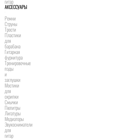
гитар
АКСЕССУАРЫ
Ремни
Струны
Трости
Пластики
для
барабана
Гитарная
фурнитура
Тренировочные
пэды
и
заглушки
Мостики
для
скрипки
Смычки
Пюпитры
Лигатуры
Медиаторы
Звукосниматели
для
гитар