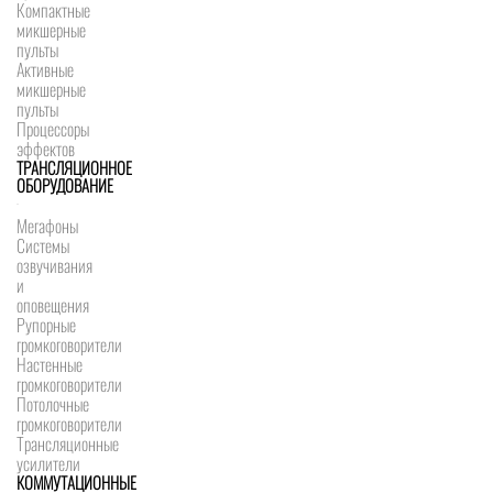
Компактные
микшерные
пульты
Активные
микшерные
пульты
Процессоры
эффектов
ТРАНСЛЯЦИОННОЕ
ОБОРУДОВАНИЕ
Мегафоны
Системы
озвучивания
и
оповещения
Рупорные
громкоговорители
Настенные
громкоговорители
Потолочные
громкоговорители
Трансляционные
усилители
КОММУТАЦИОННЫЕ