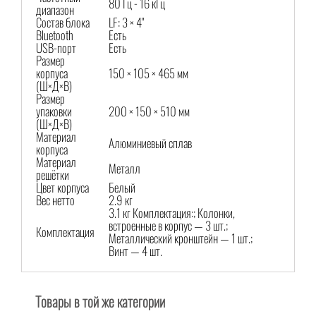
80 Гц - 16 кГц
диапазон
Состав блока
LF: 3 × 4"
Bluetooth
Есть
USB-порт
Есть
Размер
корпуса
150 × 105 × 465 мм
(Ш×Д×В)
Размер
упаковки
200 × 150 × 510 мм
(Ш×Д×В)
Материал
Алюминиевый сплав
корпуса
Материал
Металл
решётки
Цвет корпуса
Белый
Вес нетто
2.9 кг
3.1 кг Комплектация:; Колонки,
встроенные в корпус — 3 шт.;
Комплектация
Металлический кронштейн — 1 шт.;
Винт — 4 шт.
Товары в той же категории