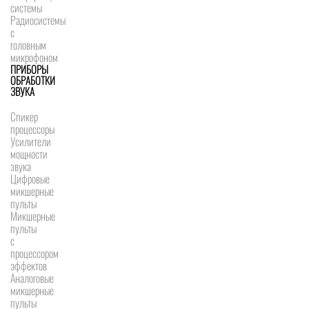
системы
Радиосистемы
с
головным
микрофоном
ПРИБОРЫ
ОБРАБОТКИ
ЗВУКА
Спикер
процессоры
Усилители
мощности
звука
Цифровые
микшерные
пульты
Микшерные
пульты
с
процессором
эффектов
Аналоговые
микшерные
пульты