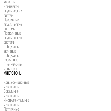
колонны
Комплекты
акустических
систем
Пассивные
акустические
системы
Портативные
акустические
системы
Сабвуферы
активные
Сабвуферы
пассивные
Сценические
мониторы
МИКРОФОНЫ
Конференционные
микрофоны
Вокальные
микрофоны
Инструментальные
микрофоны
Петличные