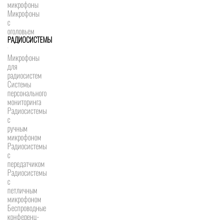
микрофоны
Микрофоны
с
оголовьем
РАДИОСИСТЕМЫ
Микрофоны
для
радиосистем
Системы
персонального
мониторинга
Радиосистемы
c
ручным
микрофоном
Радиосистемы
с
передатчиком
Радиосистемы
с
петличным
микрофоном
Беспроводные
конференц-