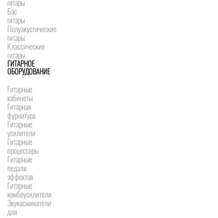
гитары
Бас
гитары
Полуакустические
гитары
Классические
гитары
ГИТАРНОЕ
ОБОРУДОВАНИЕ
Гитарные
кабинеты
Гитарная
фурнитура
Гитарные
усилители
Гитарные
процессоры
Гитарные
педали
эффектов
Гитарные
комбоусилители
Звукосниматели
для