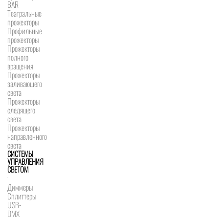
BAR
Театральные
прожекторы
Профильные
прожекторы
Прожекторы
полного
вращения
Прожекторы
заливающего
света
Прожекторы
следящего
света
Прожекторы
направленного
света
СИСТЕМЫ
УПРАВЛЕНИЯ
СВЕТОМ
Диммеры
Сплиттеры
USB-
DMX