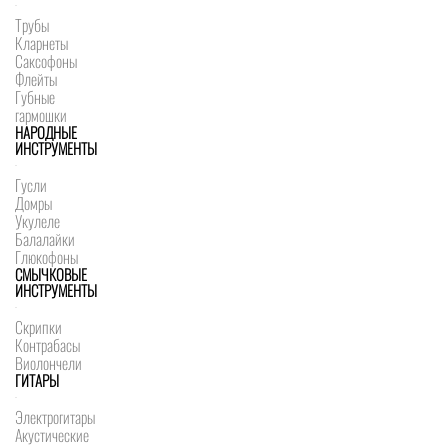
Трубы
Кларнеты
Саксофоны
Флейты
Губные
гармошки
НАРОДНЫЕ
ИНСТРУМЕНТЫ
Гусли
Домры
Укулеле
Балалайки
Глюкофоны
СМЫЧКОВЫЕ
ИНСТРУМЕНТЫ
Скрипки
Контрабасы
Виолончели
ГИТАРЫ
Электрогитары
Акустические