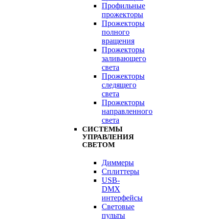
Профильные
прожекторы
Прожекторы
полного
вращения
Прожекторы
заливающего
света
Прожекторы
следящего
света
Прожекторы
направленного
света
СИСТЕМЫ
УПРАВЛЕНИЯ
СВЕТОМ
Диммеры
Сплиттеры
USB-
DMX
интерфейсы
Световые
пульты