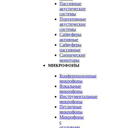
Пассивные
акустические
системы
Портативные
акустические
системы
Сабвуферы
активные
Сабвуферы
пассивные
Сценические
мониторы
МИКРОФОНЫ
Конференционные
микрофоны
Вокальные
микрофоны
Инструментальные
микрофоны
Петличные
микрофоны
Микрофоны
с
оголовьем