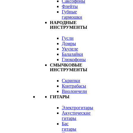
Саксофоны
Флейты
Губные
гармошки
НАРОДНЫЕ
ИНСТРУМЕНТЫ
Гусли
Домры
Укулеле
Балалайки
Глюкофоны
СМЫЧКОВЫЕ
ИНСТРУМЕНТЫ
Скрипки
Контрабасы
Виолончели
ГИТАРЫ
Электрогитары
Акустические
гитары
Бас
гитары