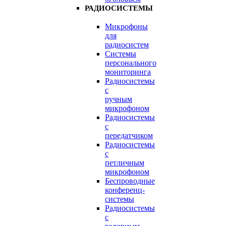
РАДИОСИСТЕМЫ
Микрофоны
для
радиосистем
Системы
персонального
мониторинга
Радиосистемы
c
ручным
микрофоном
Радиосистемы
с
передатчиком
Радиосистемы
с
петличным
микрофоном
Беспроводные
конференц-
системы
Радиосистемы
с