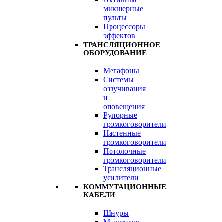
микшерные
пульты
Процессоры
эффектов
ТРАНСЛЯЦИОННОЕ
ОБОРУДОВАНИЕ
Мегафоны
Системы
озвучивания
и
оповещения
Рупорные
громкоговорители
Настенные
громкоговорители
Потолочные
громкоговорители
Трансляционные
усилители
КОММУТАЦИОННЫЕ
КАБЕЛИ
Шнуры
Мультикор