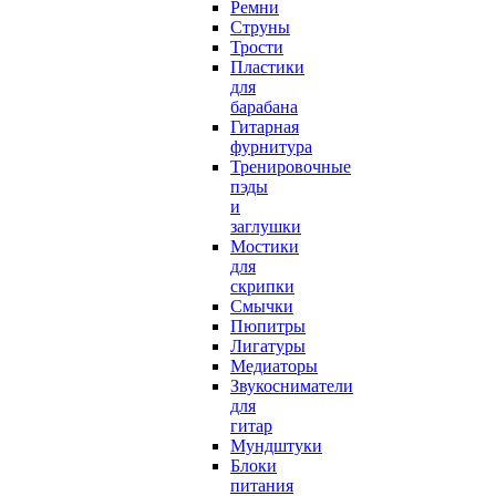
Ремни
Струны
Трости
Пластики
для
барабана
Гитарная
фурнитура
Тренировочные
пэды
и
заглушки
Мостики
для
скрипки
Смычки
Пюпитры
Лигатуры
Медиаторы
Звукосниматели
для
гитар
Мундштуки
Блоки
питания