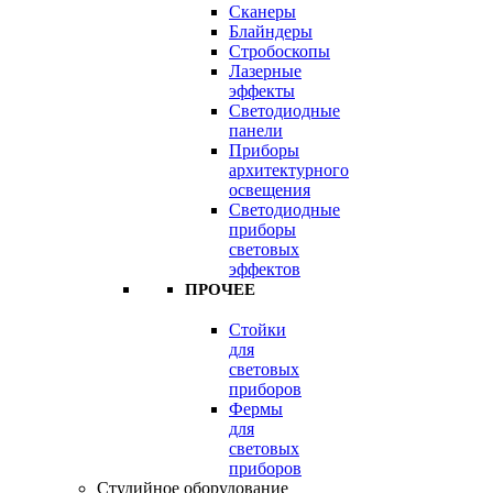
Сканеры
Блайндеры
Стробоскопы
Лазерные
эффекты
Светодиодные
панели
Приборы
архитектурного
освещения
Светодиодные
приборы
световых
эффектов
ПРОЧЕЕ
Стойки
для
световых
приборов
Фермы
для
световых
приборов
Студийное оборудование