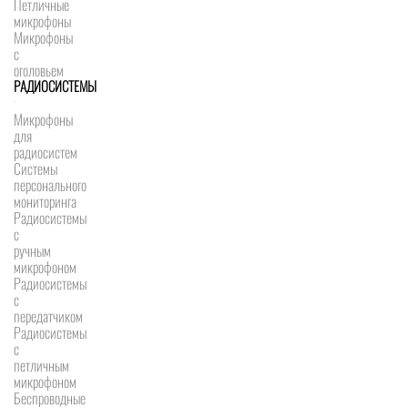
Петличные
микрофоны
Микрофоны
с
оголовьем
РАДИОСИСТЕМЫ
Микрофоны
для
радиосистем
Системы
персонального
мониторинга
Радиосистемы
c
ручным
микрофоном
Радиосистемы
с
передатчиком
Радиосистемы
с
петличным
микрофоном
Беспроводные