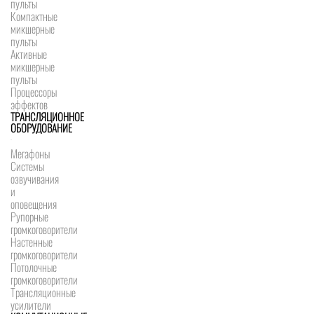
пульты
Компактные
микшерные
пульты
Активные
микшерные
пульты
Процессоры
эффектов
ТРАНСЛЯЦИОННОЕ
ОБОРУДОВАНИЕ
Мегафоны
Системы
озвучивания
и
оповещения
Рупорные
громкоговорители
Настенные
громкоговорители
Потолочные
громкоговорители
Трансляционные
усилители