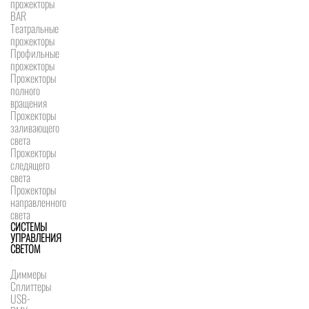
прожекторы
BAR
Театральные
прожекторы
Профильные
прожекторы
Прожекторы
полного
вращения
Прожекторы
заливающего
света
Прожекторы
следящего
света
Прожекторы
направленного
света
СИСТЕМЫ
УПРАВЛЕНИЯ
СВЕТОМ
Диммеры
Сплиттеры
USB-