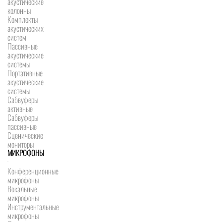
акустические
колонны
Комплекты
акустических
систем
Пассивные
акустические
системы
Портативные
акустические
системы
Сабвуферы
активные
Сабвуферы
пассивные
Сценические
мониторы
МИКРОФОНЫ
Конференционные
микрофоны
Вокальные
микрофоны
Инструментальные
микрофоны