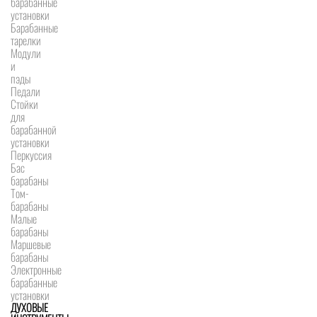
барабанные
установки
Барабанные
тарелки
Модули
и
пэды
Педали
Стойки
для
барабанной
установки
Перкуссия
Бас
барабаны
Том-
барабаны
Малые
барабаны
Маршевые
барабаны
Электронные
барабанные
установки
ДУХОВЫЕ