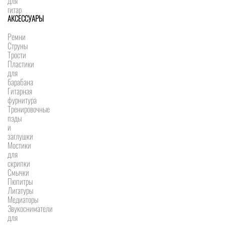
для
гитар
АКСЕССУАРЫ
Ремни
Струны
Трости
Пластики
для
барабана
Гитарная
фурнитура
Тренировочные
пэды
и
заглушки
Мостики
для
скрипки
Смычки
Пюпитры
Лигатуры
Медиаторы
Звукосниматели
для