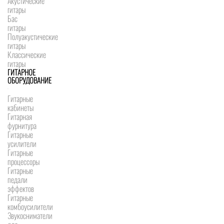
Акустические
гитары
Бас
гитары
Полуакустические
гитары
Классические
гитары
ГИТАРНОЕ
ОБОРУДОВАНИЕ
Гитарные
кабинеты
Гитарная
фурнитура
Гитарные
усилители
Гитарные
процессоры
Гитарные
педали
эффектов
Гитарные
комбоусилители
Звукосниматели