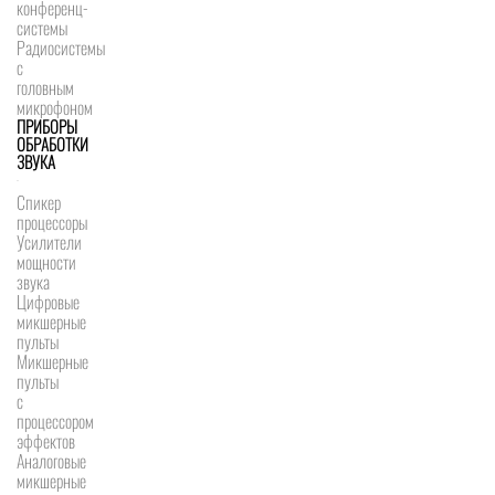
конференц-
системы
Радиосистемы
с
головным
микрофоном
ПРИБОРЫ
ОБРАБОТКИ
ЗВУКА
Спикер
процессоры
Усилители
мощности
звука
Цифровые
микшерные
пульты
Микшерные
пульты
с
процессором
эффектов
Аналоговые
микшерные